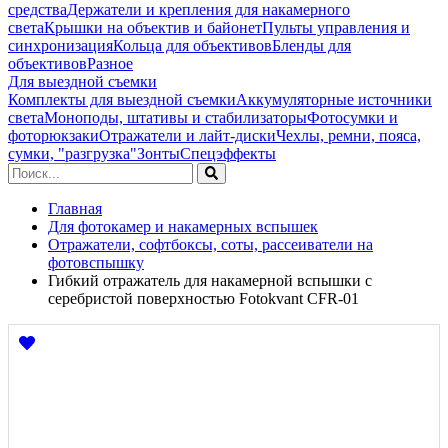
средства
Держатели и крепления для накамерного
света
Крышки на объектив и байонет
Пульты управления и
синхронизация
Кольца для объективов
Бленды для
объективов
Разное
Для выездной съемки
Комплекты для выездной съемки
Аккумуляторные источники
света
Моноподы, штативы и стабилизаторы
Фотосумки и
фоторюкзаки
Отражатели и лайт-диски
Чехлы, ремни, пояса,
сумки, "разгрузка"
Зонты
Спецэффекты
Главная
Для фотокамер и накамерных вспышек
Отражатели, софтбоксы, соты, рассеиватели на
фотовспышку
Гибкий отражатель для накамерной вспышки с
серебристой поверхностью Fotokvant CFR-01