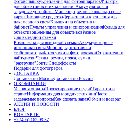
фотовспышку
Крепления для фотоаппаратов
Фильтры
для объективов и их крепления
Аккумуляторы и
зарядные устройства
Мишени, цветовые шкалы, серые
карты
Чистящие средства
Держатели и крепления для
накамерного света
Крышки на объектив и
байонет
Пульты управления и синхронизация
Кольца для
объективов
Бленды для объективов
Разное
Для выездной съемки
Комплекты для выездной съемки
Аккумуляторные
источники света
Моноподы, штативы и
стабилизаторы
Фотосумки и фоторюкзаки
Отражатели и
лайт-диски
Чехлы, ремни, пояса, сумки,
"разгрузка"
Зонты
Спецэффекты
Подарки для фотографов
ДОСТАВКА
Доставка по Москве
Доставка по России
О КОМПАНИИ
Условия оплаты
Проектирование студий
Гарантии и
сервис
Информация для юридических лиц
Часто
задаваемые вопросы
Как сделать заказ
Обмен и возврат
АКЦИИ И НОВОСТИ
БЛОГ
КОНТАКТЫ
+7 (495) 162 99 37