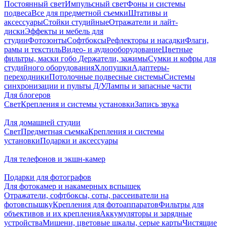
Постоянный свет
Импульсный свет
Фоны и системы
подвеса
Все для предметной съемки
Штативы и
аксессуары
Стойки студийные
Отражатели и лайт-
диски
Эффекты и мебель для
студии
Фотозонты
Софтбоксы
Рефлекторы и насадки
Флаги,
рамы и текстиль
Видео- и аудиооборудование
Цветные
фильтры, маски гобо
Держатели, зажимы
Сумки и кофры для
студийного оборудования
Хлопушки
Адаптеры-
переходники
Потолочные подвесные системы
Системы
синхронизации и пульты Д/У
Лампы и запасные части
Для блогеров
Свет
Крепления и системы установки
Запись звука
Для домашней студии
Свет
Предметная съемка
Крепления и системы
установки
Подарки и аксессуары
Для телефонов и экшн-камер
Подарки для фотографов
Для фотокамер и накамерных вспышек
Отражатели, софтбоксы, соты, рассеиватели на
фотовспышку
Крепления для фотоаппаратов
Фильтры для
объективов и их крепления
Аккумуляторы и зарядные
устройства
Мишени, цветовые шкалы, серые карты
Чистящие