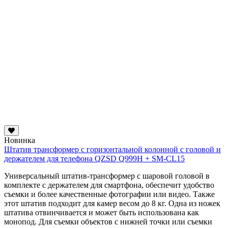
Новинка
Штатив трансформер с горизонтальной колонной с головой и
держателем для телефона QZSD Q999H + SM-CL15
Универсальный штатив-трансформер с шаровой головой в
комплекте с держателем для смартфона, обеспечит удобство
съемки и более качественные фотографии или видео. Также
этот штатив подходит для камер весом до 8 кг. Одна из ножек
штатива отвинчивается и может быть использована как
монопод. Для съемки объектов с нижней точки или съемки