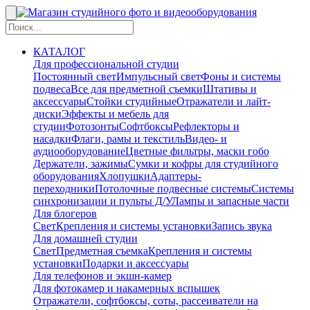
КАТАЛОГ
Для профессиональной студии
Постоянный свет
Импульсный свет
Фоны и системы
подвеса
Все для предметной съемки
Штативы и
аксессуары
Стойки студийные
Отражатели и лайт-
диски
Эффекты и мебель для
студии
Фотозонты
Софтбоксы
Рефлекторы и
насадки
Флаги, рамы и текстиль
Видео- и
аудиооборудование
Цветные фильтры, маски гобо
Держатели, зажимы
Сумки и кофры для студийного
оборудования
Хлопушки
Адаптеры-
переходники
Потолочные подвесные системы
Системы
синхронизации и пульты Д/У
Лампы и запасные части
Для блогеров
Свет
Крепления и системы установки
Запись звука
Для домашней студии
Свет
Предметная съемка
Крепления и системы
установки
Подарки и аксессуары
Для телефонов и экшн-камер
Для фотокамер и накамерных вспышек
Отражатели, софтбоксы, соты, рассеиватели на