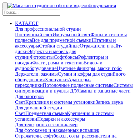
КАТАЛОГ
Для профессиональной студии
Постоянный свет
Импульсный свет
Фоны и системы
подвеса
Все для предметной съемки
Штативы и
аксессуары
Стойки студийные
Отражатели и лайт-
диски
Эффекты и мебель для
студии
Фотозонты
Софтбоксы
Рефлекторы и
насадки
Флаги, рамы и текстиль
Видео- и
аудиооборудование
Цветные фильтры, маски гобо
Держатели, зажимы
Сумки и кофры для студийного
оборудования
Хлопушки
Адаптеры-
переходники
Потолочные подвесные системы
Системы
синхронизации и пульты Д/У
Лампы и запасные части
Для блогеров
Свет
Крепления и системы установки
Запись звука
Для домашней студии
Свет
Предметная съемка
Крепления и системы
установки
Подарки и аксессуары
Для телефонов и экшн-камер
Для фотокамер и накамерных вспышек
Отражатели, софтбоксы, соты, рассеиватели на