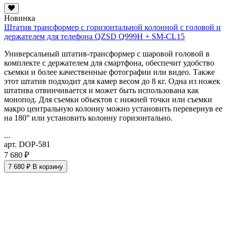
Новинка
Штатив трансформер с горизонтальной колонной с головой и
держателем для телефона QZSD Q999H + SM-CL15
Универсальный штатив-трансформер с шаровой головой в
комплекте с держателем для смартфона, обеспечит удобство
съемки и более качественные фотографии или видео. Также
этот штатив подходит для камер весом до 8 кг. Одна из ножек
штатива отвинчивается и может быть использована как
монопод. Для съемки объектов с нижней точки или съемки
макро
центральную колонну можно установить перевернув ее
на 180° или установить колонну горизонтально.
...
арт. DOP-581
7 680 ₽
7 680 ₽
В корзину