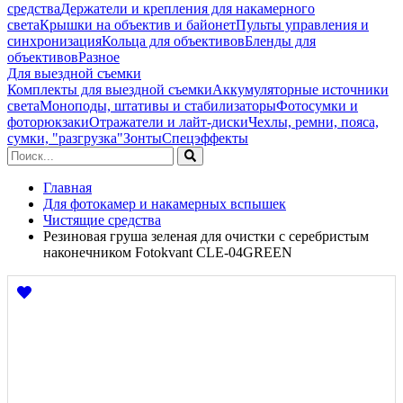
средства
Держатели и крепления для накамерного
света
Крышки на объектив и байонет
Пульты управления и
синхронизация
Кольца для объективов
Бленды для
объективов
Разное
Для выездной съемки
Комплекты для выездной съемки
Аккумуляторные источники
света
Моноподы, штативы и стабилизаторы
Фотосумки и
фоторюкзаки
Отражатели и лайт-диски
Чехлы, ремни, пояса,
сумки, "разгрузка"
Зонты
Спецэффекты
Главная
Для фотокамер и накамерных вспышек
Чистящие средства
Резиновая груша зеленая для очистки c серебристым
наконечником Fotokvant CLE-04GREEN