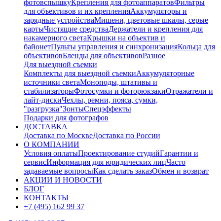
фотовспышку
Крепления для фотоаппаратов
Фильтры
для объективов и их крепления
Аккумуляторы и
зарядные устройства
Мишени, цветовые шкалы, серые
карты
Чистящие средства
Держатели и крепления для
накамерного света
Крышки на объектив и
байонет
Пульты управления и синхронизация
Кольца для
объективов
Бленды для объективов
Разное
Для выездной съемки
Комплекты для выездной съемки
Аккумуляторные
источники света
Моноподы, штативы и
стабилизаторы
Фотосумки и фоторюкзаки
Отражатели и
лайт-диски
Чехлы, ремни, пояса, сумки,
"разгрузка"
Зонты
Спецэффекты
Подарки для фотографов
ДОСТАВКА
Доставка по Москве
Доставка по России
О КОМПАНИИ
Условия оплаты
Проектирование студий
Гарантии и
сервис
Информация для юридических лиц
Часто
задаваемые вопросы
Как сделать заказ
Обмен и возврат
АКЦИИ И НОВОСТИ
БЛОГ
КОНТАКТЫ
+7 (495) 162 99 37