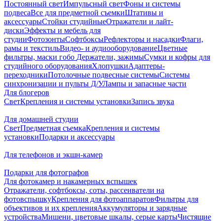
Постоянный свет
Импульсный свет
Фоны и системы
подвеса
Все для предметной съемки
Штативы и
аксессуары
Стойки студийные
Отражатели и лайт-
диски
Эффекты и мебель для
студии
Фотозонты
Софтбоксы
Рефлекторы и насадки
Флаги,
рамы и текстиль
Видео- и аудиооборудование
Цветные
фильтры, маски гобо
Держатели, зажимы
Сумки и кофры для
студийного оборудования
Хлопушки
Адаптеры-
переходники
Потолочные подвесные системы
Системы
синхронизации и пульты Д/У
Лампы и запасные части
Для блогеров
Свет
Крепления и системы установки
Запись звука
Для домашней студии
Свет
Предметная съемка
Крепления и системы
установки
Подарки и аксессуары
Для телефонов и экшн-камер
Подарки для фотографов
Для фотокамер и накамерных вспышек
Отражатели, софтбоксы, соты, рассеиватели на
фотовспышку
Крепления для фотоаппаратов
Фильтры для
объективов и их крепления
Аккумуляторы и зарядные
устройства
Мишени, цветовые шкалы, серые карты
Чистящие