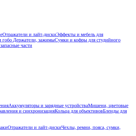
е
Отражатели и лайт-диски
Эффекты и мебель для
и гобо
Держатели, зажимы
Сумки и кофры для студийного
запасные части
ения
Аккумуляторы и зарядные устройства
Мишени, цветовые
равления и синхронизация
Кольца для объективов
Бленды для
заки
Отражатели и лайт-диски
Чехлы, ремни, пояса, сумки,