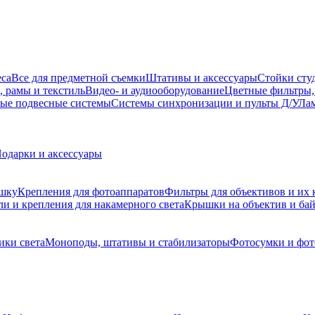
еса
Все для предметной съемки
Штативы и аксессуары
Стойки сту
, рамы и текстиль
Видео- и аудиооборудование
Цветные фильтры,
ые подвесные системы
Системы синхронизации и пульты Д/У
Лам
одарки и аксессуары
ышку
Крепления для фотоаппаратов
Фильтры для объективов и их 
и и крепления для накамерного света
Крышки на объектив и ба
ики света
Моноподы, штативы и стабилизаторы
Фотосумки и фо