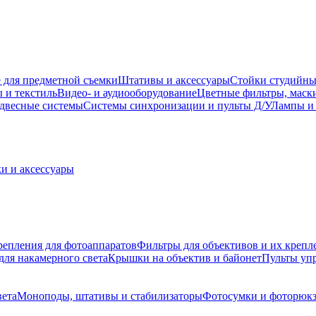
 для предметной съемки
Штативы и аксессуары
Стойки студийны
 и текстиль
Видео- и аудиооборудование
Цветные фильтры, маск
двесные системы
Системы синхронизации и пульты Д/У
Лампы и 
и и аксессуары
репления для фотоаппаратов
Фильтры для объективов и их крепл
для накамерного света
Крышки на объектив и байонет
Пульты уп
вета
Моноподы, штативы и стабилизаторы
Фотосумки и фоторюк