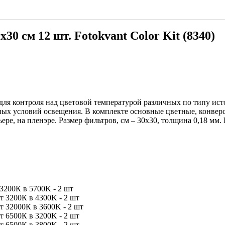
 см 12 шт. Fotokvant Color Kit (8340)
в для контроля над цветовой температурой различных по типу ис
чных условий освещения. В комплекте основные цветные, конве
ре, на пленэре. Размер фильтров, см – 30x30, толщина 0,18 мм. К
3200К в 5700K - 2 шт
т 3200К в 4300K - 2 шт
т 32000К в 3600K - 2 шт
т 6500К в 3200K - 2 шт
т 6500К в 3800K - 2 шт