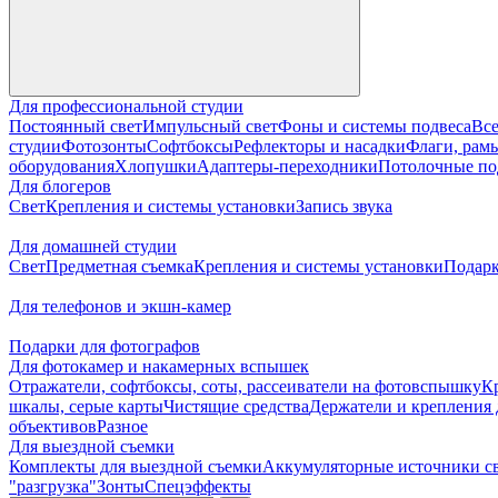
Для профессиональной студии
Постоянный свет
Импульсный свет
Фоны и системы подвеса
Все
студии
Фотозонты
Софтбоксы
Рефлекторы и насадки
Флаги, рамы
оборудования
Хлопушки
Адаптеры-переходники
Потолочные по
Для блогеров
Свет
Крепления и системы установки
Запись звука
Для домашней студии
Свет
Предметная съемка
Крепления и системы установки
Подарк
Для телефонов и экшн-камер
Подарки для фотографов
Для фотокамер и накамерных вспышек
Отражатели, софтбоксы, соты, рассеиватели на фотовспышку
К
шкалы, серые карты
Чистящие средства
Держатели и крепления 
объективов
Разное
Для выездной съемки
Комплекты для выездной съемки
Аккумуляторные источники с
"разгрузка"
Зонты
Спецэффекты