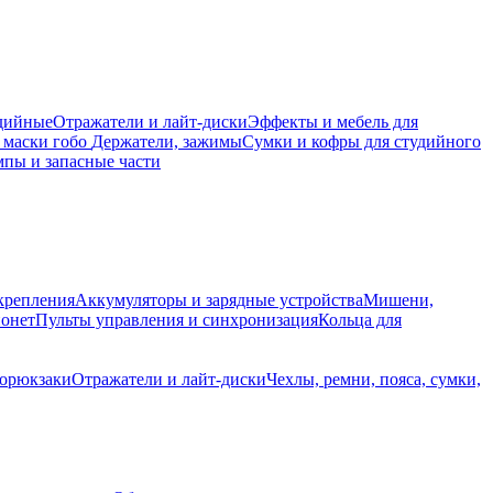
дийные
Отражатели и лайт-диски
Эффекты и мебель для
 маски гобо
Держатели, зажимы
Сумки и кофры для студийного
пы и запасные части
крепления
Аккумуляторы и зарядные устройства
Мишени,
йонет
Пульты управления и синхронизация
Кольца для
торюкзаки
Отражатели и лайт-диски
Чехлы, ремни, пояса, сумки,