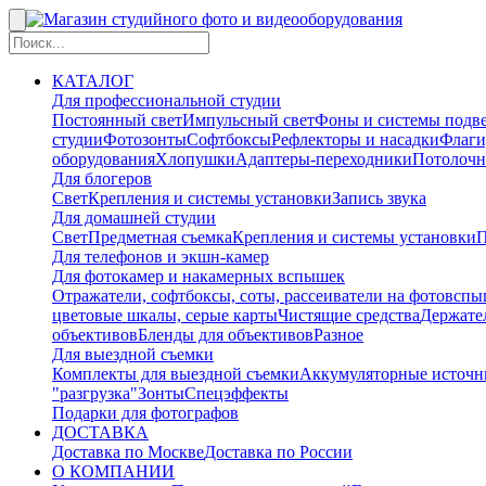
КАТАЛОГ
Для профессиональной студии
Постоянный свет
Импульсный свет
Фоны и системы подв
студии
Фотозонты
Софтбоксы
Рефлекторы и насадки
Флаги
оборудования
Хлопушки
Адаптеры-переходники
Потолочн
Для блогеров
Свет
Крепления и системы установки
Запись звука
Для домашней студии
Свет
Предметная съемка
Крепления и системы установки
П
Для телефонов и экшн-камер
Для фотокамер и накамерных вспышек
Отражатели, софтбоксы, соты, рассеиватели на фотовсп
цветовые шкалы, серые карты
Чистящие средства
Держател
объективов
Бленды для объективов
Разное
Для выездной съемки
Комплекты для выездной съемки
Аккумуляторные источн
"разгрузка"
Зонты
Спецэффекты
Подарки для фотографов
ДОСТАВКА
Доставка по Москве
Доставка по России
О КОМПАНИИ