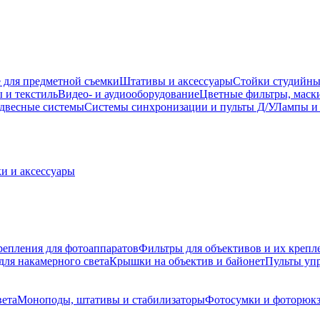
 для предметной съемки
Штативы и аксессуары
Стойки студийны
 и текстиль
Видео- и аудиооборудование
Цветные фильтры, маск
двесные системы
Системы синхронизации и пульты Д/У
Лампы и 
и и аксессуары
репления для фотоаппаратов
Фильтры для объективов и их крепл
для накамерного света
Крышки на объектив и байонет
Пульты уп
вета
Моноподы, штативы и стабилизаторы
Фотосумки и фоторюк