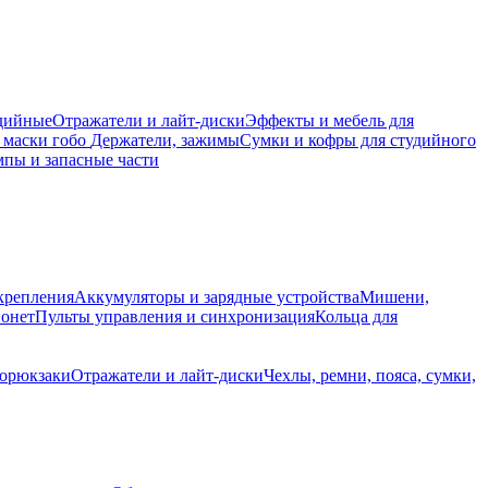
дийные
Отражатели и лайт-диски
Эффекты и мебель для
 маски гобо
Держатели, зажимы
Сумки и кофры для студийного
пы и запасные части
крепления
Аккумуляторы и зарядные устройства
Мишени,
йонет
Пульты управления и синхронизация
Кольца для
торюкзаки
Отражатели и лайт-диски
Чехлы, ремни, пояса, сумки,