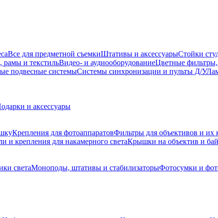
еса
Все для предметной съемки
Штативы и аксессуары
Стойки сту
, рамы и текстиль
Видео- и аудиооборудование
Цветные фильтры,
ые подвесные системы
Системы синхронизации и пульты Д/У
Лам
одарки и аксессуары
ышку
Крепления для фотоаппаратов
Фильтры для объективов и их 
и и крепления для накамерного света
Крышки на объектив и ба
ики света
Моноподы, штативы и стабилизаторы
Фотосумки и фо