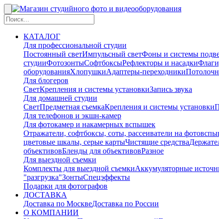
КАТАЛОГ
Для профессиональной студии
Постоянный свет
Импульсный свет
Фоны и системы подв
студии
Фотозонты
Софтбоксы
Рефлекторы и насадки
Флаги
оборудования
Хлопушки
Адаптеры-переходники
Потолочн
Для блогеров
Свет
Крепления и системы установки
Запись звука
Для домашней студии
Свет
Предметная съемка
Крепления и системы установки
П
Для телефонов и экшн-камер
Для фотокамер и накамерных вспышек
Отражатели, софтбоксы, соты, рассеиватели на фотовсп
цветовые шкалы, серые карты
Чистящие средства
Держател
объективов
Бленды для объективов
Разное
Для выездной съемки
Комплекты для выездной съемки
Аккумуляторные источн
"разгрузка"
Зонты
Спецэффекты
Подарки для фотографов
ДОСТАВКА
Доставка по Москве
Доставка по России
О КОМПАНИИ