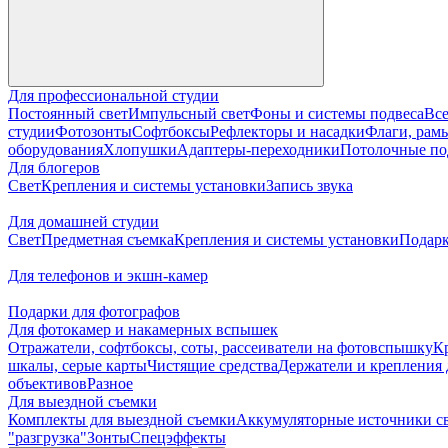
Для профессиональной студии
Постоянный свет
Импульсный свет
Фоны и системы подвеса
Все
студии
Фотозонты
Софтбоксы
Рефлекторы и насадки
Флаги, рамы
оборудования
Хлопушки
Адаптеры-переходники
Потолочные по
Для блогеров
Свет
Крепления и системы установки
Запись звука
Для домашней студии
Свет
Предметная съемка
Крепления и системы установки
Подарк
Для телефонов и экшн-камер
Подарки для фотографов
Для фотокамер и накамерных вспышек
Отражатели, софтбоксы, соты, рассеиватели на фотовспышку
К
шкалы, серые карты
Чистящие средства
Держатели и крепления 
объективов
Разное
Для выездной съемки
Комплекты для выездной съемки
Аккумуляторные источники с
"разгрузка"
Зонты
Спецэффекты