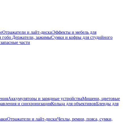
е
Отражатели и лайт-диски
Эффекты и мебель для
и гобо
Держатели, зажимы
Сумки и кофры для студийного
запасные части
ения
Аккумуляторы и зарядные устройства
Мишени, цветовые
равления и синхронизация
Кольца для объективов
Бленды для
заки
Отражатели и лайт-диски
Чехлы, ремни, пояса, сумки,