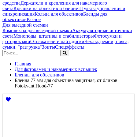
средства
Держатели и крепления для накамерного
света
Крышки на объектив и байонет
Пульты управления и
синхронизация
Кольца для объективов
Бленды для
объективов
Разное
Для выездной съемки
Комплекты для выездной съемки
Аккумуляторные источники
света
Моноподы, штативы и стабилизаторы
Фотосумки и
фоторюкзаки
Отражатели и лайт-диски
Чехлы, ремни, пояса,
сумки, "разгрузка"
Зонты
Спецэффекты
Главная
Для фотокамер и накамерных вспышек
Бленды для объективов
Бленда 77 мм для объектива защитная, от бликов
Fotokvant Hood-77