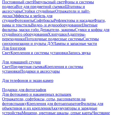
Постоянный свет
Импульсный свет
Фоны и системы
подвеса
Все для предметной съемки
Штативы и
аксессуары
Стойки студийные
Отражатели и лайт-
диски
Эффекты и мебель для
студии
Фотозонты
Софтбоксы
Рефлекторы и насадки
Флаги,
рамы и текстиль
Видео- и аудиооборудование
Цветные
фильтры, маски гобо
Держатели, зажимы
Сумки и кофры для
студийного оборудования
Хлопушки
Адаптеры-
переходники
Потолочные подвесные системы
Системы
синхронизации и пульты Д/У
Лампы и запасные части
Для блогеров
Свет
Крепления и системы установки
Запись звука
Для домашней студии
Свет
Предметная съемка
Крепления и системы
установки
Подарки и аксессуары
Для телефонов и экшн-камер
Подарки для фотографов
Для фотокамер и накамерных вспышек
Отражатели, софтбоксы, соты, рассеиватели на
фотовспышку
Крепления для фотоаппаратов
Фильтры для
объективов и их крепления
Аккумуляторы и зарядные
устройства
Мишени, цветовые шкалы, серые карты
Чистящие