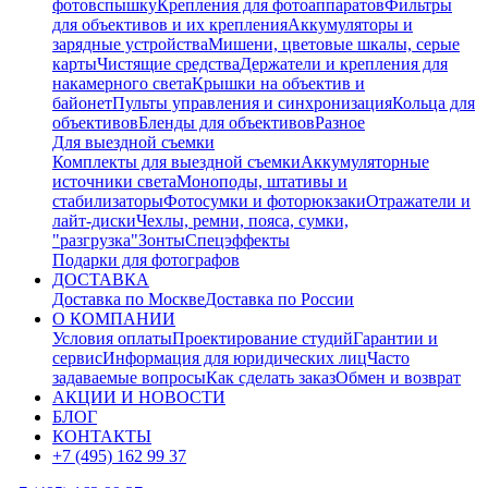
фотовспышку
Крепления для фотоаппаратов
Фильтры
для объективов и их крепления
Аккумуляторы и
зарядные устройства
Мишени, цветовые шкалы, серые
карты
Чистящие средства
Держатели и крепления для
накамерного света
Крышки на объектив и
байонет
Пульты управления и синхронизация
Кольца для
объективов
Бленды для объективов
Разное
Для выездной съемки
Комплекты для выездной съемки
Аккумуляторные
источники света
Моноподы, штативы и
стабилизаторы
Фотосумки и фоторюкзаки
Отражатели и
лайт-диски
Чехлы, ремни, пояса, сумки,
"разгрузка"
Зонты
Спецэффекты
Подарки для фотографов
ДОСТАВКА
Доставка по Москве
Доставка по России
О КОМПАНИИ
Условия оплаты
Проектирование студий
Гарантии и
сервис
Информация для юридических лиц
Часто
задаваемые вопросы
Как сделать заказ
Обмен и возврат
АКЦИИ И НОВОСТИ
БЛОГ
КОНТАКТЫ
+7 (495) 162 99 37