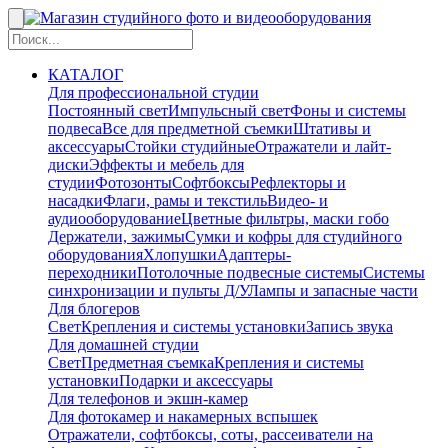
КАТАЛОГ
Для профессиональной студии
Постоянный свет
Импульсный свет
Фоны и системы
подвеса
Все для предметной съемки
Штативы и
аксессуары
Стойки студийные
Отражатели и лайт-
диски
Эффекты и мебель для
студии
Фотозонты
Софтбоксы
Рефлекторы и
насадки
Флаги, рамы и текстиль
Видео- и
аудиооборудование
Цветные фильтры, маски гобо
Держатели, зажимы
Сумки и кофры для студийного
оборудования
Хлопушки
Адаптеры-
переходники
Потолочные подвесные системы
Системы
синхронизации и пульты Д/У
Лампы и запасные части
Для блогеров
Свет
Крепления и системы установки
Запись звука
Для домашней студии
Свет
Предметная съемка
Крепления и системы
установки
Подарки и аксессуары
Для телефонов и экшн-камер
Для фотокамер и накамерных вспышек
Отражатели, софтбоксы, соты, рассеиватели на