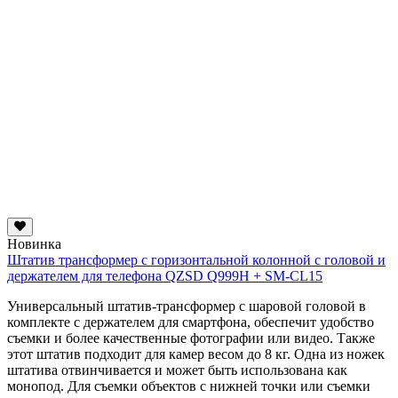
Новинка
Штатив трансформер с горизонтальной колонной с головой и
держателем для телефона QZSD Q999H + SM-CL15
Универсальный штатив-трансформер с шаровой головой в
комплекте с держателем для смартфона, обеспечит удобство
съемки и более качественные фотографии или видео. Также
этот штатив подходит для камер весом до 8 кг. Одна из ножек
штатива отвинчивается и может быть использована как
монопод. Для съемки объектов с нижней точки или съемки