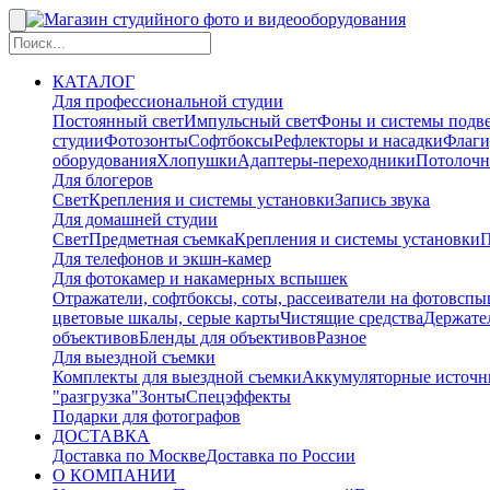
КАТАЛОГ
Для профессиональной студии
Постоянный свет
Импульсный свет
Фоны и системы подв
студии
Фотозонты
Софтбоксы
Рефлекторы и насадки
Флаги
оборудования
Хлопушки
Адаптеры-переходники
Потолочн
Для блогеров
Свет
Крепления и системы установки
Запись звука
Для домашней студии
Свет
Предметная съемка
Крепления и системы установки
П
Для телефонов и экшн-камер
Для фотокамер и накамерных вспышек
Отражатели, софтбоксы, соты, рассеиватели на фотовсп
цветовые шкалы, серые карты
Чистящие средства
Держател
объективов
Бленды для объективов
Разное
Для выездной съемки
Комплекты для выездной съемки
Аккумуляторные источн
"разгрузка"
Зонты
Спецэффекты
Подарки для фотографов
ДОСТАВКА
Доставка по Москве
Доставка по России
О КОМПАНИИ