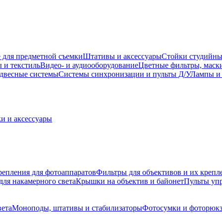
 для предметной съемки
Штативы и аксессуары
Стойки студийны
 и текстиль
Видео- и аудиооборудование
Цветные фильтры, маск
двесные системы
Системы синхронизации и пульты Д/У
Лампы и 
и и аксессуары
репления для фотоаппаратов
Фильтры для объективов и их крепл
для накамерного света
Крышки на объектив и байонет
Пульты уп
вета
Моноподы, штативы и стабилизаторы
Фотосумки и фоторюк