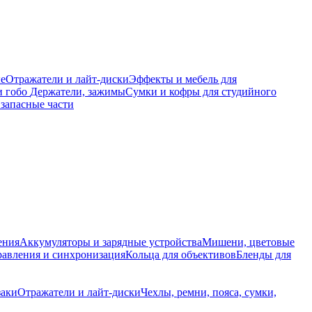
е
Отражатели и лайт-диски
Эффекты и мебель для
и гобо
Держатели, зажимы
Сумки и кофры для студийного
запасные части
ения
Аккумуляторы и зарядные устройства
Мишени, цветовые
равления и синхронизация
Кольца для объективов
Бленды для
заки
Отражатели и лайт-диски
Чехлы, ремни, пояса, сумки,