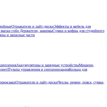
дийные
Отражатели и лайт-диски
Эффекты и мебель для
 маски гобо
Держатели, зажимы
Сумки и кофры для студийного
пы и запасные части
крепления
Аккумуляторы и зарядные устройства
Мишени,
йонет
Пульты управления и синхронизация
Кольца для
торюкзаки
Отражатели и лайт-диски
Чехлы, ремни, пояса, сумки,