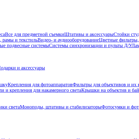
еса
Все для предметной съемки
Штативы и аксессуары
Стойки сту
, рамы и текстиль
Видео- и аудиооборудование
Цветные фильтры,
ые подвесные системы
Системы синхронизации и пульты Д/У
Лам
одарки и аксессуары
ышку
Крепления для фотоаппаратов
Фильтры для объективов и их 
и и крепления для накамерного света
Крышки на объектив и ба
ики света
Моноподы, штативы и стабилизаторы
Фотосумки и фо