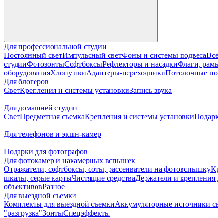
Для профессиональной студии
Постоянный свет
Импульсный свет
Фоны и системы подвеса
Все
студии
Фотозонты
Софтбоксы
Рефлекторы и насадки
Флаги, рамы
оборудования
Хлопушки
Адаптеры-переходники
Потолочные по
Для блогеров
Свет
Крепления и системы установки
Запись звука
Для домашней студии
Свет
Предметная съемка
Крепления и системы установки
Подарк
Для телефонов и экшн-камер
Подарки для фотографов
Для фотокамер и накамерных вспышек
Отражатели, софтбоксы, соты, рассеиватели на фотовспышку
К
шкалы, серые карты
Чистящие средства
Держатели и крепления 
объективов
Разное
Для выездной съемки
Комплекты для выездной съемки
Аккумуляторные источники с
"разгрузка"
Зонты
Спецэффекты