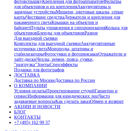
фотовспышку
Крепления для фотоаппаратов
Фильтры
для объективов и их крепления
Аккумуляторы и
зарядные устройства
Мишени, цветовые шкалы, серые
карты
Чистящие средства
Держатели и крепления для
накамерного света
Крышки на объектив и
байонет
Пульты управления и синхронизация
Кольца для
объективов
Бленды для объективов
Разное
Для выездной съемки
Комплекты для выездной съемки
Аккумуляторные
источники света
Моноподы, штативы и
стабилизаторы
Фотосумки и фоторюкзаки
Отражатели и
лайт-диски
Чехлы, ремни, пояса, сумки,
"разгрузка"
Зонты
Спецэффекты
Подарки для фотографов
ДОСТАВКА
Доставка по Москве
Доставка по России
О КОМПАНИИ
Условия оплаты
Проектирование студий
Гарантии и
сервис
Информация для юридических лиц
Часто
задаваемые вопросы
Как сделать заказ
Обмен и возврат
АКЦИИ И НОВОСТИ
БЛОГ
КОНТАКТЫ
+7 (495) 162 99 37