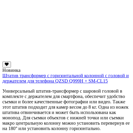
Новинка
Штатив трансформер с горизонтальной колонной с головой и
держателем для телефона QZSD Q999H + SM-CL15
Универсальный штатив-трансформер с шаровой головой в
комплекте с держателем для смартфона, обеспечит удобство
съемки и более качественные фотографии или видео. Также
этот штатив подходит для камер весом до 8 кг. Одна из ножек
штатива отвинчивается и может быть использована как
монопод. Для съемки объектов с нижней точки или съемки
макро
центральную колонну можно установить перевернув ее
на 180° или установить колонну горизонтально.