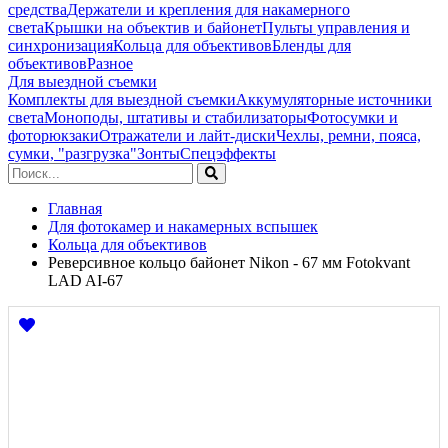
средства
Держатели и крепления для накамерного
света
Крышки на объектив и байонет
Пульты управления и
синхронизация
Кольца для объективов
Бленды для
объективов
Разное
Для выездной съемки
Комплекты для выездной съемки
Аккумуляторные источники
света
Моноподы, штативы и стабилизаторы
Фотосумки и
фоторюкзаки
Отражатели и лайт-диски
Чехлы, ремни, пояса,
сумки, "разгрузка"
Зонты
Спецэффекты
Главная
Для фотокамер и накамерных вспышек
Кольца для объективов
Реверсивное кольцо байонет Nikon - 67 мм Fotokvant
LAD AI-67