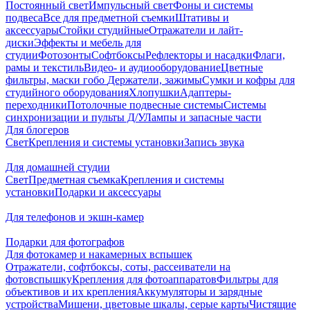
Постоянный свет
Импульсный свет
Фоны и системы
подвеса
Все для предметной съемки
Штативы и
аксессуары
Стойки студийные
Отражатели и лайт-
диски
Эффекты и мебель для
студии
Фотозонты
Софтбоксы
Рефлекторы и насадки
Флаги,
рамы и текстиль
Видео- и аудиооборудование
Цветные
фильтры, маски гобо
Держатели, зажимы
Сумки и кофры для
студийного оборудования
Хлопушки
Адаптеры-
переходники
Потолочные подвесные системы
Системы
синхронизации и пульты Д/У
Лампы и запасные части
Для блогеров
Свет
Крепления и системы установки
Запись звука
Для домашней студии
Свет
Предметная съемка
Крепления и системы
установки
Подарки и аксессуары
Для телефонов и экшн-камер
Подарки для фотографов
Для фотокамер и накамерных вспышек
Отражатели, софтбоксы, соты, рассеиватели на
фотовспышку
Крепления для фотоаппаратов
Фильтры для
объективов и их крепления
Аккумуляторы и зарядные
устройства
Мишени, цветовые шкалы, серые карты
Чистящие