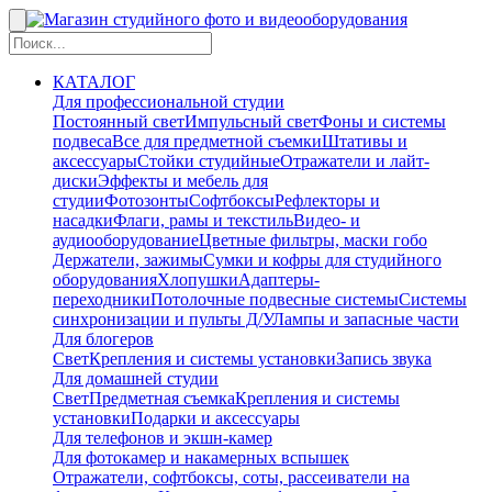
КАТАЛОГ
Для профессиональной студии
Постоянный свет
Импульсный свет
Фоны и системы
подвеса
Все для предметной съемки
Штативы и
аксессуары
Стойки студийные
Отражатели и лайт-
диски
Эффекты и мебель для
студии
Фотозонты
Софтбоксы
Рефлекторы и
насадки
Флаги, рамы и текстиль
Видео- и
аудиооборудование
Цветные фильтры, маски гобо
Держатели, зажимы
Сумки и кофры для студийного
оборудования
Хлопушки
Адаптеры-
переходники
Потолочные подвесные системы
Системы
синхронизации и пульты Д/У
Лампы и запасные части
Для блогеров
Свет
Крепления и системы установки
Запись звука
Для домашней студии
Свет
Предметная съемка
Крепления и системы
установки
Подарки и аксессуары
Для телефонов и экшн-камер
Для фотокамер и накамерных вспышек
Отражатели, софтбоксы, соты, рассеиватели на