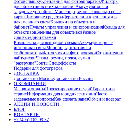
фотовспышку
Крепления для фотоаппаратов
Фильтры
для объективов и их крепления
Аккумуляторы и
зарядные устройства
Мишени, цветовые шкалы, серые
карты
Чистящие средства
Держатели и крепления для
накамерного света
Крышки на объектив и
байонет
Пульты управления и синхронизация
Кольца для
объективов
Бленды для объективов
Разное
Для выездной съемки
Комплекты для выездной съемки
Аккумуляторные
источники света
Моноподы, штативы и
стабилизаторы
Фотосумки и фоторюкзаки
Отражатели и
лайт-диски
Чехлы, ремни, пояса, сумки,
"разгрузка"
Зонты
Спецэффекты
Подарки для фотографов
ДОСТАВКА
Доставка по Москве
Доставка по России
О КОМПАНИИ
Условия оплаты
Проектирование студий
Гарантии и
сервис
Информация для юридических лиц
Часто
задаваемые вопросы
Как сделать заказ
Обмен и возврат
АКЦИИ И НОВОСТИ
БЛОГ
КОНТАКТЫ
+7 (495) 162 99 37