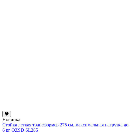
Новинка
Стойка легкая трансформер 275 см, максимальная нагрузка до
6 кг QZSD SL285