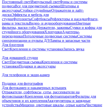
Постоянный свет
Импульсный свет
Фоны и системы
подвеса
Все для предметной съемки
Штативы и
аксессуары
Стойки студийные
Отражатели и лайт-
диски
Эффекты и мебель для
студии
Фотозонты
Софтбоксы
Рефлекторы и насадки
Флаги,
рамы и текстиль
Видео- и аудиооборудование
Цветные
фильтры, маски гобо
Держатели, зажимы
Сумки и кофры для
студийного оборудования
Хлопушки
Адаптеры-
переходники
Потолочные подвесные системы
Системы
синхронизации и пульты Д/У
Лампы и запасные части
Для блогеров
Свет
Крепления и системы установки
Запись звука
Для домашней студии
Свет
Предметная съемка
Крепления и системы
установки
Подарки и аксессуары
Для телефонов и экшн-камер
Подарки для фотографов
Для фотокамер и накамерных вспышек
Отражатели, софтбоксы, соты, рассеиватели на
фотовспышку
Крепления для фотоаппаратов
Фильтры для
объективов и их крепления
Аккумуляторы и зарядные
устройства
Мишени, цветовые шкалы, серые карты
Чистящие