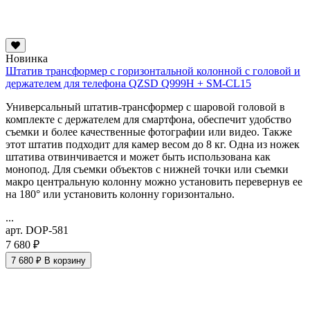
Новинка
Штатив трансформер с горизонтальной колонной с головой и
держателем для телефона QZSD Q999H + SM-CL15
Универсальный штатив-трансформер с шаровой головой в
комплекте с держателем для смартфона, обеспечит удобство
съемки и более качественные фотографии или видео. Также
этот штатив подходит для камер весом до 8 кг. Одна из ножек
штатива отвинчивается и может быть использована как
монопод. Для съемки объектов с нижней точки или съемки
макро
центральную колонну можно установить перевернув ее
на 180° или установить колонну горизонтально.
...
арт. DOP-581
7 680 ₽
7 680 ₽
В корзину