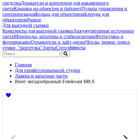
средства
Держатели и крепления для накамерного
света
Крышки на объектив и байонет
Пульты управления и
синхронизация
Кольца для объективов
Бленды для
объективов
Разное
Для выездной съемки
Комплекты для выездной съемки
Аккумуляторные источники
света
Моноподы, штативы и стабилизаторы
Фотосумки и
фоторюкзаки
Отражатели и лайт-диски
Чехлы, ремни, пояса,
сумки, "разгрузка"
Зонты
Спецэффекты
Главная
Для профессиональной студии
Лампы и запасные части
Винт звездообразный Fotokvant M8-S