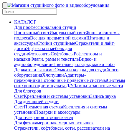
КАТАЛОГ
Для профессиональной студии
Постоянный свет
Импульсный свет
Фоны и системы
подвеса
Все для предметной съемки
Штативы и
аксессуары
Стойки студийные
Отражатели и лайт-
диски
Эффекты и мебель для
студии
Фотозонты
Софтбоксы
Рефлекторы и
насадки
Флаги, рамы и текстиль
Видео- и
аудиооборудование
Цветные фильтры, маски гобо
Держатели, зажимы
Сумки и кофры для студийного
оборудования
Хлопушки
Адаптеры-
переходники
Потолочные подвесные системы
Системы
синхронизации и пульты Д/У
Лампы и запасные части
Для блогеров
Свет
Крепления и системы установки
Запись звука
Для домашней студии
Свет
Предметная съемка
Крепления и системы
установки
Подарки и аксессуары
Для телефонов и экшн-камер
Для фотокамер и накамерных вспышек
Отражатели, софтбоксы, соты, рассеиватели на