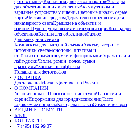
фотовспышку
Крепления для фотоаппаратов
Фильтры
для объективов и их крепления
Аккумуляторы и
зарядные устройства
Мишени, цветовые шкалы, серые
карты
Чистящие средства
Держатели и крепления для
накамерного света
Крышки на объектив и
байонет
Пульты управления и синхронизация
Кольца для
объективов
Бленды для объективов
Разное
Для выездной съемки
Комплекты для выездной съемки
Аккумуляторные
источники света
Моноподы, штативы и
стабилизаторы
Фотосумки и фоторюкзаки
Отражатели и
лайт-диски
Чехлы, ремни, пояса, сумки,
"разгрузка"
Зонты
Спецэффекты
Подарки для фотографов
ДОСТАВКА
Доставка по Москве
Доставка по России
О КОМПАНИИ
Условия оплаты
Проектирование студий
Гарантии и
сервис
Информация для юридических лиц
Часто
задаваемые вопросы
Как сделать заказ
Обмен и возврат
АКЦИИ И НОВОСТИ
БЛОГ
КОНТАКТЫ
+7 (495) 162 99 37