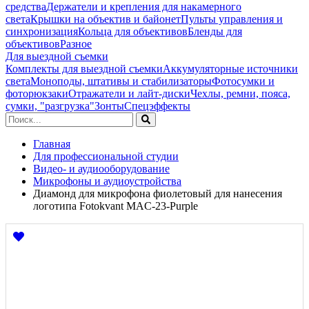
средства
Держатели и крепления для накамерного
света
Крышки на объектив и байонет
Пульты управления и
синхронизация
Кольца для объективов
Бленды для
объективов
Разное
Для выездной съемки
Комплекты для выездной съемки
Аккумуляторные источники
света
Моноподы, штативы и стабилизаторы
Фотосумки и
фоторюкзаки
Отражатели и лайт-диски
Чехлы, ремни, пояса,
сумки, "разгрузка"
Зонты
Спецэффекты
Главная
Для профессиональной студии
Видео- и аудиооборудование
Микрофоны и аудиоустройства
Диамонд для микрофона фиолетовый для нанесения
логотипа Fotokvant MAC-23-Purple