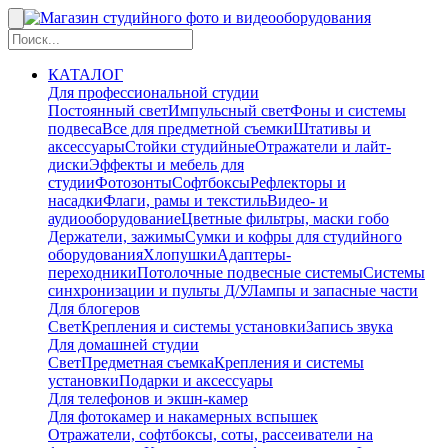
КАТАЛОГ
Для профессиональной студии
Постоянный свет
Импульсный свет
Фоны и системы
подвеса
Все для предметной съемки
Штативы и
аксессуары
Стойки студийные
Отражатели и лайт-
диски
Эффекты и мебель для
студии
Фотозонты
Софтбоксы
Рефлекторы и
насадки
Флаги, рамы и текстиль
Видео- и
аудиооборудование
Цветные фильтры, маски гобо
Держатели, зажимы
Сумки и кофры для студийного
оборудования
Хлопушки
Адаптеры-
переходники
Потолочные подвесные системы
Системы
синхронизации и пульты Д/У
Лампы и запасные части
Для блогеров
Свет
Крепления и системы установки
Запись звука
Для домашней студии
Свет
Предметная съемка
Крепления и системы
установки
Подарки и аксессуары
Для телефонов и экшн-камер
Для фотокамер и накамерных вспышек
Отражатели, софтбоксы, соты, рассеиватели на