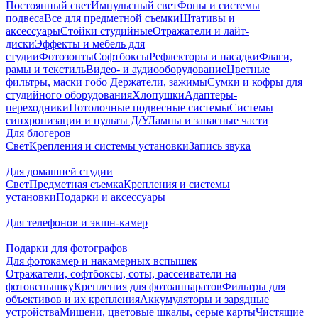
Постоянный свет
Импульсный свет
Фоны и системы
подвеса
Все для предметной съемки
Штативы и
аксессуары
Стойки студийные
Отражатели и лайт-
диски
Эффекты и мебель для
студии
Фотозонты
Софтбоксы
Рефлекторы и насадки
Флаги,
рамы и текстиль
Видео- и аудиооборудование
Цветные
фильтры, маски гобо
Держатели, зажимы
Сумки и кофры для
студийного оборудования
Хлопушки
Адаптеры-
переходники
Потолочные подвесные системы
Системы
синхронизации и пульты Д/У
Лампы и запасные части
Для блогеров
Свет
Крепления и системы установки
Запись звука
Для домашней студии
Свет
Предметная съемка
Крепления и системы
установки
Подарки и аксессуары
Для телефонов и экшн-камер
Подарки для фотографов
Для фотокамер и накамерных вспышек
Отражатели, софтбоксы, соты, рассеиватели на
фотовспышку
Крепления для фотоаппаратов
Фильтры для
объективов и их крепления
Аккумуляторы и зарядные
устройства
Мишени, цветовые шкалы, серые карты
Чистящие