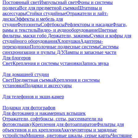
Постоянный свет
Импульсный свет
Фоны и системы
подвеса
Все для предметной съемки
Штативы и
аксессуары
Стойки студийные
Отражатели и лайт-
диски
Эффекты и мебель для
студии
Фотозонты
Софтбоксы
Рефлекторы и насадки
Флаги,
рамы и текстиль
Видео- и аудиооборудование
Цветные
фильтры, маски гобо
Держатели, зажимы
Сумки и кофры для
студийного оборудования
Хлопушки
Адаптеры-
переходники
Потолочные подвесные системы
Системы
синхронизации и пульты Д/У
Лампы и запасные части
Для блогеров
Свет
Крепления и системы установки
Запись звука
Для домашней студии
Свет
Предметная съемка
Крепления и системы
установки
Подарки и аксессуары
Для телефонов и экшн-камер
Подарки для фотографов
Для фотокамер и накамерных вспышек
Отражатели, софтбоксы, соты, рассеиватели на
фотовспышку
Крепления для фотоаппаратов
Фильтры для
объективов и их крепления
Аккумуляторы и зарядные
устройства
Мишени, цветовые шкалы, серые карты
Чистящие