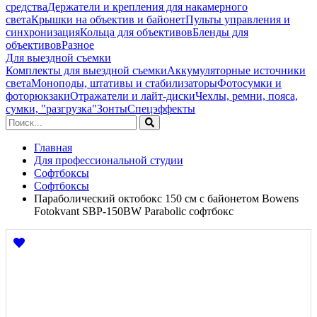
средства
Держатели и крепления для накамерного
света
Крышки на объектив и байонет
Пульты управления и
синхронизация
Кольца для объективов
Бленды для
объективов
Разное
Для выездной съемки
Комплекты для выездной съемки
Аккумуляторные источники
света
Моноподы, штативы и стабилизаторы
Фотосумки и
фоторюкзаки
Отражатели и лайт-диски
Чехлы, ремни, пояса,
сумки, "разгрузка"
Зонты
Спецэффекты
Главная
Для профессиональной студии
Софтбоксы
Софтбоксы
Параболический октобокс 150 см с байонетом Bowens
Fotokvant SBP-150BW Parabolic софтбокс