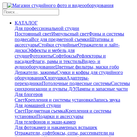
КАТАЛОГ
Для профессиональной студии
Постоянный свет
Импульсный свет
Фоны и системы
подвеса
Все для предметной съемки
Штативы и
аксессуары
Стойки студийные
Отражатели и лайт-
диски
Эффекты и мебель для
студии
Фотозонты
Софтбоксы
Рефлекторы и
насадки
Флаги, рамы и текстиль
Видео- и
аудиооборудование
Цветные фильтры, маски гобо
Держатели, зажимы
Сумки и кофры для студийного
оборудования
Хлопушки
Адаптеры-
переходники
Потолочные подвесные системы
Системы
синхронизации и пульты Д/У
Лампы и запасные части
Для блогеров
Свет
Крепления и системы установки
Запись звука
Для домашней студии
Свет
Предметная съемка
Крепления и системы
установки
Подарки и аксессуары
Для телефонов и экшн-камер
Для фотокамер и накамерных вспышек
Отражатели, софтбоксы, соты, рассеиватели на