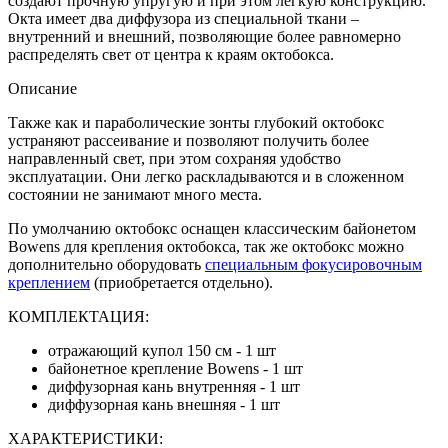
создают прочную упругую и при этом легкую конструкцию.
Окта имеет два диффузора из специальной ткани –
внутренний и внешний, позволяющие более равномерно
распределять свет от центра к краям октобокса.
Описание
Также как и параболические зонты глубокий октобокс
устраняют рассеивание и позволяют получить более
направленный свет, при этом сохраняя удобство
эксплуатации. Они легко раскладываются и в сложенном
состоянии не занимают много места.
По умолчанию октобокс оснащен классическим байонетом
Bowens для крепления октобокса, так же октобокс можно
дополнительно оборудовать
специальным фокусировочным
креплением
(приобретается отдельно).
КОМПЛЕКТАЦИЯ:
отражающий купол 150 см - 1 шт
байонетное крепление Bowens - 1 шт
диффузорная кань внутренняя - 1 шт
диффузорная кань внешняя - 1 шт
ХАРАКТЕРИСТИКИ: