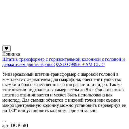
Новинка
Штатив трансформер с горизонтальной колонной с головой и
держателем для телефона QZSD Q999H + SM-CL15
Универсальный штатив-трансформер с шаровой головой в
комплекте с держателем для смартфона, обеспечит удобство
съемки и более качественные фотографии или видео. Также
этот штатив подходит для камер весом до 8 кг. Одна из ножек
штатива отвинчивается и может быть использована как
монопод. Для съемки объектов с нижней точки или съемки
макро
центральную колонну можно установить перевернув ее
на 180° или установить колонну горизонтально.
...
арт. DOP-581