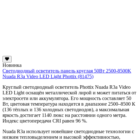
Новинка
Светодиодный осветитель панель круглая 50Вт 2500-8500K
Nuada R3a Video LED Light Phottix (81475)
Круглый светодиодный осветитель Phottix Nuada R3a Video
LED Light оснащён металлической лирой и может питаться от
электросети или аккумулятора. Его мощность составляет 50
Вт, цветовая температура находится в диапазоне 2500–8500 К
(136 тёплых и 136 холодных светодиодов), а максимальная
яркость достигает 1140 люкс на расстоянии одного метра.
Индекс цветопередачи CRI равен 96 %.
Nuada R3a использует новейшие светодиодные технологии с
низким тепловыделением и высокой эффективностью,