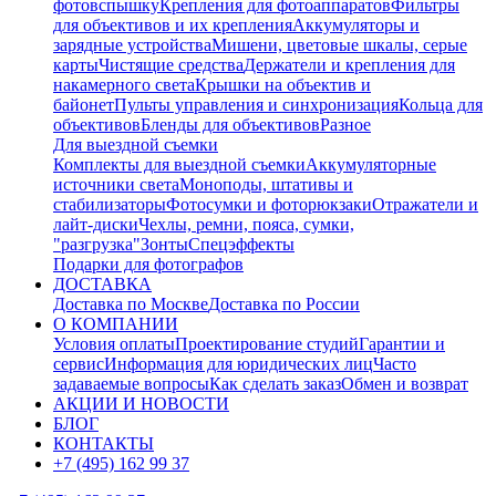
фотовспышку
Крепления для фотоаппаратов
Фильтры
для объективов и их крепления
Аккумуляторы и
зарядные устройства
Мишени, цветовые шкалы, серые
карты
Чистящие средства
Держатели и крепления для
накамерного света
Крышки на объектив и
байонет
Пульты управления и синхронизация
Кольца для
объективов
Бленды для объективов
Разное
Для выездной съемки
Комплекты для выездной съемки
Аккумуляторные
источники света
Моноподы, штативы и
стабилизаторы
Фотосумки и фоторюкзаки
Отражатели и
лайт-диски
Чехлы, ремни, пояса, сумки,
"разгрузка"
Зонты
Спецэффекты
Подарки для фотографов
ДОСТАВКА
Доставка по Москве
Доставка по России
О КОМПАНИИ
Условия оплаты
Проектирование студий
Гарантии и
сервис
Информация для юридических лиц
Часто
задаваемые вопросы
Как сделать заказ
Обмен и возврат
АКЦИИ И НОВОСТИ
БЛОГ
КОНТАКТЫ
+7 (495) 162 99 37