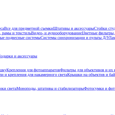
еса
Все для предметной съемки
Штативы и аксессуары
Стойки сту
, рамы и текстиль
Видео- и аудиооборудование
Цветные фильтры,
ые подвесные системы
Системы синхронизации и пульты Д/У
Лам
одарки и аксессуары
ышку
Крепления для фотоаппаратов
Фильтры для объективов и их 
и и крепления для накамерного света
Крышки на объектив и ба
ики света
Моноподы, штативы и стабилизаторы
Фотосумки и фо