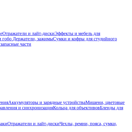
е
Отражатели и лайт-диски
Эффекты и мебель для
и гобо
Держатели, зажимы
Сумки и кофры для студийного
запасные части
ения
Аккумуляторы и зарядные устройства
Мишени, цветовые
равления и синхронизация
Кольца для объективов
Бленды для
заки
Отражатели и лайт-диски
Чехлы, ремни, пояса, сумки,