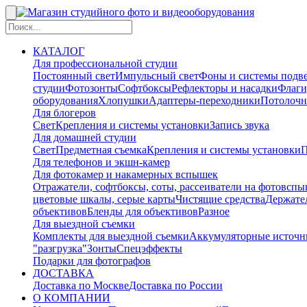
КАТАЛОГ
Для профессиональной студии
Постоянный свет
Импульсный свет
Фоны и системы подв
студии
Фотозонты
Софтбоксы
Рефлекторы и насадки
Флаги
оборудования
Хлопушки
Адаптеры-переходники
Потолочн
Для блогеров
Свет
Крепления и системы установки
Запись звука
Для домашней студии
Свет
Предметная съемка
Крепления и системы установки
П
Для телефонов и экшн-камер
Для фотокамер и накамерных вспышек
Отражатели, софтбоксы, соты, рассеиватели на фотовсп
цветовые шкалы, серые карты
Чистящие средства
Держател
объективов
Бленды для объективов
Разное
Для выездной съемки
Комплекты для выездной съемки
Аккумуляторные источн
"разгрузка"
Зонты
Спецэффекты
Подарки для фотографов
ДОСТАВКА
Доставка по Москве
Доставка по России
О КОМПАНИИ