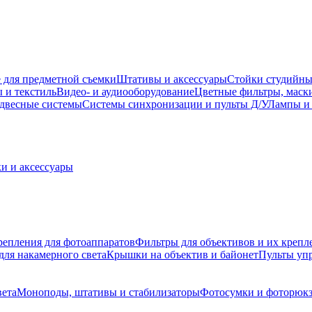
 для предметной съемки
Штативы и аксессуары
Стойки студийны
 и текстиль
Видео- и аудиооборудование
Цветные фильтры, маск
двесные системы
Системы синхронизации и пульты Д/У
Лампы и 
и и аксессуары
репления для фотоаппаратов
Фильтры для объективов и их крепл
для накамерного света
Крышки на объектив и байонет
Пульты уп
вета
Моноподы, штативы и стабилизаторы
Фотосумки и фоторюк