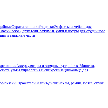
дийные
Отражатели и лайт-диски
Эффекты и мебель для
 маски гобо
Держатели, зажимы
Сумки и кофры для студийного
пы и запасные части
крепления
Аккумуляторы и зарядные устройства
Мишени,
йонет
Пульты управления и синхронизация
Кольца для
торюкзаки
Отражатели и лайт-диски
Чехлы, ремни, пояса, сумки,