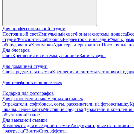
Для профессиональной студии
Постоянный свет
Импульсный свет
Фоны и системы подвеса
Все
студии
Фотозонты
Софтбоксы
Рефлекторы и насадки
Флаги, рамы
оборудования
Хлопушки
Адаптеры-переходники
Потолочные по
Для блогеров
Свет
Крепления и системы установки
Запись звука
Для домашней студии
Свет
Предметная съемка
Крепления и системы установки
Подарк
Для телефонов и экшн-камер
Подарки для фотографов
Для фотокамер и накамерных вспышек
Отражатели, софтбоксы, соты, рассеиватели на фотовспышку
К
шкалы, серые карты
Чистящие средства
Держатели и крепления 
объективов
Разное
Для выездной съемки
Комплекты для выездной съемки
Аккумуляторные источники с
"разгрузка"
Зонты
Спецэффекты