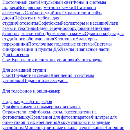
Постоянный свет
Импульсный свет
Фоны и системы
подвеса
Все для предметной съемки
Штативы и
аксессуары
Стойки студийные
Отражатели и лайт-
диски
Эффекты и мебель для
студии
Фотозонты
Софтбоксы
Рефлекторы и насадки
Флаги,
рамы и текстиль
Видео- и аудиооборудование
Цветные
фильтры, маски гобо
Держатели, зажимы
Сумки и кофры для
студийного оборудования
Хлопушки
Адаптеры-
переходники
Потолочные подвесные системы
Системы
синхронизации и пульты Д/У
Лампы и запасные части
Для блогеров
Свет
Крепления и системы установки
Запись звука
Для домашней студии
Свет
Предметная съемка
Крепления и системы
установки
Подарки и аксессуары
Для телефонов и экшн-камер
Подарки для фотографов
Для фотокамер и накамерных вспышек
Отражатели, софтбоксы, соты, рассеиватели на
фотовспышку
Крепления для фотоаппаратов
Фильтры для
объективов и их крепления
Аккумуляторы и зарядные
устройства
Мишени, цветовые шкалы, серые карты
Чистящие