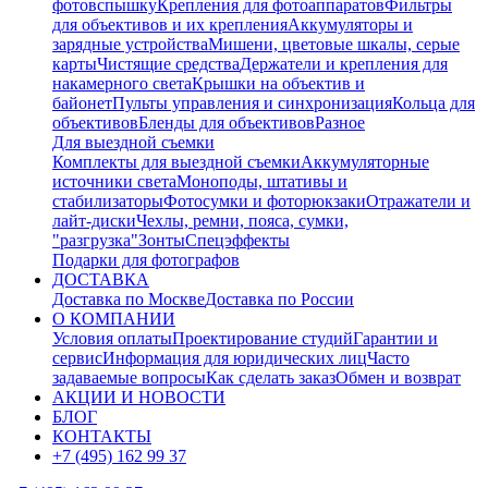
фотовспышку
Крепления для фотоаппаратов
Фильтры
для объективов и их крепления
Аккумуляторы и
зарядные устройства
Мишени, цветовые шкалы, серые
карты
Чистящие средства
Держатели и крепления для
накамерного света
Крышки на объектив и
байонет
Пульты управления и синхронизация
Кольца для
объективов
Бленды для объективов
Разное
Для выездной съемки
Комплекты для выездной съемки
Аккумуляторные
источники света
Моноподы, штативы и
стабилизаторы
Фотосумки и фоторюкзаки
Отражатели и
лайт-диски
Чехлы, ремни, пояса, сумки,
"разгрузка"
Зонты
Спецэффекты
Подарки для фотографов
ДОСТАВКА
Доставка по Москве
Доставка по России
О КОМПАНИИ
Условия оплаты
Проектирование студий
Гарантии и
сервис
Информация для юридических лиц
Часто
задаваемые вопросы
Как сделать заказ
Обмен и возврат
АКЦИИ И НОВОСТИ
БЛОГ
КОНТАКТЫ
+7 (495) 162 99 37