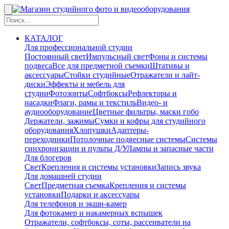
КАТАЛОГ
Для профессиональной студии
Постоянный свет
Импульсный свет
Фоны и системы
подвеса
Все для предметной съемки
Штативы и
аксессуары
Стойки студийные
Отражатели и лайт-
диски
Эффекты и мебель для
студии
Фотозонты
Софтбоксы
Рефлекторы и
насадки
Флаги, рамы и текстиль
Видео- и
аудиооборудование
Цветные фильтры, маски гобо
Держатели, зажимы
Сумки и кофры для студийного
оборудования
Хлопушки
Адаптеры-
переходники
Потолочные подвесные системы
Системы
синхронизации и пульты Д/У
Лампы и запасные части
Для блогеров
Свет
Крепления и системы установки
Запись звука
Для домашней студии
Свет
Предметная съемка
Крепления и системы
установки
Подарки и аксессуары
Для телефонов и экшн-камер
Для фотокамер и накамерных вспышек
Отражатели, софтбоксы, соты, рассеиватели на