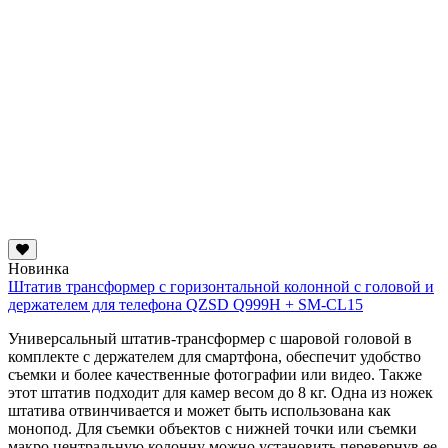
Новинка
Штатив трансформер с горизонтальной колонной с головой и
держателем для телефона QZSD Q999H + SM-CL15
Универсальный штатив-трансформер с шаровой головой в
комплекте с держателем для смартфона, обеспечит удобство
съемки и более качественные фотографии или видео. Также
этот штатив подходит для камер весом до 8 кг. Одна из ножек
штатива отвинчивается и может быть использована как
монопод. Для съемки объектов с нижней точки или съемки
макро
центральную колонну можно установить перевернув ее