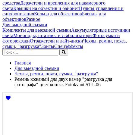
средства
Держатели и крепления для накамерного
света
Крышки на объектив и байонет
Пульты управления и
синхронизация
Кольца для объективов
Бленды для
объективов
Разное
Для выездной съемки
Комплекты для выездной съемки
Аккумуляторные источники
света
Моноподы, штативы и стабилизаторы
Фотосумки и
фоторюкзаки
Отражатели и лайт-диски
Чехлы, ремни, пояса,
сумки, "разгрузка"
Зонты
Спецэффекты
Главная
Для выездной съемки
Чехлы, ремни, пояса, сумки, "разгрузка"
Ремень кожаный для двух камер "разгрузка для
фотографа" цвет коньяк Fotokvant STL-06