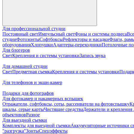
Для профессиональной студии
Постоянный свет
Импульсный свет
Фоны и системы подвеса
Все
студии
Фотозонты
Софтбоксы
Рефлекторы и насадки
Флаги, рамы
оборудования
Хлопушки
Адаптеры-переходники
Потолочные по
Для блогеров
Свет
Крепления и системы установки
Запись звука
Для домашней студии
Свет
Предметная съемка
Крепления и системы установки
Подарк
Для телефонов и экшн-камер
Подарки для фотографов
Для фотокамер и накамерных вспышек
Отражатели, софтбоксы, соты, рассеиватели на фотовспышку
К
шкалы, серые карты
Чистящие средства
Держатели и крепления 
объективов
Разное
Для выездной съемки
Комплекты для выездной съемки
Аккумуляторные источники с
"разгрузка"
Зонты
Спецэффекты