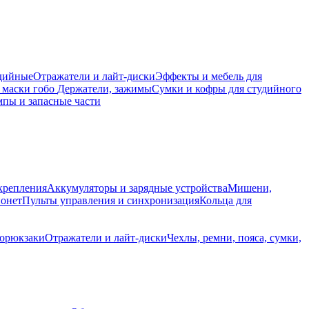
дийные
Отражатели и лайт-диски
Эффекты и мебель для
 маски гобо
Держатели, зажимы
Сумки и кофры для студийного
пы и запасные части
крепления
Аккумуляторы и зарядные устройства
Мишени,
йонет
Пульты управления и синхронизация
Кольца для
торюкзаки
Отражатели и лайт-диски
Чехлы, ремни, пояса, сумки,