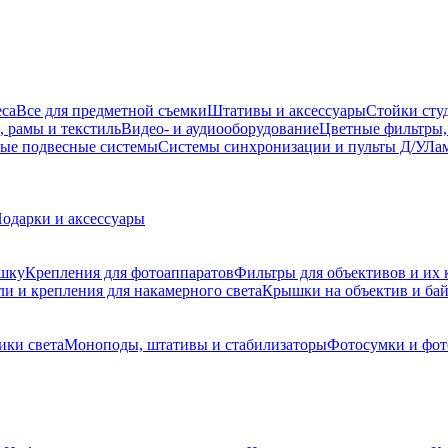
еса
Все для предметной съемки
Штативы и аксессуары
Стойки сту
, рамы и текстиль
Видео- и аудиооборудование
Цветные фильтры,
ые подвесные системы
Системы синхронизации и пульты Д/У
Лам
одарки и аксессуары
ышку
Крепления для фотоаппаратов
Фильтры для объективов и их 
и и крепления для накамерного света
Крышки на объектив и ба
ики света
Моноподы, штативы и стабилизаторы
Фотосумки и фо