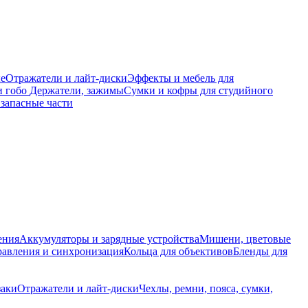
е
Отражатели и лайт-диски
Эффекты и мебель для
и гобо
Держатели, зажимы
Сумки и кофры для студийного
запасные части
ения
Аккумуляторы и зарядные устройства
Мишени, цветовые
равления и синхронизация
Кольца для объективов
Бленды для
заки
Отражатели и лайт-диски
Чехлы, ремни, пояса, сумки,