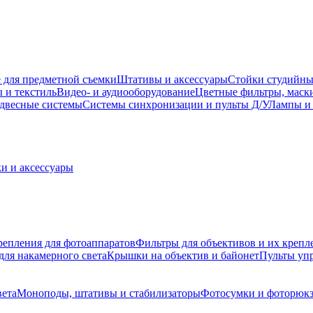
 для предметной съемки
Штативы и аксессуары
Стойки студийны
 и текстиль
Видео- и аудиооборудование
Цветные фильтры, маск
двесные системы
Системы синхронизации и пульты Д/У
Лампы и 
и и аксессуары
репления для фотоаппаратов
Фильтры для объективов и их крепл
для накамерного света
Крышки на объектив и байонет
Пульты уп
вета
Моноподы, штативы и стабилизаторы
Фотосумки и фоторюк