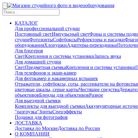
КАТАЛОГ
Для профессиональной студии
Постоянный свет
Импульсный свет
Фоны и системы подв
студии
Фотозонты
Софтбоксы
Рефлекторы и насадки
Флаги
оборудования
Хлопушки
Адаптеры-переходники
Потолочн
Для блогеров
Свет
Крепления и системы установки
Запись звука
Для домашней студии
Свет
Предметная съемка
Крепления и системы установки
П
Для телефонов и экшн-камер
Для фотокамер и накамерных вспышек
Отражатели, софтбоксы, соты, рассеиватели на фотовсп
цветовые шкалы, серые карты
Чистящие средства
Держател
объективов
Бленды для объективов
Разное
Для выездной съемки
Комплекты для выездной съемки
Аккумуляторные источн
"разгрузка"
Зонты
Спецэффекты
Подарки для фотографов
ДОСТАВКА
Доставка по Москве
Доставка по России
О КОМПАНИИ