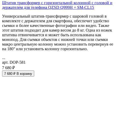
Штатив трансформер с горизонтальной колонной с головой и
держателем для телефона QZSD Q999H + SM-CL15
Универсальный штатив-трансформер с шаровой головой в
комплекте с держателем для смартфона, обеспечит удобство
съемки и более качественные фотографии или видео. Также
этот штатив подходит для камер весом до 8 кг. Одна из ножек
штатива отвинчивается и может быть использована как
монопод. Для съемки объектов с нижней точки или съемки
макро
центральную колонну можно установить перевернув ее
на 180° или установить колонну горизонтально.
...
арт. DOP-581
7 680 ₽
7 680 ₽
В корзину