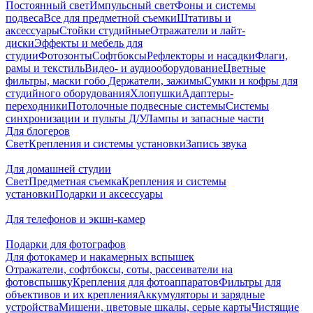
Постоянный свет
Импульсный свет
Фоны и системы
подвеса
Все для предметной съемки
Штативы и
аксессуары
Стойки студийные
Отражатели и лайт-
диски
Эффекты и мебель для
студии
Фотозонты
Софтбоксы
Рефлекторы и насадки
Флаги,
рамы и текстиль
Видео- и аудиооборудование
Цветные
фильтры, маски гобо
Держатели, зажимы
Сумки и кофры для
студийного оборудования
Хлопушки
Адаптеры-
переходники
Потолочные подвесные системы
Системы
синхронизации и пульты Д/У
Лампы и запасные части
Для блогеров
Свет
Крепления и системы установки
Запись звука
Для домашней студии
Свет
Предметная съемка
Крепления и системы
установки
Подарки и аксессуары
Для телефонов и экшн-камер
Подарки для фотографов
Для фотокамер и накамерных вспышек
Отражатели, софтбоксы, соты, рассеиватели на
фотовспышку
Крепления для фотоаппаратов
Фильтры для
объективов и их крепления
Аккумуляторы и зарядные
устройства
Мишени, цветовые шкалы, серые карты
Чистящие