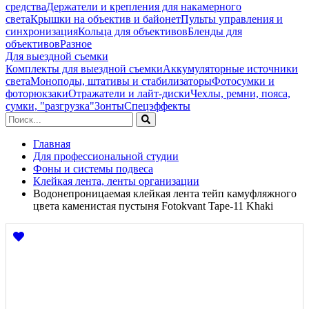
средства
Держатели и крепления для накамерного
света
Крышки на объектив и байонет
Пульты управления и
синхронизация
Кольца для объективов
Бленды для
объективов
Разное
Для выездной съемки
Комплекты для выездной съемки
Аккумуляторные источники
света
Моноподы, штативы и стабилизаторы
Фотосумки и
фоторюкзаки
Отражатели и лайт-диски
Чехлы, ремни, пояса,
сумки, "разгрузка"
Зонты
Спецэффекты
Главная
Для профессиональной студии
Фоны и системы подвеса
Клейкая лента, ленты организации
Водонепроницаемая клейкая лента тейп камуфляжного
цвета каменистая пустыня Fotokvant Tape-11 Khaki