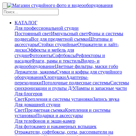
КАТАЛОГ
Для профессиональной студии
Постоянный свет
Импульсный свет
Фоны и системы
подвеса
Все для предметной съемки
Штативы и
аксессуары
Стойки студийные
Отражатели и лайт-
диски
Эффекты и мебель для
студии
Фотозонты
Софтбоксы
Рефлекторы и
насадки
Флаги, рамы и текстиль
Видео- и
аудиооборудование
Цветные фильтры, маски гобо
Держатели, зажимы
Сумки и кофры для студийного
оборудования
Хлопушки
Адаптеры-
переходники
Потолочные подвесные системы
Системы
синхронизации и пульты Д/У
Лампы и запасные части
Для блогеров
Свет
Крепления и системы установки
Запись звука
Для домашней студии
Свет
Предметная съемка
Крепления и системы
установки
Подарки и аксессуары
Для телефонов и экшн-камер
Для фотокамер и накамерных вспышек
Отражатели, софтбоксы, соты, рассеиватели на