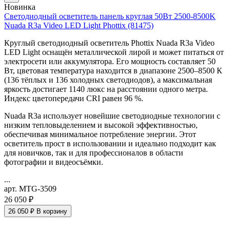
Новинка
Светодиодный осветитель панель круглая 50Вт 2500-8500K
Nuada R3a Video LED Light Phottix (81475)
Круглый светодиодный осветитель Phottix Nuada R3a Video
LED Light оснащён металлической лирой и может питаться от
электросети или аккумулятора. Его мощность составляет 50
Вт, цветовая температура находится в диапазоне 2500–8500 К
(136 тёплых и 136 холодных светодиодов), а максимальная
яркость достигает 1140 люкс на расстоянии одного метра.
Индекс цветопередачи CRI равен 96 %.
Nuada R3a использует новейшие светодиодные технологии с
низким тепловыделением и высокой эффективностью,
обеспечивая минимальное потребление энергии. Этот
осветитель прост в использовании и идеально подходит как
для новичков, так и для профессионалов в области
фотографии и видеосъёмки.
...
арт. MTG-3509
26 050 ₽
26 050 ₽
В корзину