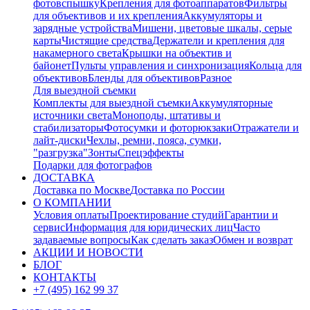
фотовспышку
Крепления для фотоаппаратов
Фильтры
для объективов и их крепления
Аккумуляторы и
зарядные устройства
Мишени, цветовые шкалы, серые
карты
Чистящие средства
Держатели и крепления для
накамерного света
Крышки на объектив и
байонет
Пульты управления и синхронизация
Кольца для
объективов
Бленды для объективов
Разное
Для выездной съемки
Комплекты для выездной съемки
Аккумуляторные
источники света
Моноподы, штативы и
стабилизаторы
Фотосумки и фоторюкзаки
Отражатели и
лайт-диски
Чехлы, ремни, пояса, сумки,
"разгрузка"
Зонты
Спецэффекты
Подарки для фотографов
ДОСТАВКА
Доставка по Москве
Доставка по России
О КОМПАНИИ
Условия оплаты
Проектирование студий
Гарантии и
сервис
Информация для юридических лиц
Часто
задаваемые вопросы
Как сделать заказ
Обмен и возврат
АКЦИИ И НОВОСТИ
БЛОГ
КОНТАКТЫ
+7 (495) 162 99 37