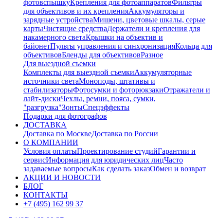
фотовспышку
Крепления для фотоаппаратов
Фильтры
для объективов и их крепления
Аккумуляторы и
зарядные устройства
Мишени, цветовые шкалы, серые
карты
Чистящие средства
Держатели и крепления для
накамерного света
Крышки на объектив и
байонет
Пульты управления и синхронизация
Кольца для
объективов
Бленды для объективов
Разное
Для выездной съемки
Комплекты для выездной съемки
Аккумуляторные
источники света
Моноподы, штативы и
стабилизаторы
Фотосумки и фоторюкзаки
Отражатели и
лайт-диски
Чехлы, ремни, пояса, сумки,
"разгрузка"
Зонты
Спецэффекты
Подарки для фотографов
ДОСТАВКА
Доставка по Москве
Доставка по России
О КОМПАНИИ
Условия оплаты
Проектирование студий
Гарантии и
сервис
Информация для юридических лиц
Часто
задаваемые вопросы
Как сделать заказ
Обмен и возврат
АКЦИИ И НОВОСТИ
БЛОГ
КОНТАКТЫ
+7 (495) 162 99 37