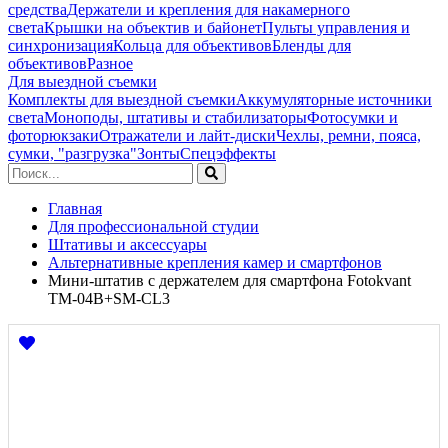
средства
Держатели и крепления для накамерного
света
Крышки на объектив и байонет
Пульты управления и
синхронизация
Кольца для объективов
Бленды для
объективов
Разное
Для выездной съемки
Комплекты для выездной съемки
Аккумуляторные источники
света
Моноподы, штативы и стабилизаторы
Фотосумки и
фоторюкзаки
Отражатели и лайт-диски
Чехлы, ремни, пояса,
сумки, "разгрузка"
Зонты
Спецэффекты
Главная
Для профессиональной студии
Штативы и аксессуары
Альтернативные крепления камер и смартфонов
Мини-штатив с держателем для смартфона Fotokvant
TM-04B+SM-CL3