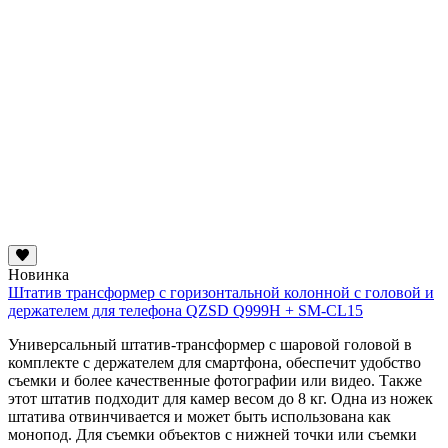
Новинка
Штатив трансформер с горизонтальной колонной с головой и
держателем для телефона QZSD Q999H + SM-CL15
Универсальный штатив-трансформер с шаровой головой в
комплекте с держателем для смартфона, обеспечит удобство
съемки и более качественные фотографии или видео. Также
этот штатив подходит для камер весом до 8 кг. Одна из ножек
штатива отвинчивается и может быть использована как
монопод. Для съемки объектов с нижней точки или съемки