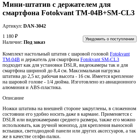
Мини-штатив с держателем для
смартфона Fotokvant TM-04B+SM-CL3
Артикул:
DAN-3042
1 180 ₽
Уведомить о поступлении
Наличие:
Под заказ
Комплект настольный штатив c шаровой головой
Fotokvant
TM-04B
и держатель для смартфона
Fotokvant SM-CL3
подходит как для установки DSLR, видеокамеры так и для
смартфона шириной до 8,4 см. Максимальная нагрузка
штатива до 2,5 кг, рабочая высота - 16 см. Имеется крепление
на шаровой голове - 1/4 дюйма. Изготовлено из авиационного
алюминия и ABS-пластика.
Описание
Ножки штатива на внешней стороне закруглены, в сложенном
состоянии его удобно носить даже в кармане. Применяется с
DSLR или видеокамерами среднего размера, также его можно
использовать, как ручной монопод, для крепления выносной
вспышки, светодиодной панели или других аксессуаров, а так
же в качестве селфи-палки.