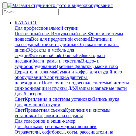
КАТАЛОГ
Для профессиональной студии
Постоянный свет
Импульсный свет
Фоны и системы
подвеса
Все для предметной съемки
Штативы и
аксессуары
Стойки студийные
Отражатели и лайт-
диски
Эффекты и мебель для
студии
Фотозонты
Софтбоксы
Рефлекторы и
насадки
Флаги, рамы и текстиль
Видео- и
аудиооборудование
Цветные фильтры, маски гобо
Держатели, зажимы
Сумки и кофры для студийного
оборудования
Хлопушки
Адаптеры-
переходники
Потолочные подвесные системы
Системы
синхронизации и пульты Д/У
Лампы и запасные части
Для блогеров
Свет
Крепления и системы установки
Запись звука
Для домашней студии
Свет
Предметная съемка
Крепления и системы
установки
Подарки и аксессуары
Для телефонов и экшн-камер
Для фотокамер и накамерных вспышек
Отражатели, софтбоксы, соты, рассеиватели на