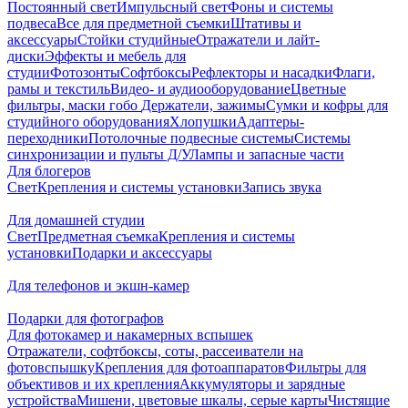
Постоянный свет
Импульсный свет
Фоны и системы
подвеса
Все для предметной съемки
Штативы и
аксессуары
Стойки студийные
Отражатели и лайт-
диски
Эффекты и мебель для
студии
Фотозонты
Софтбоксы
Рефлекторы и насадки
Флаги,
рамы и текстиль
Видео- и аудиооборудование
Цветные
фильтры, маски гобо
Держатели, зажимы
Сумки и кофры для
студийного оборудования
Хлопушки
Адаптеры-
переходники
Потолочные подвесные системы
Системы
синхронизации и пульты Д/У
Лампы и запасные части
Для блогеров
Свет
Крепления и системы установки
Запись звука
Для домашней студии
Свет
Предметная съемка
Крепления и системы
установки
Подарки и аксессуары
Для телефонов и экшн-камер
Подарки для фотографов
Для фотокамер и накамерных вспышек
Отражатели, софтбоксы, соты, рассеиватели на
фотовспышку
Крепления для фотоаппаратов
Фильтры для
объективов и их крепления
Аккумуляторы и зарядные
устройства
Мишени, цветовые шкалы, серые карты
Чистящие