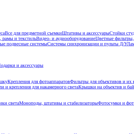
еса
Все для предметной съемки
Штативы и аксессуары
Стойки сту
, рамы и текстиль
Видео- и аудиооборудование
Цветные фильтры,
ые подвесные системы
Системы синхронизации и пульты Д/У
Лам
одарки и аксессуары
ышку
Крепления для фотоаппаратов
Фильтры для объективов и их 
и и крепления для накамерного света
Крышки на объектив и ба
ики света
Моноподы, штативы и стабилизаторы
Фотосумки и фо