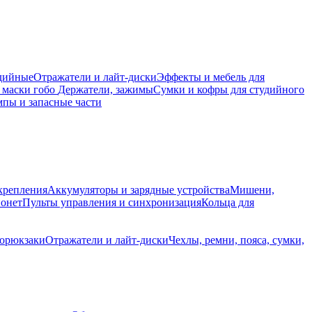
дийные
Отражатели и лайт-диски
Эффекты и мебель для
 маски гобо
Держатели, зажимы
Сумки и кофры для студийного
пы и запасные части
крепления
Аккумуляторы и зарядные устройства
Мишени,
йонет
Пульты управления и синхронизация
Кольца для
торюкзаки
Отражатели и лайт-диски
Чехлы, ремни, пояса, сумки,