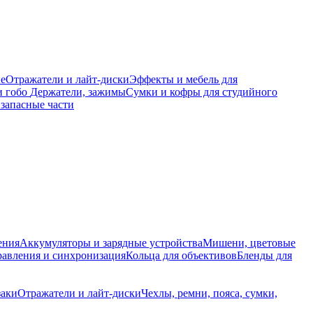
е
Отражатели и лайт-диски
Эффекты и мебель для
и гобо
Держатели, зажимы
Сумки и кофры для студийного
запасные части
ения
Аккумуляторы и зарядные устройства
Мишени, цветовые
равления и синхронизация
Кольца для объективов
Бленды для
заки
Отражатели и лайт-диски
Чехлы, ремни, пояса, сумки,