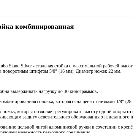
тойка комбинированная
o Stand Silver - стальная стойка
с максимальной рабочей высот
) и поворотным штифтом 5/8" (16 мм).
Диаметр ножек 22 мм.
обна выдерживать нагрузку до 30 килограммов.
бинированная головка, которая оснащена с гнездами 1/8" (28 м
ожку, которая позволяет регулировать высоту одной опоры отн
ивающим защиту осветительного оборудования от внезапного п
ьзованию цельной литой алюминиевой ручки в сочетании с креп
тирующей надёжность резьбового соединения.