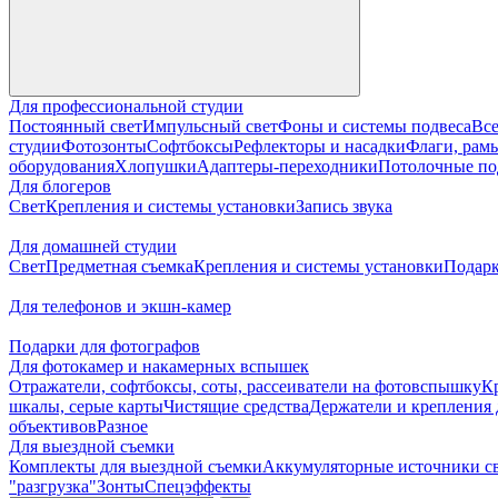
Для профессиональной студии
Постоянный свет
Импульсный свет
Фоны и системы подвеса
Все
студии
Фотозонты
Софтбоксы
Рефлекторы и насадки
Флаги, рамы
оборудования
Хлопушки
Адаптеры-переходники
Потолочные по
Для блогеров
Свет
Крепления и системы установки
Запись звука
Для домашней студии
Свет
Предметная съемка
Крепления и системы установки
Подарк
Для телефонов и экшн-камер
Подарки для фотографов
Для фотокамер и накамерных вспышек
Отражатели, софтбоксы, соты, рассеиватели на фотовспышку
К
шкалы, серые карты
Чистящие средства
Держатели и крепления 
объективов
Разное
Для выездной съемки
Комплекты для выездной съемки
Аккумуляторные источники с
"разгрузка"
Зонты
Спецэффекты