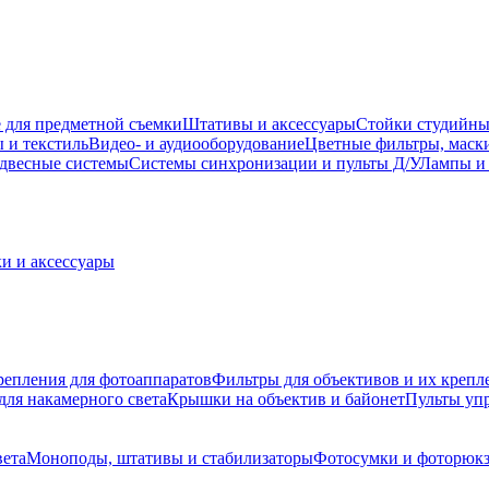
 для предметной съемки
Штативы и аксессуары
Стойки студийны
 и текстиль
Видео- и аудиооборудование
Цветные фильтры, маск
двесные системы
Системы синхронизации и пульты Д/У
Лампы и 
и и аксессуары
репления для фотоаппаратов
Фильтры для объективов и их крепл
для накамерного света
Крышки на объектив и байонет
Пульты уп
вета
Моноподы, штативы и стабилизаторы
Фотосумки и фоторюк