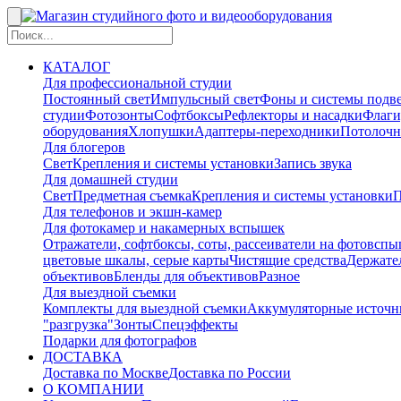
КАТАЛОГ
Для профессиональной студии
Постоянный свет
Импульсный свет
Фоны и системы подв
студии
Фотозонты
Софтбоксы
Рефлекторы и насадки
Флаги
оборудования
Хлопушки
Адаптеры-переходники
Потолочн
Для блогеров
Свет
Крепления и системы установки
Запись звука
Для домашней студии
Свет
Предметная съемка
Крепления и системы установки
П
Для телефонов и экшн-камер
Для фотокамер и накамерных вспышек
Отражатели, софтбоксы, соты, рассеиватели на фотовсп
цветовые шкалы, серые карты
Чистящие средства
Держател
объективов
Бленды для объективов
Разное
Для выездной съемки
Комплекты для выездной съемки
Аккумуляторные источн
"разгрузка"
Зонты
Спецэффекты
Подарки для фотографов
ДОСТАВКА
Доставка по Москве
Доставка по России
О КОМПАНИИ