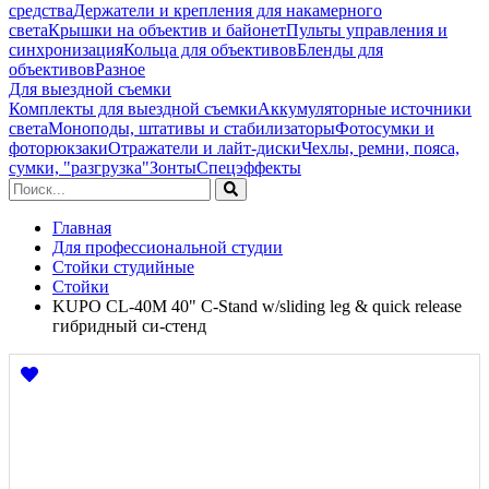
средства
Держатели и крепления для накамерного
света
Крышки на объектив и байонет
Пульты управления и
синхронизация
Кольца для объективов
Бленды для
объективов
Разное
Для выездной съемки
Комплекты для выездной съемки
Аккумуляторные источники
света
Моноподы, штативы и стабилизаторы
Фотосумки и
фоторюкзаки
Отражатели и лайт-диски
Чехлы, ремни, пояса,
сумки, "разгрузка"
Зонты
Спецэффекты
Главная
Для профессиональной студии
Стойки студийные
Стойки
KUPO CL-40M 40" C-Stand w/sliding leg & quick release
гибридный си-стенд