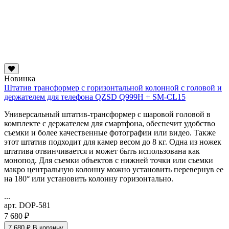
Новинка
Штатив трансформер с горизонтальной колонной с головой и
держателем для телефона QZSD Q999H + SM-CL15
Универсальный штатив-трансформер с шаровой головой в
комплекте с держателем для смартфона, обеспечит удобство
съемки и более качественные фотографии или видео. Также
этот штатив подходит для камер весом до 8 кг. Одна из ножек
штатива отвинчивается и может быть использована как
монопод. Для съемки объектов с нижней точки или съемки
макро
центральную колонну можно установить перевернув ее
на 180° или установить колонну горизонтально.
...
арт. DOP-581
7 680 ₽
7 680 ₽
В корзину