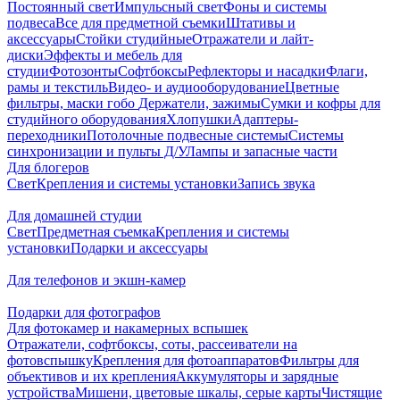
Постоянный свет
Импульсный свет
Фоны и системы
подвеса
Все для предметной съемки
Штативы и
аксессуары
Стойки студийные
Отражатели и лайт-
диски
Эффекты и мебель для
студии
Фотозонты
Софтбоксы
Рефлекторы и насадки
Флаги,
рамы и текстиль
Видео- и аудиооборудование
Цветные
фильтры, маски гобо
Держатели, зажимы
Сумки и кофры для
студийного оборудования
Хлопушки
Адаптеры-
переходники
Потолочные подвесные системы
Системы
синхронизации и пульты Д/У
Лампы и запасные части
Для блогеров
Свет
Крепления и системы установки
Запись звука
Для домашней студии
Свет
Предметная съемка
Крепления и системы
установки
Подарки и аксессуары
Для телефонов и экшн-камер
Подарки для фотографов
Для фотокамер и накамерных вспышек
Отражатели, софтбоксы, соты, рассеиватели на
фотовспышку
Крепления для фотоаппаратов
Фильтры для
объективов и их крепления
Аккумуляторы и зарядные
устройства
Мишени, цветовые шкалы, серые карты
Чистящие