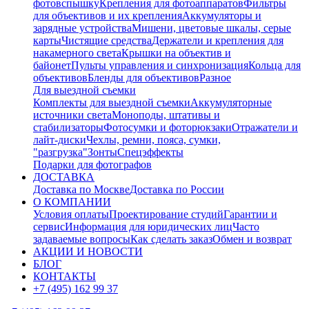
фотовспышку
Крепления для фотоаппаратов
Фильтры
для объективов и их крепления
Аккумуляторы и
зарядные устройства
Мишени, цветовые шкалы, серые
карты
Чистящие средства
Держатели и крепления для
накамерного света
Крышки на объектив и
байонет
Пульты управления и синхронизация
Кольца для
объективов
Бленды для объективов
Разное
Для выездной съемки
Комплекты для выездной съемки
Аккумуляторные
источники света
Моноподы, штативы и
стабилизаторы
Фотосумки и фоторюкзаки
Отражатели и
лайт-диски
Чехлы, ремни, пояса, сумки,
"разгрузка"
Зонты
Спецэффекты
Подарки для фотографов
ДОСТАВКА
Доставка по Москве
Доставка по России
О КОМПАНИИ
Условия оплаты
Проектирование студий
Гарантии и
сервис
Информация для юридических лиц
Часто
задаваемые вопросы
Как сделать заказ
Обмен и возврат
АКЦИИ И НОВОСТИ
БЛОГ
КОНТАКТЫ
+7 (495) 162 99 37