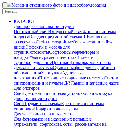
КАТАЛОГ
Для профессиональной студии
Постоянный свет
Импульсный свет
Фоны и системы
подвеса
Все для предметной съемки
Штативы и
аксессуары
Стойки студийные
Отражатели и лайт-
диски
Эффекты и мебель для
студии
Фотозонты
Софтбоксы
Рефлекторы и
насадки
Флаги, рамы и текстиль
Видео- и
аудиооборудование
Цветные фильтры, маски гобо
Держатели, зажимы
Сумки и кофры для студийного
оборудования
Хлопушки
Адаптеры-
переходники
Потолочные подвесные системы
Системы
синхронизации и пульты Д/У
Лампы и запасные части
Для блогеров
Свет
Крепления и системы установки
Запись звука
Для домашней студии
Свет
Предметная съемка
Крепления и системы
установки
Подарки и аксессуары
Для телефонов и экшн-камер
Для фотокамер и накамерных вспышек
Отражатели, софтбоксы, соты, рассеиватели на