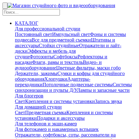
КАТАЛОГ
Для профессиональной студии
Постоянный свет
Импульсный свет
Фоны и системы
подвеса
Все для предметной съемки
Штативы и
аксессуары
Стойки студийные
Отражатели и лайт-
диски
Эффекты и мебель для
студии
Фотозонты
Софтбоксы
Рефлекторы и
насадки
Флаги, рамы и текстиль
Видео- и
аудиооборудование
Цветные фильтры, маски гобо
Держатели, зажимы
Сумки и кофры для студийного
оборудования
Хлопушки
Адаптеры-
переходники
Потолочные подвесные системы
Системы
синхронизации и пульты Д/У
Лампы и запасные части
Для блогеров
Свет
Крепления и системы установки
Запись звука
Для домашней студии
Свет
Предметная съемка
Крепления и системы
установки
Подарки и аксессуары
Для телефонов и экшн-камер
Для фотокамер и накамерных вспышек
Отражатели, софтбоксы, соты, рассеиватели на