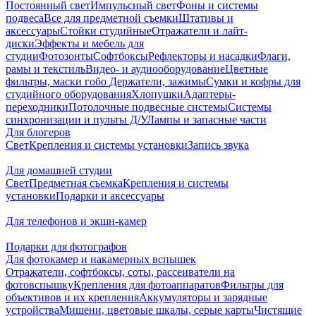
Постоянный свет
Импульсный свет
Фоны и системы
подвеса
Все для предметной съемки
Штативы и
аксессуары
Стойки студийные
Отражатели и лайт-
диски
Эффекты и мебель для
студии
Фотозонты
Софтбоксы
Рефлекторы и насадки
Флаги,
рамы и текстиль
Видео- и аудиооборудование
Цветные
фильтры, маски гобо
Держатели, зажимы
Сумки и кофры для
студийного оборудования
Хлопушки
Адаптеры-
переходники
Потолочные подвесные системы
Системы
синхронизации и пульты Д/У
Лампы и запасные части
Для блогеров
Свет
Крепления и системы установки
Запись звука
Для домашней студии
Свет
Предметная съемка
Крепления и системы
установки
Подарки и аксессуары
Для телефонов и экшн-камер
Подарки для фотографов
Для фотокамер и накамерных вспышек
Отражатели, софтбоксы, соты, рассеиватели на
фотовспышку
Крепления для фотоаппаратов
Фильтры для
объективов и их крепления
Аккумуляторы и зарядные
устройства
Мишени, цветовые шкалы, серые карты
Чистящие