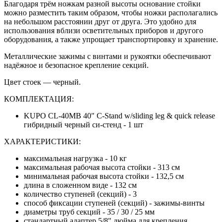
Благодаря трём ножкам разной высоты основание стойки
можно разместить таким образом, чтобы ножки располагались
на небольшом расстоянии друг от друга. Это удобно для
использования вблизи осветительных приборов и другого
оборудования, а также упрощает транспортировку и хранение.
Металлические зажимы с винтами и рукоятки обеспечивают
надёжное и безопасное крепление секций.
Цвет стоек — черный.
КОМПЛЕКТАЦИЯ:
KUPO CL-40MB 40" C-Stand w/sliding leg & quick release
гибридный черный си-стенд - 1 шт
ХАРАКТЕРИСТИКИ:
максимальная нагрузка - 10 кг
максимальная рабочая высота стойки - 313 см
минимальная рабочая высота стойки - 132,5 см
длина в сложенном виде - 132 см
количество ступеней (секций) - 3
способ фиксации ступеней (секций) - зажимы-винты
диаметры труб секций - 35 / 30 / 25 мм
стандартный адаптер 5/8" дюйма для крепления