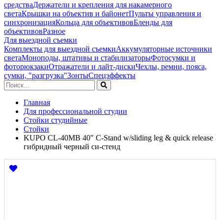
средства
Держатели и крепления для накамерного
света
Крышки на объектив и байонет
Пульты управления и
синхронизация
Кольца для объективов
Бленды для
объективов
Разное
Для выездной съемки
Комплекты для выездной съемки
Аккумуляторные источники
света
Моноподы, штативы и стабилизаторы
Фотосумки и
фоторюкзаки
Отражатели и лайт-диски
Чехлы, ремни, пояса,
сумки, "разгрузка"
Зонты
Спецэффекты
Главная
Для профессиональной студии
Стойки студийные
Стойки
KUPO CL-40MB 40" C-Stand w/sliding leg & quick release
гибридный черный си-стенд