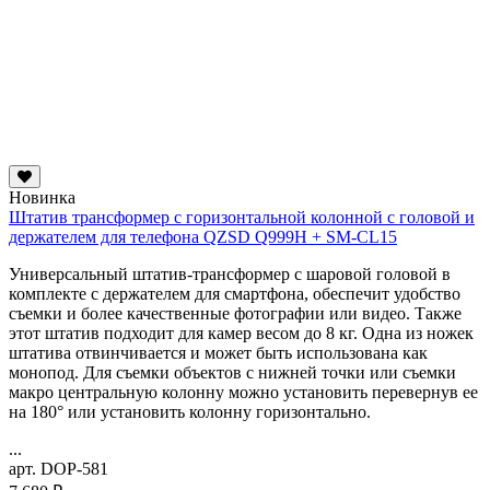
Новинка
Штатив трансформер с горизонтальной колонной с головой и
держателем для телефона QZSD Q999H + SM-CL15
Универсальный штатив-трансформер с шаровой головой в
комплекте с держателем для смартфона, обеспечит удобство
съемки и более качественные фотографии или видео. Также
этот штатив подходит для камер весом до 8 кг. Одна из ножек
штатива отвинчивается и может быть использована как
монопод. Для съемки объектов с нижней точки или съемки
макро
центральную колонну можно установить перевернув ее
на 180° или установить колонну горизонтально.
...
арт. DOP-581