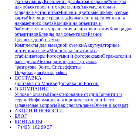
фотовспышку
Крепления для фотоаппаратов
Фильтры
для объективов и их крепления
Аккумуляторы и
зарядные устройства
Мишени, цветовые шкалы, серые
карты
Чистящие средства
Держатели и крепления для
накамерного света
Крышки на объектив и
байонет
Пульты управления и синхронизация
Кольца для
объективов
Бленды для объективов
Разное
Для выездной съемки
Комплекты для выездной съемки
Аккумуляторные
источники света
Моноподы, штативы и
стабилизаторы
Фотосумки и фоторюкзаки
Отражатели и
лайт-диски
Чехлы, ремни, пояса, сумки,
"разгрузка"
Зонты
Спецэффекты
Подарки для фотографов
ДОСТАВКА
Доставка по Москве
Доставка по России
О КОМПАНИИ
Условия оплаты
Проектирование студий
Гарантии и
сервис
Информация для юридических лиц
Часто
задаваемые вопросы
Как сделать заказ
Обмен и возврат
АКЦИИ И НОВОСТИ
БЛОГ
КОНТАКТЫ
+7 (495) 162 99 37