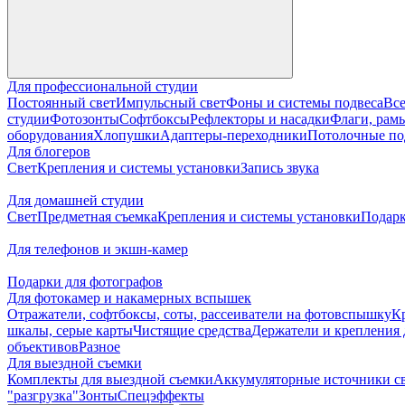
Для профессиональной студии
Постоянный свет
Импульсный свет
Фоны и системы подвеса
Все
студии
Фотозонты
Софтбоксы
Рефлекторы и насадки
Флаги, рамы
оборудования
Хлопушки
Адаптеры-переходники
Потолочные по
Для блогеров
Свет
Крепления и системы установки
Запись звука
Для домашней студии
Свет
Предметная съемка
Крепления и системы установки
Подарк
Для телефонов и экшн-камер
Подарки для фотографов
Для фотокамер и накамерных вспышек
Отражатели, софтбоксы, соты, рассеиватели на фотовспышку
К
шкалы, серые карты
Чистящие средства
Держатели и крепления 
объективов
Разное
Для выездной съемки
Комплекты для выездной съемки
Аккумуляторные источники с
"разгрузка"
Зонты
Спецэффекты