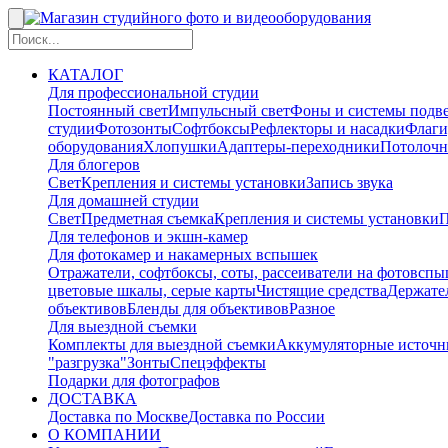
КАТАЛОГ
Для профессиональной студии
Постоянный свет
Импульсный свет
Фоны и системы подв
студии
Фотозонты
Софтбоксы
Рефлекторы и насадки
Флаги
оборудования
Хлопушки
Адаптеры-переходники
Потолочн
Для блогеров
Свет
Крепления и системы установки
Запись звука
Для домашней студии
Свет
Предметная съемка
Крепления и системы установки
П
Для телефонов и экшн-камер
Для фотокамер и накамерных вспышек
Отражатели, софтбоксы, соты, рассеиватели на фотовсп
цветовые шкалы, серые карты
Чистящие средства
Держател
объективов
Бленды для объективов
Разное
Для выездной съемки
Комплекты для выездной съемки
Аккумуляторные источн
"разгрузка"
Зонты
Спецэффекты
Подарки для фотографов
ДОСТАВКА
Доставка по Москве
Доставка по России
О КОМПАНИИ