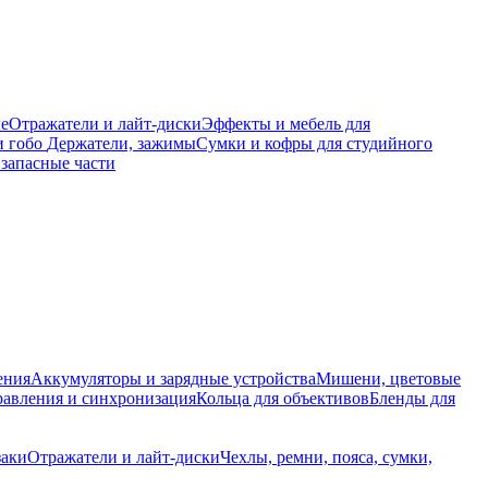
е
Отражатели и лайт-диски
Эффекты и мебель для
и гобо
Держатели, зажимы
Сумки и кофры для студийного
запасные части
ения
Аккумуляторы и зарядные устройства
Мишени, цветовые
равления и синхронизация
Кольца для объективов
Бленды для
заки
Отражатели и лайт-диски
Чехлы, ремни, пояса, сумки,