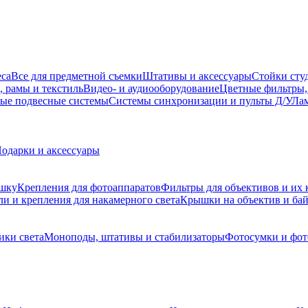
еса
Все для предметной съемки
Штативы и аксессуары
Стойки сту
, рамы и текстиль
Видео- и аудиооборудование
Цветные фильтры,
ые подвесные системы
Системы синхронизации и пульты Д/У
Лам
одарки и аксессуары
ышку
Крепления для фотоаппаратов
Фильтры для объективов и их 
и и крепления для накамерного света
Крышки на объектив и ба
ики света
Моноподы, штативы и стабилизаторы
Фотосумки и фо