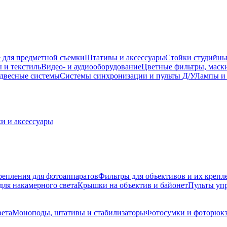
 для предметной съемки
Штативы и аксессуары
Стойки студийны
 и текстиль
Видео- и аудиооборудование
Цветные фильтры, маск
двесные системы
Системы синхронизации и пульты Д/У
Лампы и 
и и аксессуары
репления для фотоаппаратов
Фильтры для объективов и их крепл
для накамерного света
Крышки на объектив и байонет
Пульты уп
вета
Моноподы, штативы и стабилизаторы
Фотосумки и фоторюк