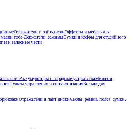
дийные
Отражатели и лайт-диски
Эффекты и мебель для
 маски гобо
Держатели, зажимы
Сумки и кофры для студийного
пы и запасные части
крепления
Аккумуляторы и зарядные устройства
Мишени,
йонет
Пульты управления и синхронизация
Кольца для
торюкзаки
Отражатели и лайт-диски
Чехлы, ремни, пояса, сумки,