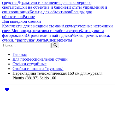
средства
Держатели и крепления для накамерного
света
Крышки на объектив и байонет
Пульты управления и
синхронизация
Кольца для объективов
Бленды для
объективов
Разное
Для выездной съемки
Комплекты для выездной съемки
Аккумуляторные источники
света
Моноподы, штативы и стабилизаторы
Фотосумки и
фоторюкзаки
Отражатели и лайт-диски
Чехлы, ремни, пояса,
сумки, "разгрузка"
Зонты
Спецэффекты
Главная
Для профессиональной студии
Стойки студийные
Стойки и штанги "журавль"
Перекладина телескопическая 160 см для журавля
Phottix (88197) Saldo 160