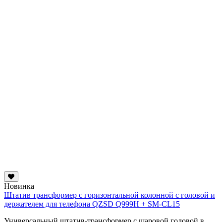
Новинка
Штатив трансформер с горизонтальной колонной с головой и
держателем для телефона QZSD Q999H + SM-CL15
Универсальный штатив-трансформер с шаровой головой в