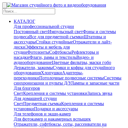
КАТАЛОГ
Для профессиональной студии
Постоянный свет
Импульсный свет
Фоны и системы
подвеса
Все для предметной съемки
Штативы и
аксессуары
Стойки студийные
Отражатели и лайт-
диски
Эффекты и мебель для
студии
Фотозонты
Софтбоксы
Рефлекторы и
насадки
Флаги, рамы и текстиль
Видео- и
аудиооборудование
Цветные фильтры, маски гобо
Держатели, зажимы
Сумки и кофры для студийного
оборудования
Хлопушки
Адаптеры-
переходники
Потолочные подвесные системы
Системы
синхронизации и пульты Д/У
Лампы и запасные части
Для блогеров
Свет
Крепления и системы установки
Запись звука
Для домашней студии
Свет
Предметная съемка
Крепления и системы
установки
Подарки и аксессуары
Для телефонов и экшн-камер
Для фотокамер и накамерных вспышек
Отражатели, софтбоксы, соты, рассеиватели на