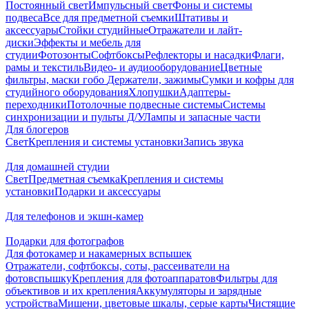
Постоянный свет
Импульсный свет
Фоны и системы
подвеса
Все для предметной съемки
Штативы и
аксессуары
Стойки студийные
Отражатели и лайт-
диски
Эффекты и мебель для
студии
Фотозонты
Софтбоксы
Рефлекторы и насадки
Флаги,
рамы и текстиль
Видео- и аудиооборудование
Цветные
фильтры, маски гобо
Держатели, зажимы
Сумки и кофры для
студийного оборудования
Хлопушки
Адаптеры-
переходники
Потолочные подвесные системы
Системы
синхронизации и пульты Д/У
Лампы и запасные части
Для блогеров
Свет
Крепления и системы установки
Запись звука
Для домашней студии
Свет
Предметная съемка
Крепления и системы
установки
Подарки и аксессуары
Для телефонов и экшн-камер
Подарки для фотографов
Для фотокамер и накамерных вспышек
Отражатели, софтбоксы, соты, рассеиватели на
фотовспышку
Крепления для фотоаппаратов
Фильтры для
объективов и их крепления
Аккумуляторы и зарядные
устройства
Мишени, цветовые шкалы, серые карты
Чистящие