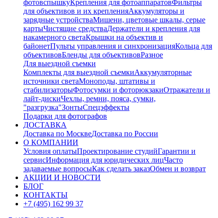
фотовспышку
Крепления для фотоаппаратов
Фильтры
для объективов и их крепления
Аккумуляторы и
зарядные устройства
Мишени, цветовые шкалы, серые
карты
Чистящие средства
Держатели и крепления для
накамерного света
Крышки на объектив и
байонет
Пульты управления и синхронизация
Кольца для
объективов
Бленды для объективов
Разное
Для выездной съемки
Комплекты для выездной съемки
Аккумуляторные
источники света
Моноподы, штативы и
стабилизаторы
Фотосумки и фоторюкзаки
Отражатели и
лайт-диски
Чехлы, ремни, пояса, сумки,
"разгрузка"
Зонты
Спецэффекты
Подарки для фотографов
ДОСТАВКА
Доставка по Москве
Доставка по России
О КОМПАНИИ
Условия оплаты
Проектирование студий
Гарантии и
сервис
Информация для юридических лиц
Часто
задаваемые вопросы
Как сделать заказ
Обмен и возврат
АКЦИИ И НОВОСТИ
БЛОГ
КОНТАКТЫ
+7 (495) 162 99 37