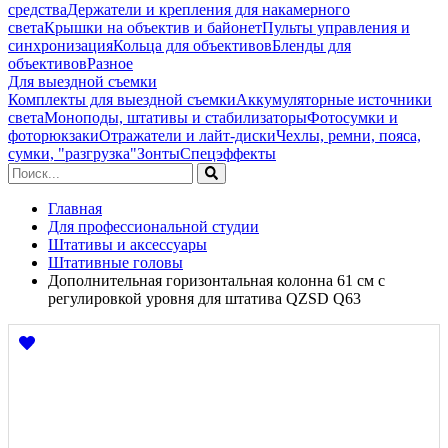
средства
Держатели и крепления для накамерного
света
Крышки на объектив и байонет
Пульты управления и
синхронизация
Кольца для объективов
Бленды для
объективов
Разное
Для выездной съемки
Комплекты для выездной съемки
Аккумуляторные источники
света
Моноподы, штативы и стабилизаторы
Фотосумки и
фоторюкзаки
Отражатели и лайт-диски
Чехлы, ремни, пояса,
сумки, "разгрузка"
Зонты
Спецэффекты
Главная
Для профессиональной студии
Штативы и аксессуары
Штативные головы
Дополнительная горизонтальная колонна 61 см с
регулировкой уровня для штатива QZSD Q63