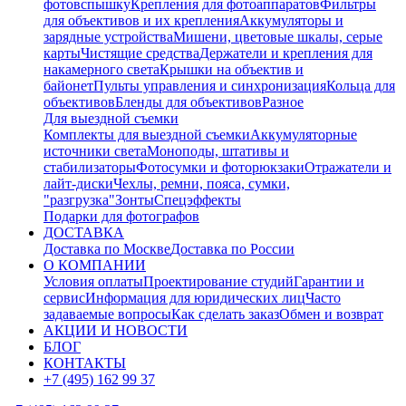
фотовспышку
Крепления для фотоаппаратов
Фильтры
для объективов и их крепления
Аккумуляторы и
зарядные устройства
Мишени, цветовые шкалы, серые
карты
Чистящие средства
Держатели и крепления для
накамерного света
Крышки на объектив и
байонет
Пульты управления и синхронизация
Кольца для
объективов
Бленды для объективов
Разное
Для выездной съемки
Комплекты для выездной съемки
Аккумуляторные
источники света
Моноподы, штативы и
стабилизаторы
Фотосумки и фоторюкзаки
Отражатели и
лайт-диски
Чехлы, ремни, пояса, сумки,
"разгрузка"
Зонты
Спецэффекты
Подарки для фотографов
ДОСТАВКА
Доставка по Москве
Доставка по России
О КОМПАНИИ
Условия оплаты
Проектирование студий
Гарантии и
сервис
Информация для юридических лиц
Часто
задаваемые вопросы
Как сделать заказ
Обмен и возврат
АКЦИИ И НОВОСТИ
БЛОГ
КОНТАКТЫ
+7 (495) 162 99 37