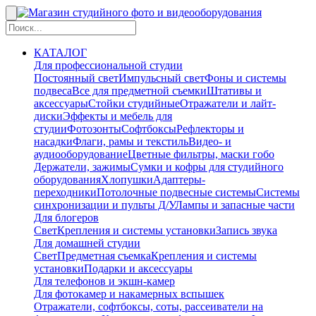
КАТАЛОГ
Для профессиональной студии
Постоянный свет
Импульсный свет
Фоны и системы
подвеса
Все для предметной съемки
Штативы и
аксессуары
Стойки студийные
Отражатели и лайт-
диски
Эффекты и мебель для
студии
Фотозонты
Софтбоксы
Рефлекторы и
насадки
Флаги, рамы и текстиль
Видео- и
аудиооборудование
Цветные фильтры, маски гобо
Держатели, зажимы
Сумки и кофры для студийного
оборудования
Хлопушки
Адаптеры-
переходники
Потолочные подвесные системы
Системы
синхронизации и пульты Д/У
Лампы и запасные части
Для блогеров
Свет
Крепления и системы установки
Запись звука
Для домашней студии
Свет
Предметная съемка
Крепления и системы
установки
Подарки и аксессуары
Для телефонов и экшн-камер
Для фотокамер и накамерных вспышек
Отражатели, софтбоксы, соты, рассеиватели на