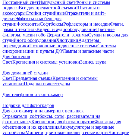
Постоянный свет
Импульсный свет
Фоны и системы
подвеса
Все для предметной съемки
Штативы и
аксессуары
Стойки студийные
Отражатели и лайт-
диски
Эффекты и мебель для
студии
Фотозонты
Софтбоксы
Рефлекторы и насадки
Флаги,
рамы и текстиль
Видео- и аудиооборудование
Цветные
фильтры, маски гобо
Держатели, зажимы
Сумки и кофры для
студийного оборудования
Хлопушки
Адаптеры-
переходники
Потолочные подвесные системы
Системы
синхронизации и пульты Д/У
Лампы и запасные части
Для блогеров
Свет
Крепления и системы установки
Запись звука
Для домашней студии
Свет
Предметная съемка
Крепления и системы
установки
Подарки и аксессуары
Для телефонов и экшн-камер
Подарки для фотографов
Для фотокамер и накамерных вспышек
Отражатели, софтбоксы, соты, рассеиватели на
фотовспышку
Крепления для фотоаппаратов
Фильтры для
объективов и их крепления
Аккумуляторы и зарядные
устройства
Мишени, цветовые шкалы, серые карты
Чистящие