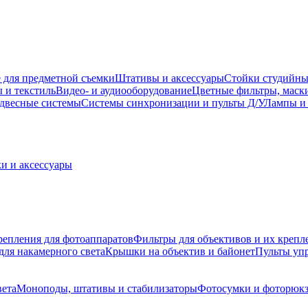
 для предметной съемки
Штативы и аксессуары
Стойки студийны
 и текстиль
Видео- и аудиооборудование
Цветные фильтры, маск
двесные системы
Системы синхронизации и пульты Д/У
Лампы и 
и и аксессуары
репления для фотоаппаратов
Фильтры для объективов и их крепл
для накамерного света
Крышки на объектив и байонет
Пульты уп
вета
Моноподы, штативы и стабилизаторы
Фотосумки и фоторюк