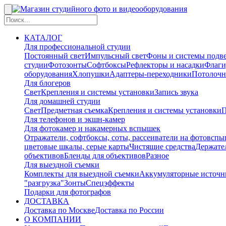
КАТАЛОГ
Для профессиональной студии
Постоянный свет
Импульсный свет
Фоны и системы подв
студии
Фотозонты
Софтбоксы
Рефлекторы и насадки
Флаги
оборудования
Хлопушки
Адаптеры-переходники
Потолочн
Для блогеров
Свет
Крепления и системы установки
Запись звука
Для домашней студии
Свет
Предметная съемка
Крепления и системы установки
П
Для телефонов и экшн-камер
Для фотокамер и накамерных вспышек
Отражатели, софтбоксы, соты, рассеиватели на фотовсп
цветовые шкалы, серые карты
Чистящие средства
Держател
объективов
Бленды для объективов
Разное
Для выездной съемки
Комплекты для выездной съемки
Аккумуляторные источн
"разгрузка"
Зонты
Спецэффекты
Подарки для фотографов
ДОСТАВКА
Доставка по Москве
Доставка по России
О КОМПАНИИ