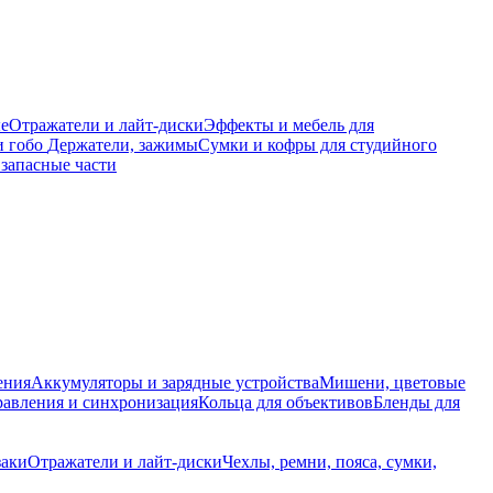
е
Отражатели и лайт-диски
Эффекты и мебель для
и гобо
Держатели, зажимы
Сумки и кофры для студийного
запасные части
ения
Аккумуляторы и зарядные устройства
Мишени, цветовые
равления и синхронизация
Кольца для объективов
Бленды для
заки
Отражатели и лайт-диски
Чехлы, ремни, пояса, сумки,