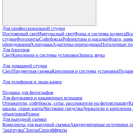
Для профессиональной студии
Постоянный свет
Импульсный свет
Фоны и системы подвеса
Все
студии
Фотозонты
Софтбоксы
Рефлекторы и насадки
Флаги, рамы
оборудования
Хлопушки
Адаптеры-переходники
Потолочные по
Для блогеров
Свет
Крепления и системы установки
Запись звука
Для домашней студии
Свет
Предметная съемка
Крепления и системы установки
Подарк
Для телефонов и экшн-камер
Подарки для фотографов
Для фотокамер и накамерных вспышек
Отражатели, софтбоксы, соты, рассеиватели на фотовспышку
К
шкалы, серые карты
Чистящие средства
Держатели и крепления 
объективов
Разное
Для выездной съемки
Комплекты для выездной съемки
Аккумуляторные источники с
"разгрузка"
Зонты
Спецэффекты