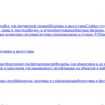
еса
Все для предметной съемки
Штативы и аксессуары
Стойки сту
, рамы и текстиль
Видео- и аудиооборудование
Цветные фильтры,
ые подвесные системы
Системы синхронизации и пульты Д/У
Лам
одарки и аксессуары
ышку
Крепления для фотоаппаратов
Фильтры для объективов и их 
и и крепления для накамерного света
Крышки на объектив и ба
ики света
Моноподы, штативы и стабилизаторы
Фотосумки и фо