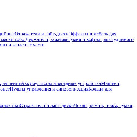
дийные
Отражатели и лайт-диски
Эффекты и мебель для
 маски гобо
Держатели, зажимы
Сумки и кофры для студийного
пы и запасные части
крепления
Аккумуляторы и зарядные устройства
Мишени,
йонет
Пульты управления и синхронизация
Кольца для
торюкзаки
Отражатели и лайт-диски
Чехлы, ремни, пояса, сумки,