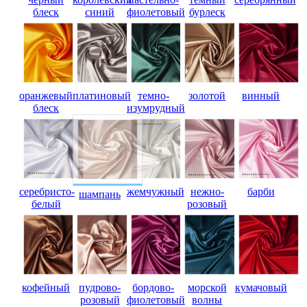
блеск
синий
фиолетовый
бурлеск
оранжевый
платиновый
темно-
золотой
винный
блеск
изумрудный
серебристо-
жемчужный
нежно-
барби
шампань
белый
розовый
кофейный
пудрово-
бордово-
морской
кумачовый
розовый
фиолетовый
волны