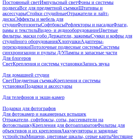
Постоянный свет
Импульсный свет
Фоны и системы
подвеса
Все для предметной съемки
Штативы и
аксессуары
Стойки студийные
Отражатели и лайт-
диски
Эффекты и мебель для
студии
Фотозонты
Софтбоксы
Рефлекторы и насадки
Флаги,
рамы и текстиль
Видео- и аудиооборудование
Цветные
фильтры, маски гобо
Держатели, зажимы
Сумки и кофры для
студийного оборудования
Хлопушки
Адаптеры-
переходники
Потолочные подвесные системы
Системы
синхронизации и пульты Д/У
Лампы и запасные части
Для блогеров
Свет
Крепления и системы установки
Запись звука
Для домашней студии
Свет
Предметная съемка
Крепления и системы
установки
Подарки и аксессуары
Для телефонов и экшн-камер
Подарки для фотографов
Для фотокамер и накамерных вспышек
Отражатели, софтбоксы, соты, рассеиватели на
фотовспышку
Крепления для фотоаппаратов
Фильтры для
объективов и их крепления
Аккумуляторы и зарядные
устройства
Мишени, цветовые шкалы, серые карты
Чистящие