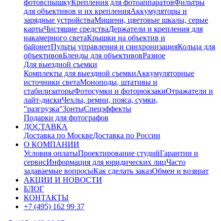
фотовспышку
Крепления для фотоаппаратов
Фильтры
для объективов и их крепления
Аккумуляторы и
зарядные устройства
Мишени, цветовые шкалы, серые
карты
Чистящие средства
Держатели и крепления для
накамерного света
Крышки на объектив и
байонет
Пульты управления и синхронизация
Кольца для
объективов
Бленды для объективов
Разное
Для выездной съемки
Комплекты для выездной съемки
Аккумуляторные
источники света
Моноподы, штативы и
стабилизаторы
Фотосумки и фоторюкзаки
Отражатели и
лайт-диски
Чехлы, ремни, пояса, сумки,
"разгрузка"
Зонты
Спецэффекты
Подарки для фотографов
ДОСТАВКА
Доставка по Москве
Доставка по России
О КОМПАНИИ
Условия оплаты
Проектирование студий
Гарантии и
сервис
Информация для юридических лиц
Часто
задаваемые вопросы
Как сделать заказ
Обмен и возврат
АКЦИИ И НОВОСТИ
БЛОГ
КОНТАКТЫ
+7 (495) 162 99 37