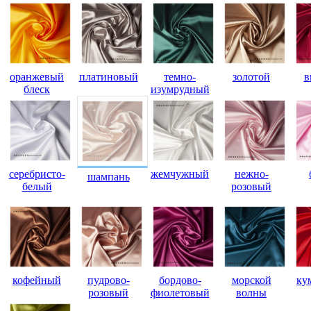
оранжевый
платиновый
темно-
золотой
в
блеск
изумрудный
серебристо-
жемчужный
нежно-
шампань
белый
розовый
кофейный
пудрово-
бордово-
морской
ку
розовый
фиолетовый
волны