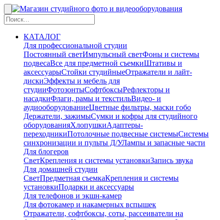
КАТАЛОГ
Для профессиональной студии
Постоянный свет
Импульсный свет
Фоны и системы
подвеса
Все для предметной съемки
Штативы и
аксессуары
Стойки студийные
Отражатели и лайт-
диски
Эффекты и мебель для
студии
Фотозонты
Софтбоксы
Рефлекторы и
насадки
Флаги, рамы и текстиль
Видео- и
аудиооборудование
Цветные фильтры, маски гобо
Держатели, зажимы
Сумки и кофры для студийного
оборудования
Хлопушки
Адаптеры-
переходники
Потолочные подвесные системы
Системы
синхронизации и пульты Д/У
Лампы и запасные части
Для блогеров
Свет
Крепления и системы установки
Запись звука
Для домашней студии
Свет
Предметная съемка
Крепления и системы
установки
Подарки и аксессуары
Для телефонов и экшн-камер
Для фотокамер и накамерных вспышек
Отражатели, софтбоксы, соты, рассеиватели на