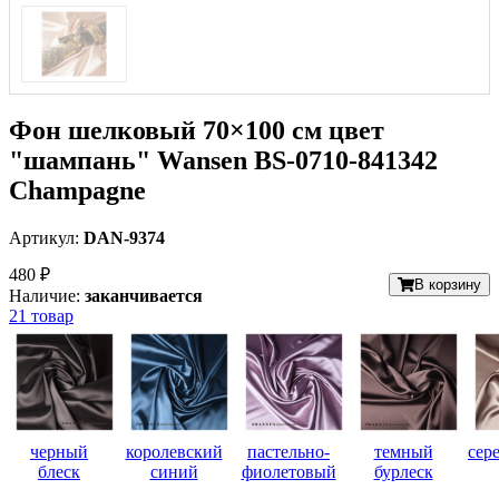
Фон шелковый 70×100 см цвет
"шампань" Wansen BS-0710-841342
Champagne
Артикул:
DAN-9374
480 ₽
В корзину
Наличие:
заканчивается
21 товар
черный
королевский
пастельно-
темный
сер
блеск
синий
фиолетовый
бурлеск