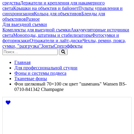
средства
Держатели и крепления для накамерного
света
Крышки на объектив и байонет
Пульты управления и
синхронизация
Кольца для объективов
Бленды для
объективов
Разное
Для выездной съемки
Комплекты для выездной съемки
Аккумуляторные источники
света
Моноподы, штативы и стабилизаторы
Фотосумки и
фоторюкзаки
Отражатели и лайт-диски
Чехлы, ремни, пояса,
сумки, "разгрузка"
Зонты
Спецэффекты
Главная
Для профессиональной студии
Фоны и системы подвеса
Тканевые фоны
Фон шелковый 70×100 см цвет "шампань" Wansen BS-
0710-841342 Champagne