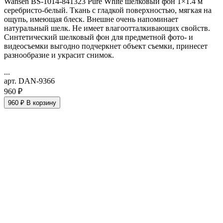
Wansen BS-1014-841323 Pure White шелковый фон 1×1.4 м
серебристо-белый. Ткань с гладкой поверхностью, мягкая на
ощупь, имеющая блеск. Внешне очень напоминает
натуральный шелк. Не имеет влагоотталкивающих свойств.
Синтетический шелковый фон для предметной фото- и
видеосъемки выгодно подчеркнет объект съемки, принесет
разнообразие и украсит снимок.
...
арт. DAN-9366
960 ₽
960 ₽
В корзину