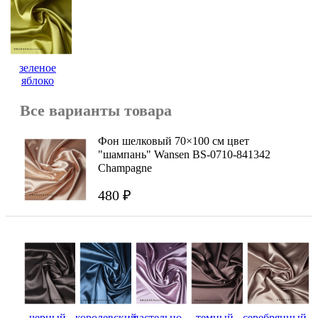
зеленое
яблоко
Все варианты товара
Фон шелковый 70×100 см цвет
"шампань" Wansen BS-0710-841342
Champagne
480 ₽
черный
королевский
пастельно-
темный
серебрянный