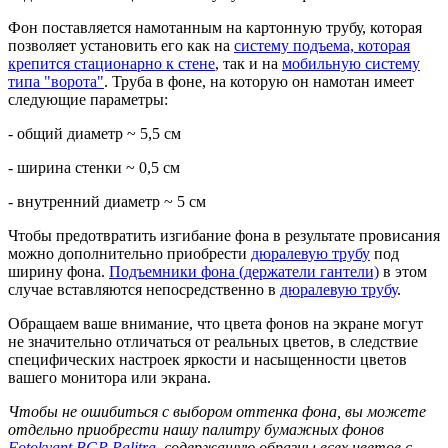
Фон поставляется намотанным на картонную трубу, которая
позволяет установить его как на
систему подъема, которая
крепится стационарно к стене
, так и на
мобильную систему
типа "ворота"
. Труба в фоне, на которую он намотан имеет
следующие параметры:
- общий диаметр ~ 5,5 см
- ширина стенки ~ 0,5 см
- внутренний диаметр ~ 5 см
Чтобы предотвратить изгибание фона в результате провисания
можно дополнительно приобрести
дюралевую трубу
под
ширину фона.
Подъемники фона (держатели гантели)
в этом
случае вставляются непосредственно в
дюралевую трубу
.
Обращаем ваше внимание, что цвета фонов на экране могут
не значительно отличаться от реальных цветов, в следствие
специфических настроек яркости и насыщенности цветов
вашего монитора или экрана.
Чтобы не ошибиться с выбором оттенка фона, вы можете
отдельно приобрести нашу палитру бумажных фонов
Fotokvant BGP Palitra
, содержащую образцы всех цветов с