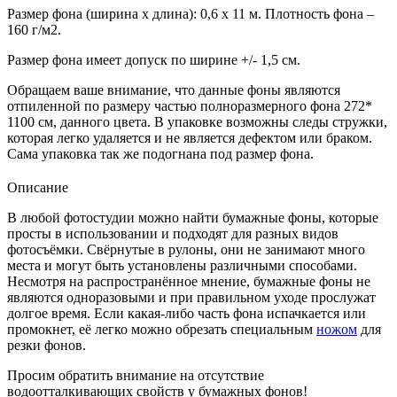
Размер фона (ширина х длина): 0,6 х 11 м. Плотность фона –
160 г/м2.
Размер фона имеет допуск по ширине +/- 1,5 см.
Обращаем ваше внимание, что данные фоны являются
отпиленной по размеру частью полноразмерного фона 272*
1100 см, данного цвета. В упаковке возможны следы стружки,
которая легко удаляется и не является дефектом или браком.
Сама упаковка так же подогнана под размер фона.
Описание
В любой фотостудии можно найти бумажные фоны, которые
просты в использовании и подходят для разных видов
фотосъёмки. Свёрнутые в рулоны, они не занимают много
места и могут быть установлены различными способами.
Несмотря на распространённое мнение, бумажные фоны не
являются одноразовыми и при правильном уходе прослужат
долгое время. Если какая-либо часть фона испачкается или
промокнет, её легко можно обрезать специальным
ножом
для
резки фонов.
Просим обратить внимание на отсутствие
водоотталкивающих свойств у бумажных фонов!