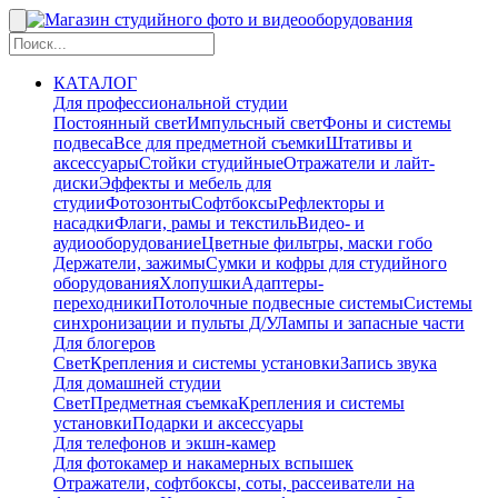
КАТАЛОГ
Для профессиональной студии
Постоянный свет
Импульсный свет
Фоны и системы
подвеса
Все для предметной съемки
Штативы и
аксессуары
Стойки студийные
Отражатели и лайт-
диски
Эффекты и мебель для
студии
Фотозонты
Софтбоксы
Рефлекторы и
насадки
Флаги, рамы и текстиль
Видео- и
аудиооборудование
Цветные фильтры, маски гобо
Держатели, зажимы
Сумки и кофры для студийного
оборудования
Хлопушки
Адаптеры-
переходники
Потолочные подвесные системы
Системы
синхронизации и пульты Д/У
Лампы и запасные части
Для блогеров
Свет
Крепления и системы установки
Запись звука
Для домашней студии
Свет
Предметная съемка
Крепления и системы
установки
Подарки и аксессуары
Для телефонов и экшн-камер
Для фотокамер и накамерных вспышек
Отражатели, софтбоксы, соты, рассеиватели на