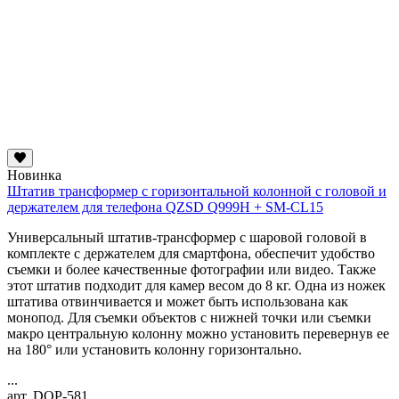
Новинка
Штатив трансформер с горизонтальной колонной с головой и
держателем для телефона QZSD Q999H + SM-CL15
Универсальный штатив-трансформер с шаровой головой в
комплекте с держателем для смартфона, обеспечит удобство
съемки и более качественные фотографии или видео. Также
этот штатив подходит для камер весом до 8 кг. Одна из ножек
штатива отвинчивается и может быть использована как
монопод. Для съемки объектов с нижней точки или съемки
макро
центральную колонну можно установить перевернув ее
на 180° или установить колонну горизонтально.
...
арт. DOP-581