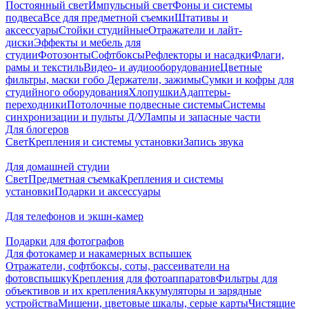
Постоянный свет
Импульсный свет
Фоны и системы
подвеса
Все для предметной съемки
Штативы и
аксессуары
Стойки студийные
Отражатели и лайт-
диски
Эффекты и мебель для
студии
Фотозонты
Софтбоксы
Рефлекторы и насадки
Флаги,
рамы и текстиль
Видео- и аудиооборудование
Цветные
фильтры, маски гобо
Держатели, зажимы
Сумки и кофры для
студийного оборудования
Хлопушки
Адаптеры-
переходники
Потолочные подвесные системы
Системы
синхронизации и пульты Д/У
Лампы и запасные части
Для блогеров
Свет
Крепления и системы установки
Запись звука
Для домашней студии
Свет
Предметная съемка
Крепления и системы
установки
Подарки и аксессуары
Для телефонов и экшн-камер
Подарки для фотографов
Для фотокамер и накамерных вспышек
Отражатели, софтбоксы, соты, рассеиватели на
фотовспышку
Крепления для фотоаппаратов
Фильтры для
объективов и их крепления
Аккумуляторы и зарядные
устройства
Мишени, цветовые шкалы, серые карты
Чистящие