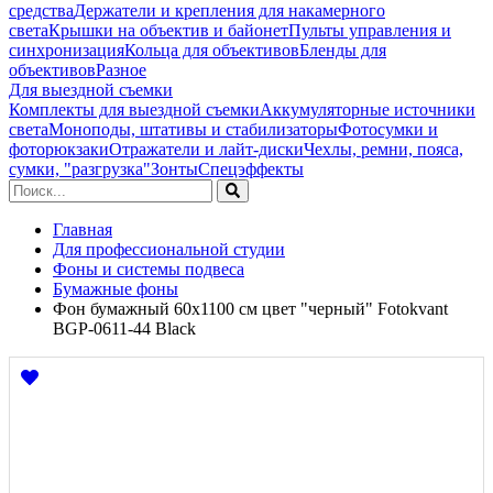
средства
Держатели и крепления для накамерного
света
Крышки на объектив и байонет
Пульты управления и
синхронизация
Кольца для объективов
Бленды для
объективов
Разное
Для выездной съемки
Комплекты для выездной съемки
Аккумуляторные источники
света
Моноподы, штативы и стабилизаторы
Фотосумки и
фоторюкзаки
Отражатели и лайт-диски
Чехлы, ремни, пояса,
сумки, "разгрузка"
Зонты
Спецэффекты
Главная
Для профессиональной студии
Фоны и системы подвеса
Бумажные фоны
Фон бумажный 60х1100 см цвет "черный" Fotokvant
BGP-0611-44 Black