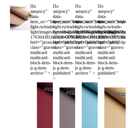
По
По
По
По
запросу"
запросу"
запросу"
запросу"
data-
data-
data-
data-
item_src="https://static.trade-
item_src="https://static.trade-
item_src="https://static.trade-
item_src="https://
light.ru/trade-
light.ru/trade-
light.ru/trade-
light.ru/trade-
light/images/items/8/45493_7959_preview.jpg?
light/images/items/8/45500_7956_previe
light/images/items/8/45512_
light/images/it
1763643816&size=300x300"
1763643795&size=300x300"
1763643911&size=300x300
1763643972&si
href="javascript:void(0)"
href="javascript:void(0)"
href="javascript:void(0)"
href="javascript
class="gravex-
class="gravex-
class="gravex-
class="gravex-
multicard
multicard
multicard
multicard
multicard-
multicard-
multicard-
multicard-
block-item-
block-item-
block-item-
block-item-
js g-item-
js g-item-
js g-item-
js g-item-
archive " >
published "
archive " >
published "
>
>