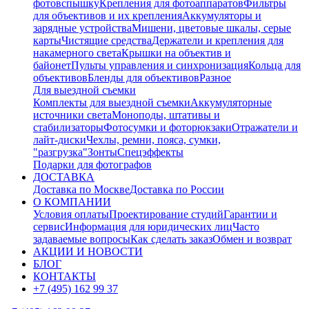
фотовспышку
Крепления для фотоаппаратов
Фильтры
для объективов и их крепления
Аккумуляторы и
зарядные устройства
Мишени, цветовые шкалы, серые
карты
Чистящие средства
Держатели и крепления для
накамерного света
Крышки на объектив и
байонет
Пульты управления и синхронизация
Кольца для
объективов
Бленды для объективов
Разное
Для выездной съемки
Комплекты для выездной съемки
Аккумуляторные
источники света
Моноподы, штативы и
стабилизаторы
Фотосумки и фоторюкзаки
Отражатели и
лайт-диски
Чехлы, ремни, пояса, сумки,
"разгрузка"
Зонты
Спецэффекты
Подарки для фотографов
ДОСТАВКА
Доставка по Москве
Доставка по России
О КОМПАНИИ
Условия оплаты
Проектирование студий
Гарантии и
сервис
Информация для юридических лиц
Часто
задаваемые вопросы
Как сделать заказ
Обмен и возврат
АКЦИИ И НОВОСТИ
БЛОГ
КОНТАКТЫ
+7 (495) 162 99 37