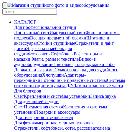
КАТАЛОГ
Для профессиональной студии
Постоянный свет
Импульсный свет
Фоны и системы
подвеса
Все для предметной съемки
Штативы и
аксессуары
Стойки студийные
Отражатели и лайт-
диски
Эффекты и мебель для
студии
Фотозонты
Софтбоксы
Рефлекторы и
насадки
Флаги, рамы и текстиль
Видео- и
аудиооборудование
Цветные фильтры, маски гобо
Держатели, зажимы
Сумки и кофры для студийного
оборудования
Хлопушки
Адаптеры-
переходники
Потолочные подвесные системы
Системы
синхронизации и пульты Д/У
Лампы и запасные части
Для блогеров
Свет
Крепления и системы установки
Запись звука
Для домашней студии
Свет
Предметная съемка
Крепления и системы
установки
Подарки и аксессуары
Для телефонов и экшн-камер
Для фотокамер и накамерных вспышек
Отражатели, софтбоксы, соты, рассеиватели на