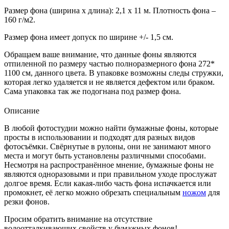
Размер фона (ширина х длина): 2,1 х 11 м. Плотность фона –
160 г/м2.
Размер фона имеет допуск по ширине +/- 1,5 см.
Обращаем ваше внимание, что данные фоны являются
отпиленной по размеру частью полноразмерного фона 272*
1100 см, данного цвета. В упаковке возможны следы стружки,
которая легко удаляется и не является дефектом или браком.
Сама упаковка так же подогнана под размер фона.
Описание
В любой фотостудии можно найти бумажные фоны, которые
просты в использовании и подходят для разных видов
фотосъёмки. Свёрнутые в рулоны, они не занимают много
места и могут быть установлены различными способами.
Несмотря на распространённое мнение, бумажные фоны не
являются одноразовыми и при правильном уходе прослужат
долгое время. Если какая-либо часть фона испачкается или
промокнет, её легко можно обрезать специальным
ножом
для
резки фонов.
Просим обратить внимание на отсутствие
водоотталкивающих свойств у бумажных фонов!