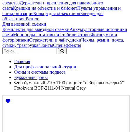
средства
Держатели и крепления для накамерного
света
Крышки на объектив и байонет
Пульты управления и
синхронизация
Кольца для объективов
Бленды для
объективов
Разное
Для выездной съемки
Комплекты для выездной съемки
Аккумуляторные источники
света
Моноподы, штативы и стабилизаторы
Фотосумки и
фоторюкзаки
Отражатели и лайт-диски
Чехлы, ремни, пояса,
сумки, "разгрузка"
Зонты
Спецэффекты
Главная
Для профессиональной студии
Фоны и системы подвеса
Бумажные фоны
Фон бумажный 210х1100 см цвет "нейтрально-серый"
Fotokvant BGP-2111-04 Neutral Grey