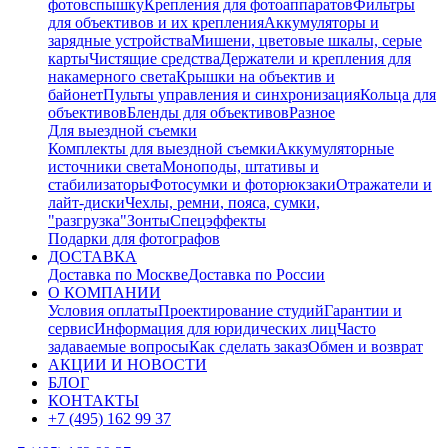
фотовспышку
Крепления для фотоаппаратов
Фильтры
для объективов и их крепления
Аккумуляторы и
зарядные устройства
Мишени, цветовые шкалы, серые
карты
Чистящие средства
Держатели и крепления для
накамерного света
Крышки на объектив и
байонет
Пульты управления и синхронизация
Кольца для
объективов
Бленды для объективов
Разное
Для выездной съемки
Комплекты для выездной съемки
Аккумуляторные
источники света
Моноподы, штативы и
стабилизаторы
Фотосумки и фоторюкзаки
Отражатели и
лайт-диски
Чехлы, ремни, пояса, сумки,
"разгрузка"
Зонты
Спецэффекты
Подарки для фотографов
ДОСТАВКА
Доставка по Москве
Доставка по России
О КОМПАНИИ
Условия оплаты
Проектирование студий
Гарантии и
сервис
Информация для юридических лиц
Часто
задаваемые вопросы
Как сделать заказ
Обмен и возврат
АКЦИИ И НОВОСТИ
БЛОГ
КОНТАКТЫ
+7 (495) 162 99 37