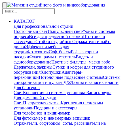
КАТАЛОГ
Для профессиональной студии
Постоянный свет
Импульсный свет
Фоны и системы
подвеса
Все для предметной съемки
Штативы и
аксессуары
Стойки студийные
Отражатели и лайт-
диски
Эффекты и мебель для
студии
Фотозонты
Софтбоксы
Рефлекторы и
насадки
Флаги, рамы и текстиль
Видео- и
аудиооборудование
Цветные фильтры, маски гобо
Держатели, зажимы
Сумки и кофры для студийного
оборудования
Хлопушки
Адаптеры-
переходники
Потолочные подвесные системы
Системы
синхронизации и пульты Д/У
Лампы и запасные части
Для блогеров
Свет
Крепления и системы установки
Запись звука
Для домашней студии
Свет
Предметная съемка
Крепления и системы
установки
Подарки и аксессуары
Для телефонов и экшн-камер
Для фотокамер и накамерных вспышек
Отражатели, софтбоксы, соты, рассеиватели на