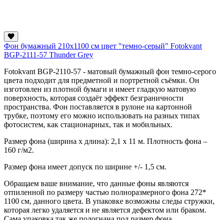
Фон бумажный 210х1100 см цвет "темно-серый" Fotokvant
BGP-2111-57 Thunder Grey
Fotokvant BGP-2110-57
- матовый бумажный фон темно-серого
цвета подходит для предметной и портретной съёмки. Он
изготовлен из плотной бумаги и имеет гладкую матовую
поверхность, которая создаёт эффект безграничности
пространства. Фон поставляется в рулоне на картонной
трубке, поэтому его можно использовать на разных типах
фотосистем, как стационарных, так и мобильных.
Размер фона (ширина х длина): 2,1 х 11 м. Плотность фона –
160 г/м2.
Размер фона имеет допуск по ширине +/- 1,5 см.
Обращаем ваше внимание, что данные фоны являются
отпиленной по размеру частью полноразмерного фона 272*
1100 см, данного цвета. В упаковке возможны следы стружки,
которая легко удаляется и не является дефектом или браком.
Сама упаковка так же подогнана под размер фона.