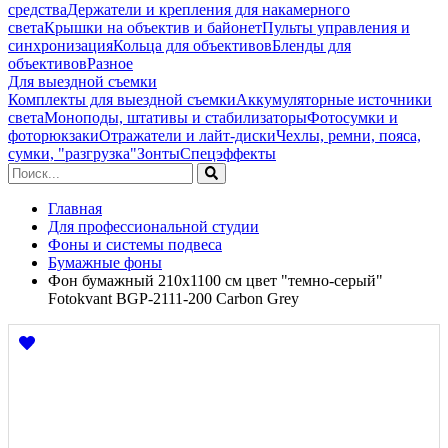
средства
Держатели и крепления для накамерного
света
Крышки на объектив и байонет
Пульты управления и
синхронизация
Кольца для объективов
Бленды для
объективов
Разное
Для выездной съемки
Комплекты для выездной съемки
Аккумуляторные источники
света
Моноподы, штативы и стабилизаторы
Фотосумки и
фоторюкзаки
Отражатели и лайт-диски
Чехлы, ремни, пояса,
сумки, "разгрузка"
Зонты
Спецэффекты
Главная
Для профессиональной студии
Фоны и системы подвеса
Бумажные фоны
Фон бумажный 210х1100 см цвет "темно-серый"
Fotokvant BGP-2111-200 Carbon Grey