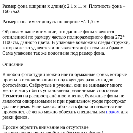
Размер фона (ширина х длина): 2,1 х 11 м. Плотность фона –
160 г/м2.
Размер фона имеет допуск по ширине +/- 1,5 см.
Обращаем ваше внимание, что данные фоны являются
отпиленной по размеру частью полноразмерного фона 272*
1100 см, данного цвета. В упаковке возможны следы стружки,
которая легко удаляется и не является дефектом или браком.
Сама упаковка так же подогнана под размер фона.
Описание
В любой фотостудии можно найти бумажные фоны, которые
просты в использовании и подходят для разных видов
фотосъёмки. Свёрнутые в рулоны, они не занимают много
места и могут быть установлены различными способами.
Несмотря на распространённое мнение, бумажные фоны не
являются одноразовыми и при правильном уходе прослужат
долгое время. Если какая-либо часть фона испачкается или
промокнет, её легко можно обрезать специальным
ножом
для
резки фонов.
Просим обратить внимание на отсутствие
водоотталкивающих свойств у бумажных фонов!