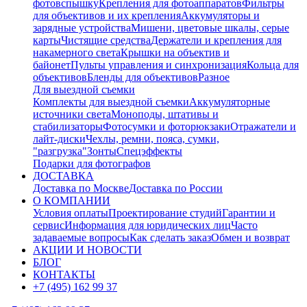
фотовспышку
Крепления для фотоаппаратов
Фильтры
для объективов и их крепления
Аккумуляторы и
зарядные устройства
Мишени, цветовые шкалы, серые
карты
Чистящие средства
Держатели и крепления для
накамерного света
Крышки на объектив и
байонет
Пульты управления и синхронизация
Кольца для
объективов
Бленды для объективов
Разное
Для выездной съемки
Комплекты для выездной съемки
Аккумуляторные
источники света
Моноподы, штативы и
стабилизаторы
Фотосумки и фоторюкзаки
Отражатели и
лайт-диски
Чехлы, ремни, пояса, сумки,
"разгрузка"
Зонты
Спецэффекты
Подарки для фотографов
ДОСТАВКА
Доставка по Москве
Доставка по России
О КОМПАНИИ
Условия оплаты
Проектирование студий
Гарантии и
сервис
Информация для юридических лиц
Часто
задаваемые вопросы
Как сделать заказ
Обмен и возврат
АКЦИИ И НОВОСТИ
БЛОГ
КОНТАКТЫ
+7 (495) 162 99 37