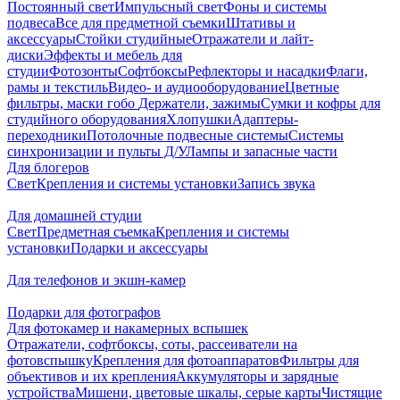
Постоянный свет
Импульсный свет
Фоны и системы
подвеса
Все для предметной съемки
Штативы и
аксессуары
Стойки студийные
Отражатели и лайт-
диски
Эффекты и мебель для
студии
Фотозонты
Софтбоксы
Рефлекторы и насадки
Флаги,
рамы и текстиль
Видео- и аудиооборудование
Цветные
фильтры, маски гобо
Держатели, зажимы
Сумки и кофры для
студийного оборудования
Хлопушки
Адаптеры-
переходники
Потолочные подвесные системы
Системы
синхронизации и пульты Д/У
Лампы и запасные части
Для блогеров
Свет
Крепления и системы установки
Запись звука
Для домашней студии
Свет
Предметная съемка
Крепления и системы
установки
Подарки и аксессуары
Для телефонов и экшн-камер
Подарки для фотографов
Для фотокамер и накамерных вспышек
Отражатели, софтбоксы, соты, рассеиватели на
фотовспышку
Крепления для фотоаппаратов
Фильтры для
объективов и их крепления
Аккумуляторы и зарядные
устройства
Мишени, цветовые шкалы, серые карты
Чистящие