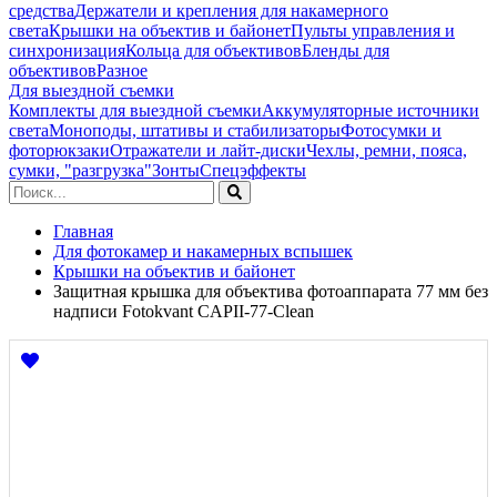
средства
Держатели и крепления для накамерного
света
Крышки на объектив и байонет
Пульты управления и
синхронизация
Кольца для объективов
Бленды для
объективов
Разное
Для выездной съемки
Комплекты для выездной съемки
Аккумуляторные источники
света
Моноподы, штативы и стабилизаторы
Фотосумки и
фоторюкзаки
Отражатели и лайт-диски
Чехлы, ремни, пояса,
сумки, "разгрузка"
Зонты
Спецэффекты
Главная
Для фотокамер и накамерных вспышек
Крышки на объектив и байонет
Защитная крышка для объектива фотоаппарата 77 мм без
надписи Fotokvant CAPII-77-Clean