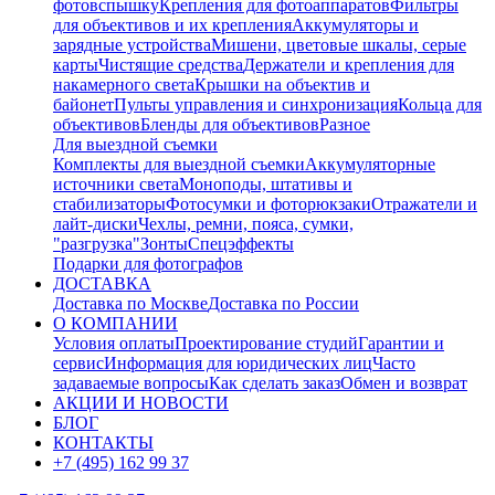
фотовспышку
Крепления для фотоаппаратов
Фильтры
для объективов и их крепления
Аккумуляторы и
зарядные устройства
Мишени, цветовые шкалы, серые
карты
Чистящие средства
Держатели и крепления для
накамерного света
Крышки на объектив и
байонет
Пульты управления и синхронизация
Кольца для
объективов
Бленды для объективов
Разное
Для выездной съемки
Комплекты для выездной съемки
Аккумуляторные
источники света
Моноподы, штативы и
стабилизаторы
Фотосумки и фоторюкзаки
Отражатели и
лайт-диски
Чехлы, ремни, пояса, сумки,
"разгрузка"
Зонты
Спецэффекты
Подарки для фотографов
ДОСТАВКА
Доставка по Москве
Доставка по России
О КОМПАНИИ
Условия оплаты
Проектирование студий
Гарантии и
сервис
Информация для юридических лиц
Часто
задаваемые вопросы
Как сделать заказ
Обмен и возврат
АКЦИИ И НОВОСТИ
БЛОГ
КОНТАКТЫ
+7 (495) 162 99 37