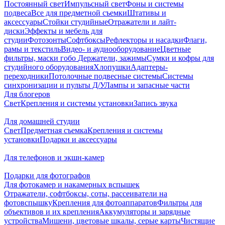
Постоянный свет
Импульсный свет
Фоны и системы
подвеса
Все для предметной съемки
Штативы и
аксессуары
Стойки студийные
Отражатели и лайт-
диски
Эффекты и мебель для
студии
Фотозонты
Софтбоксы
Рефлекторы и насадки
Флаги,
рамы и текстиль
Видео- и аудиооборудование
Цветные
фильтры, маски гобо
Держатели, зажимы
Сумки и кофры для
студийного оборудования
Хлопушки
Адаптеры-
переходники
Потолочные подвесные системы
Системы
синхронизации и пульты Д/У
Лампы и запасные части
Для блогеров
Свет
Крепления и системы установки
Запись звука
Для домашней студии
Свет
Предметная съемка
Крепления и системы
установки
Подарки и аксессуары
Для телефонов и экшн-камер
Подарки для фотографов
Для фотокамер и накамерных вспышек
Отражатели, софтбоксы, соты, рассеиватели на
фотовспышку
Крепления для фотоаппаратов
Фильтры для
объективов и их крепления
Аккумуляторы и зарядные
устройства
Мишени, цветовые шкалы, серые карты
Чистящие