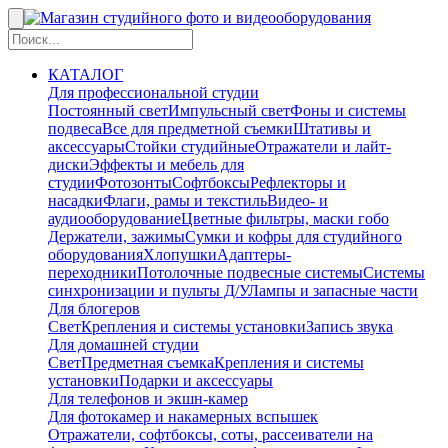
КАТАЛОГ
Для профессиональной студии
Постоянный свет
Импульсный свет
Фоны и системы
подвеса
Все для предметной съемки
Штативы и
аксессуары
Стойки студийные
Отражатели и лайт-
диски
Эффекты и мебель для
студии
Фотозонты
Софтбоксы
Рефлекторы и
насадки
Флаги, рамы и текстиль
Видео- и
аудиооборудование
Цветные фильтры, маски гобо
Держатели, зажимы
Сумки и кофры для студийного
оборудования
Хлопушки
Адаптеры-
переходники
Потолочные подвесные системы
Системы
синхронизации и пульты Д/У
Лампы и запасные части
Для блогеров
Свет
Крепления и системы установки
Запись звука
Для домашней студии
Свет
Предметная съемка
Крепления и системы
установки
Подарки и аксессуары
Для телефонов и экшн-камер
Для фотокамер и накамерных вспышек
Отражатели, софтбоксы, соты, рассеиватели на