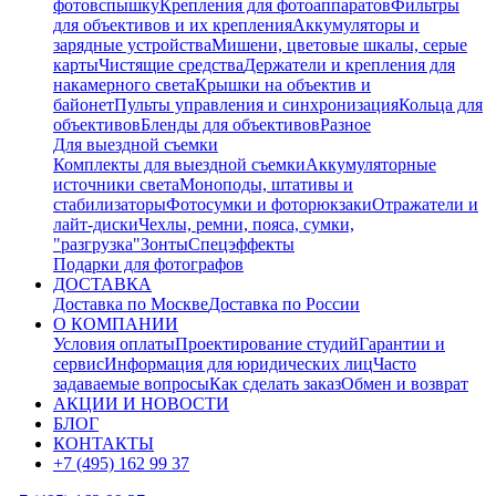
фотовспышку
Крепления для фотоаппаратов
Фильтры
для объективов и их крепления
Аккумуляторы и
зарядные устройства
Мишени, цветовые шкалы, серые
карты
Чистящие средства
Держатели и крепления для
накамерного света
Крышки на объектив и
байонет
Пульты управления и синхронизация
Кольца для
объективов
Бленды для объективов
Разное
Для выездной съемки
Комплекты для выездной съемки
Аккумуляторные
источники света
Моноподы, штативы и
стабилизаторы
Фотосумки и фоторюкзаки
Отражатели и
лайт-диски
Чехлы, ремни, пояса, сумки,
"разгрузка"
Зонты
Спецэффекты
Подарки для фотографов
ДОСТАВКА
Доставка по Москве
Доставка по России
О КОМПАНИИ
Условия оплаты
Проектирование студий
Гарантии и
сервис
Информация для юридических лиц
Часто
задаваемые вопросы
Как сделать заказ
Обмен и возврат
АКЦИИ И НОВОСТИ
БЛОГ
КОНТАКТЫ
+7 (495) 162 99 37