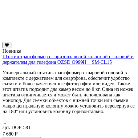
Новинка
Штатив трансформер с горизонтальной колонной с головой и
держателем для телефона QZSD Q999H + SM-CL15
Универсальный штатив-трансформер с шаровой головой в
комплекте с держателем для смартфона, обеспечит удобство
съемки и более качественные фотографии или видео. Также
этот штатив подходит для камер весом до 8 кг. Одна из ножек
штатива отвинчивается и может быть использована как
монопод. Для съемки объектов с нижней точки или съемки
макро
центральную колонну можно установить перевернув ее
на 180° или установить колонну горизонтально.
...
арт. DOP-581
7 680 ₽