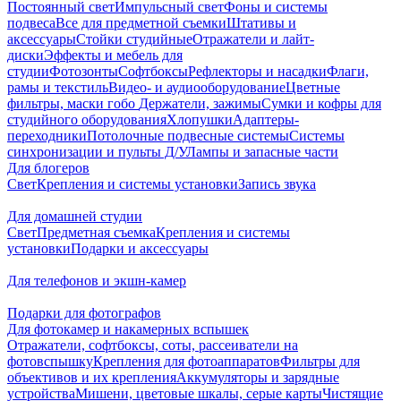
Постоянный свет
Импульсный свет
Фоны и системы
подвеса
Все для предметной съемки
Штативы и
аксессуары
Стойки студийные
Отражатели и лайт-
диски
Эффекты и мебель для
студии
Фотозонты
Софтбоксы
Рефлекторы и насадки
Флаги,
рамы и текстиль
Видео- и аудиооборудование
Цветные
фильтры, маски гобо
Держатели, зажимы
Сумки и кофры для
студийного оборудования
Хлопушки
Адаптеры-
переходники
Потолочные подвесные системы
Системы
синхронизации и пульты Д/У
Лампы и запасные части
Для блогеров
Свет
Крепления и системы установки
Запись звука
Для домашней студии
Свет
Предметная съемка
Крепления и системы
установки
Подарки и аксессуары
Для телефонов и экшн-камер
Подарки для фотографов
Для фотокамер и накамерных вспышек
Отражатели, софтбоксы, соты, рассеиватели на
фотовспышку
Крепления для фотоаппаратов
Фильтры для
объективов и их крепления
Аккумуляторы и зарядные
устройства
Мишени, цветовые шкалы, серые карты
Чистящие