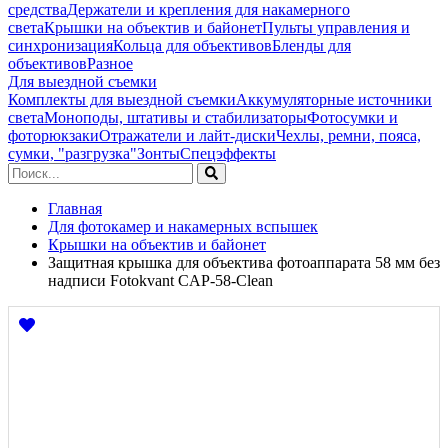
средства
Держатели и крепления для накамерного
света
Крышки на объектив и байонет
Пульты управления и
синхронизация
Кольца для объективов
Бленды для
объективов
Разное
Для выездной съемки
Комплекты для выездной съемки
Аккумуляторные источники
света
Моноподы, штативы и стабилизаторы
Фотосумки и
фоторюкзаки
Отражатели и лайт-диски
Чехлы, ремни, пояса,
сумки, "разгрузка"
Зонты
Спецэффекты
Главная
Для фотокамер и накамерных вспышек
Крышки на объектив и байонет
Защитная крышка для объектива фотоаппарата 58 мм без
надписи Fotokvant CAP-58-Clean