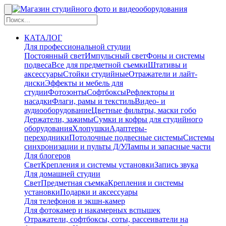
КАТАЛОГ
Для профессиональной студии
Постоянный свет
Импульсный свет
Фоны и системы
подвеса
Все для предметной съемки
Штативы и
аксессуары
Стойки студийные
Отражатели и лайт-
диски
Эффекты и мебель для
студии
Фотозонты
Софтбоксы
Рефлекторы и
насадки
Флаги, рамы и текстиль
Видео- и
аудиооборудование
Цветные фильтры, маски гобо
Держатели, зажимы
Сумки и кофры для студийного
оборудования
Хлопушки
Адаптеры-
переходники
Потолочные подвесные системы
Системы
синхронизации и пульты Д/У
Лампы и запасные части
Для блогеров
Свет
Крепления и системы установки
Запись звука
Для домашней студии
Свет
Предметная съемка
Крепления и системы
установки
Подарки и аксессуары
Для телефонов и экшн-камер
Для фотокамер и накамерных вспышек
Отражатели, софтбоксы, соты, рассеиватели на