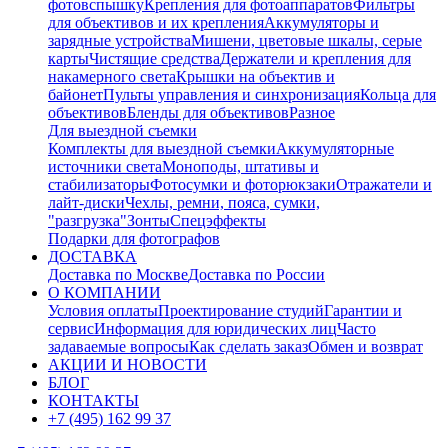
фотовспышку
Крепления для фотоаппаратов
Фильтры
для объективов и их крепления
Аккумуляторы и
зарядные устройства
Мишени, цветовые шкалы, серые
карты
Чистящие средства
Держатели и крепления для
накамерного света
Крышки на объектив и
байонет
Пульты управления и синхронизация
Кольца для
объективов
Бленды для объективов
Разное
Для выездной съемки
Комплекты для выездной съемки
Аккумуляторные
источники света
Моноподы, штативы и
стабилизаторы
Фотосумки и фоторюкзаки
Отражатели и
лайт-диски
Чехлы, ремни, пояса, сумки,
"разгрузка"
Зонты
Спецэффекты
Подарки для фотографов
ДОСТАВКА
Доставка по Москве
Доставка по России
О КОМПАНИИ
Условия оплаты
Проектирование студий
Гарантии и
сервис
Информация для юридических лиц
Часто
задаваемые вопросы
Как сделать заказ
Обмен и возврат
АКЦИИ И НОВОСТИ
БЛОГ
КОНТАКТЫ
+7 (495) 162 99 37