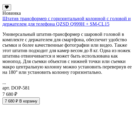
Новинка
Штатив трансформер с горизонтальной колонной с головой и
держателем для телефона QZSD Q999H + SM-CL15
Универсальный штатив-трансформер с шаровой головой в
комплекте с держателем для смартфона, обеспечит удобство
съемки и более качественные фотографии или видео. Также
этот штатив подходит для камер весом до 8 кг. Одна из ножек
штатива отвинчивается и может быть использована как
монопод. Для съемки объектов с нижней точки или съемки
макро
центральную колонну можно установить перевернув ее
на 180° или установить колонну горизонтально.
...
арт. DOP-581
7 680 ₽
7 680 ₽
В корзину