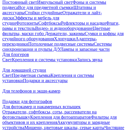
Постоянный свет
Импульсный свет
Фоны и системы
подвеса
Все для предметной съемки
Штативы и
аксессуары
Стойки студийные
Отражатели и лайт-
диски
Эффекты и мебель для
студии
Фотозонты
Софтбоксы
Рефлекторы и насадки
Флаги,
рамы и текстиль
Видео- и аудиооборудование
Цветные
фильтры, маски гобо
Держатели, зажимы
Сумки и кофры для
студийного оборудования
Хлопушки
Адаптеры-
переходники
Потолочные подвесные системы
Системы
синхронизации и пульты Д/У
Лампы и запасные части
Для блогеров
Свет
Крепления и системы установки
Запись звука
Для домашней студии
Свет
Предметная съемка
Крепления и системы
установки
Подарки и аксессуары
Для телефонов и экшн-камер
Подарки для фотографов
Для фотокамер и накамерных вспышек
Отражатели, софтбоксы, соты, рассеиватели на
фотовспышку
Крепления для фотоаппаратов
Фильтры для
объективов и их крепления
Аккумуляторы и зарядные
устройства
Мишени, цветовые шкалы, серые карты
Чистящие