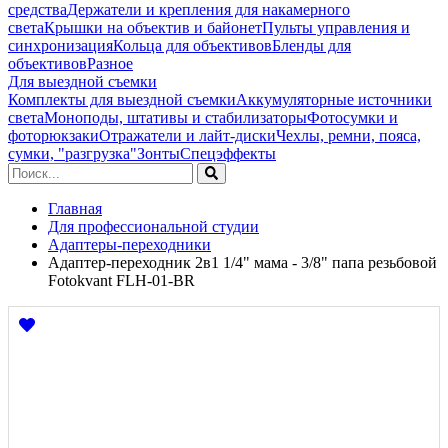
средства
Держатели и крепления для накамерного
света
Крышки на объектив и байонет
Пульты управления и
синхронизация
Кольца для объективов
Бленды для
объективов
Разное
Для выездной съемки
Комплекты для выездной съемки
Аккумуляторные источники
света
Моноподы, штативы и стабилизаторы
Фотосумки и
фоторюкзаки
Отражатели и лайт-диски
Чехлы, ремни, пояса,
сумки, "разгрузка"
Зонты
Спецэффекты
Главная
Для профессиональной студии
Адаптеры-переходники
Адаптер-переходник 2в1 1/4" мама - 3/8" папа резьбовой
Fotokvant FLH-01-BR