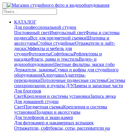
КАТАЛОГ
Для профессиональной студии
Постоянный свет
Импульсный свет
Фоны и системы
подвеса
Все для предметной съемки
Штативы и
аксессуары
Стойки студийные
Отражатели и лайт-
диски
Эффекты и мебель для
студии
Фотозонты
Софтбоксы
Рефлекторы и
насадки
Флаги, рамы и текстиль
Видео- и
аудиооборудование
Цветные фильтры, маски гобо
Держатели, зажимы
Сумки и кофры для студийного
оборудования
Хлопушки
Адаптеры-
переходники
Потолочные подвесные системы
Системы
синхронизации и пульты Д/У
Лампы и запасные части
Для блогеров
Свет
Крепления и системы установки
Запись звука
Для домашней студии
Свет
Предметная съемка
Крепления и системы
установки
Подарки и аксессуары
Для телефонов и экшн-камер
Для фотокамер и накамерных вспышек
Отражатели, софтбоксы, соты, рассеиватели на