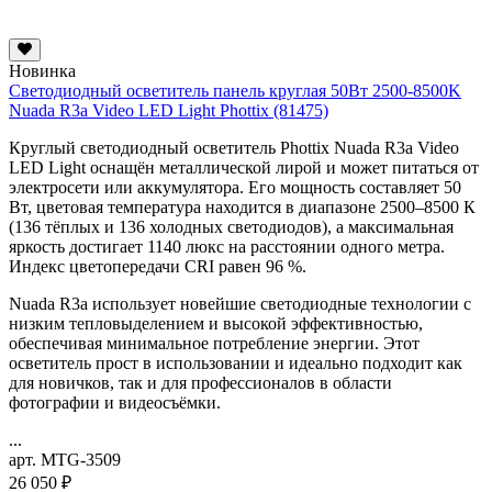
Новинка
Светодиодный осветитель панель круглая 50Вт 2500-8500K
Nuada R3a Video LED Light Phottix (81475)
Круглый светодиодный осветитель Phottix Nuada R3a Video
LED Light оснащён металлической лирой и может питаться от
электросети или аккумулятора. Его мощность составляет 50
Вт, цветовая температура находится в диапазоне 2500–8500 К
(136 тёплых и 136 холодных светодиодов), а максимальная
яркость достигает 1140 люкс на расстоянии одного метра.
Индекс цветопередачи CRI равен 96 %.
Nuada R3a использует новейшие светодиодные технологии с
низким тепловыделением и высокой эффективностью,
обеспечивая минимальное потребление энергии. Этот
осветитель прост в использовании и идеально подходит как
для новичков, так и для профессионалов в области
фотографии и видеосъёмки.
...
арт. MTG-3509
26 050 ₽