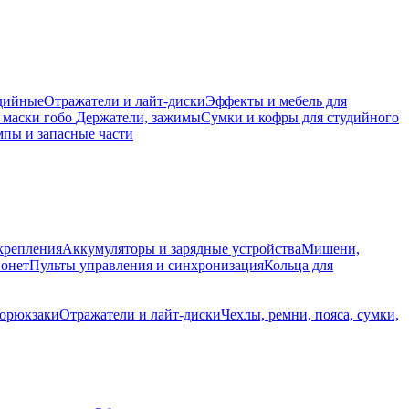
дийные
Отражатели и лайт-диски
Эффекты и мебель для
 маски гобо
Держатели, зажимы
Сумки и кофры для студийного
пы и запасные части
крепления
Аккумуляторы и зарядные устройства
Мишени,
йонет
Пульты управления и синхронизация
Кольца для
торюкзаки
Отражатели и лайт-диски
Чехлы, ремни, пояса, сумки,