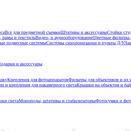
еса
Все для предметной съемки
Штативы и аксессуары
Стойки сту
, рамы и текстиль
Видео- и аудиооборудование
Цветные фильтры,
ые подвесные системы
Системы синхронизации и пульты Д/У
Лам
одарки и аксессуары
ышку
Крепления для фотоаппаратов
Фильтры для объективов и их 
и и крепления для накамерного света
Крышки на объектив и ба
ики света
Моноподы, штативы и стабилизаторы
Фотосумки и фо