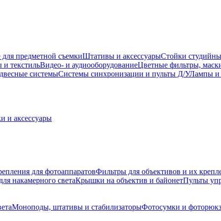
 для предметной съемки
Штативы и аксессуары
Стойки студийны
 и текстиль
Видео- и аудиооборудование
Цветные фильтры, маск
двесные системы
Системы синхронизации и пульты Д/У
Лампы и 
и и аксессуары
репления для фотоаппаратов
Фильтры для объективов и их крепл
для накамерного света
Крышки на объектив и байонет
Пульты уп
вета
Моноподы, штативы и стабилизаторы
Фотосумки и фоторюк