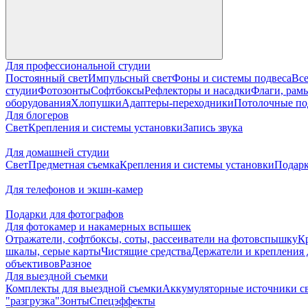
Для профессиональной студии
Постоянный свет
Импульсный свет
Фоны и системы подвеса
Все
студии
Фотозонты
Софтбоксы
Рефлекторы и насадки
Флаги, рамы
оборудования
Хлопушки
Адаптеры-переходники
Потолочные по
Для блогеров
Свет
Крепления и системы установки
Запись звука
Для домашней студии
Свет
Предметная съемка
Крепления и системы установки
Подарк
Для телефонов и экшн-камер
Подарки для фотографов
Для фотокамер и накамерных вспышек
Отражатели, софтбоксы, соты, рассеиватели на фотовспышку
К
шкалы, серые карты
Чистящие средства
Держатели и крепления 
объективов
Разное
Для выездной съемки
Комплекты для выездной съемки
Аккумуляторные источники с
"разгрузка"
Зонты
Спецэффекты