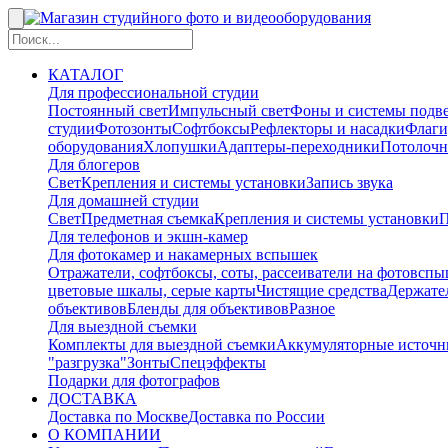
КАТАЛОГ
Для профессиональной студии
Постоянный свет
Импульсный свет
Фоны и системы подв
студии
Фотозонты
Софтбоксы
Рефлекторы и насадки
Флаги
оборудования
Хлопушки
Адаптеры-переходники
Потолочн
Для блогеров
Свет
Крепления и системы установки
Запись звука
Для домашней студии
Свет
Предметная съемка
Крепления и системы установки
П
Для телефонов и экшн-камер
Для фотокамер и накамерных вспышек
Отражатели, софтбоксы, соты, рассеиватели на фотовсп
цветовые шкалы, серые карты
Чистящие средства
Держател
объективов
Бленды для объективов
Разное
Для выездной съемки
Комплекты для выездной съемки
Аккумуляторные источн
"разгрузка"
Зонты
Спецэффекты
Подарки для фотографов
ДОСТАВКА
Доставка по Москве
Доставка по России
О КОМПАНИИ