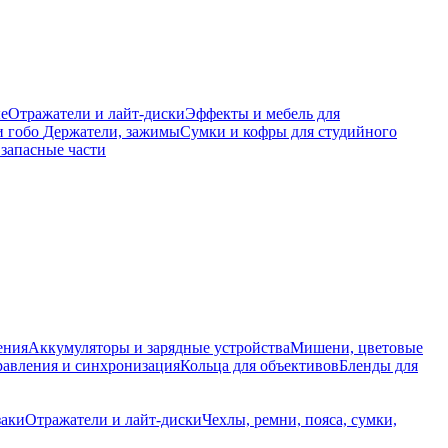
е
Отражатели и лайт-диски
Эффекты и мебель для
и гобо
Держатели, зажимы
Сумки и кофры для студийного
запасные части
ения
Аккумуляторы и зарядные устройства
Мишени, цветовые
равления и синхронизация
Кольца для объективов
Бленды для
заки
Отражатели и лайт-диски
Чехлы, ремни, пояса, сумки,