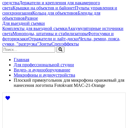
средства
Держатели и крепления для накамерного
света
Крышки на объектив и байонет
Пульты управления и
синхронизация
Кольца для объективов
Бленды для
объективов
Разное
Для выездной съемки
Комплекты для выездной съемки
Аккумуляторные источники
света
Моноподы, штативы и стабилизаторы
Фотосумки и
фоторюкзаки
Отражатели и лайт-диски
Чехлы, ремни, пояса,
сумки, "разгрузка"
Зонты
Спецэффекты
Главная
Для профессиональной студии
Видео- и аудиооборудование
Микрофоны и аудиоустройства
Плоский прямоугольник для микрофона оранжевый для
нанесения логотипа Fotokvant MAC-21-Orange