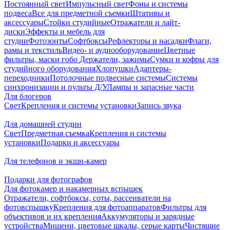
Постоянный свет
Импульсный свет
Фоны и системы
подвеса
Все для предметной съемки
Штативы и
аксессуары
Стойки студийные
Отражатели и лайт-
диски
Эффекты и мебель для
студии
Фотозонты
Софтбоксы
Рефлекторы и насадки
Флаги,
рамы и текстиль
Видео- и аудиооборудование
Цветные
фильтры, маски гобо
Держатели, зажимы
Сумки и кофры для
студийного оборудования
Хлопушки
Адаптеры-
переходники
Потолочные подвесные системы
Системы
синхронизации и пульты Д/У
Лампы и запасные части
Для блогеров
Свет
Крепления и системы установки
Запись звука
Для домашней студии
Свет
Предметная съемка
Крепления и системы
установки
Подарки и аксессуары
Для телефонов и экшн-камер
Подарки для фотографов
Для фотокамер и накамерных вспышек
Отражатели, софтбоксы, соты, рассеиватели на
фотовспышку
Крепления для фотоаппаратов
Фильтры для
объективов и их крепления
Аккумуляторы и зарядные
устройства
Мишени, цветовые шкалы, серые карты
Чистящие