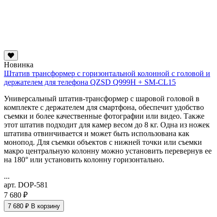
Новинка
Штатив трансформер с горизонтальной колонной с головой и
держателем для телефона QZSD Q999H + SM-CL15
Универсальный штатив-трансформер с шаровой головой в
комплекте с держателем для смартфона, обеспечит удобство
съемки и более качественные фотографии или видео. Также
этот штатив подходит для камер весом до 8 кг. Одна из ножек
штатива отвинчивается и может быть использована как
монопод. Для съемки объектов с нижней точки или съемки
макро
центральную колонну можно установить перевернув ее
на 180° или установить колонну горизонтально.
...
арт. DOP-581
7 680 ₽
7 680 ₽
В корзину