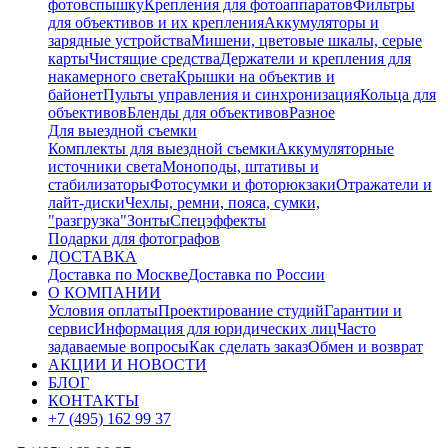
фотовспышку
Крепления для фотоаппаратов
Фильтры
для объективов и их крепления
Аккумуляторы и
зарядные устройства
Мишени, цветовые шкалы, серые
карты
Чистящие средства
Держатели и крепления для
накамерного света
Крышки на объектив и
байонет
Пульты управления и синхронизация
Кольца для
объективов
Бленды для объективов
Разное
Для выездной съемки
Комплекты для выездной съемки
Аккумуляторные
источники света
Моноподы, штативы и
стабилизаторы
Фотосумки и фоторюкзаки
Отражатели и
лайт-диски
Чехлы, ремни, пояса, сумки,
"разгрузка"
Зонты
Спецэффекты
Подарки для фотографов
ДОСТАВКА
Доставка по Москве
Доставка по России
О КОМПАНИИ
Условия оплаты
Проектирование студий
Гарантии и
сервис
Информация для юридических лиц
Часто
задаваемые вопросы
Как сделать заказ
Обмен и возврат
АКЦИИ И НОВОСТИ
БЛОГ
КОНТАКТЫ
+7 (495) 162 99 37