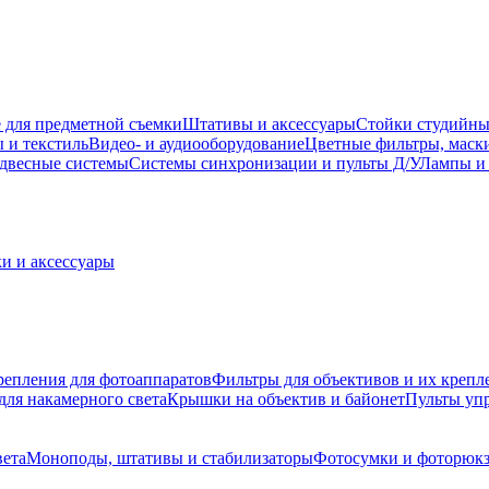
 для предметной съемки
Штативы и аксессуары
Стойки студийны
 и текстиль
Видео- и аудиооборудование
Цветные фильтры, маск
двесные системы
Системы синхронизации и пульты Д/У
Лампы и 
и и аксессуары
репления для фотоаппаратов
Фильтры для объективов и их крепл
для накамерного света
Крышки на объектив и байонет
Пульты уп
вета
Моноподы, штативы и стабилизаторы
Фотосумки и фоторюк