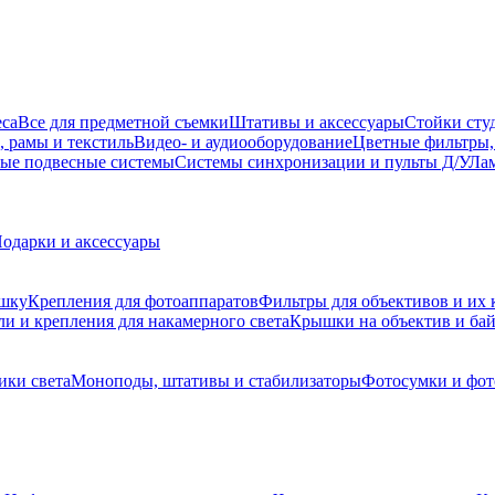
еса
Все для предметной съемки
Штативы и аксессуары
Стойки сту
, рамы и текстиль
Видео- и аудиооборудование
Цветные фильтры,
ые подвесные системы
Системы синхронизации и пульты Д/У
Лам
одарки и аксессуары
ышку
Крепления для фотоаппаратов
Фильтры для объективов и их 
и и крепления для накамерного света
Крышки на объектив и ба
ики света
Моноподы, штативы и стабилизаторы
Фотосумки и фо