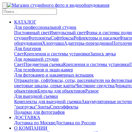
КАТАЛОГ
Для профессиональной студии
Постоянный свет
Импульсный свет
Фоны и системы подв
студии
Фотозонты
Софтбоксы
Рефлекторы и насадки
Флаги
оборудования
Хлопушки
Адаптеры-переходники
Потолочн
Для блогеров
Свет
Крепления и системы установки
Запись звука
Для домашней студии
Свет
Предметная съемка
Крепления и системы установки
П
Для телефонов и экшн-камер
Для фотокамер и накамерных вспышек
Отражатели, софтбоксы, соты, рассеиватели на фотовсп
цветовые шкалы, серые карты
Чистящие средства
Держател
объективов
Бленды для объективов
Разное
Для выездной съемки
Комплекты для выездной съемки
Аккумуляторные источн
"разгрузка"
Зонты
Спецэффекты
Подарки для фотографов
ДОСТАВКА
Доставка по Москве
Доставка по России
О КОМПАНИИ