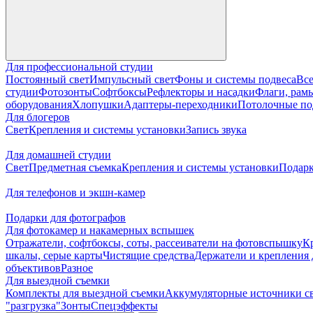
Для профессиональной студии
Постоянный свет
Импульсный свет
Фоны и системы подвеса
Все
студии
Фотозонты
Софтбоксы
Рефлекторы и насадки
Флаги, рамы
оборудования
Хлопушки
Адаптеры-переходники
Потолочные по
Для блогеров
Свет
Крепления и системы установки
Запись звука
Для домашней студии
Свет
Предметная съемка
Крепления и системы установки
Подарк
Для телефонов и экшн-камер
Подарки для фотографов
Для фотокамер и накамерных вспышек
Отражатели, софтбоксы, соты, рассеиватели на фотовспышку
К
шкалы, серые карты
Чистящие средства
Держатели и крепления 
объективов
Разное
Для выездной съемки
Комплекты для выездной съемки
Аккумуляторные источники с
"разгрузка"
Зонты
Спецэффекты