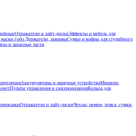
дийные
Отражатели и лайт-диски
Эффекты и мебель для
 маски гобо
Держатели, зажимы
Сумки и кофры для студийного
пы и запасные части
крепления
Аккумуляторы и зарядные устройства
Мишени,
йонет
Пульты управления и синхронизация
Кольца для
торюкзаки
Отражатели и лайт-диски
Чехлы, ремни, пояса, сумки,