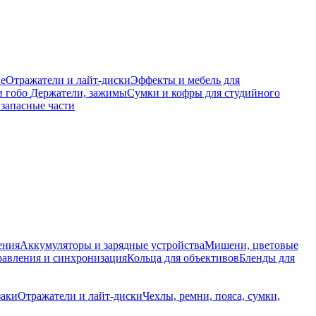
е
Отражатели и лайт-диски
Эффекты и мебель для
и гобо
Держатели, зажимы
Сумки и кофры для студийного
запасные части
ения
Аккумуляторы и зарядные устройства
Мишени, цветовые
равления и синхронизация
Кольца для объективов
Бленды для
заки
Отражатели и лайт-диски
Чехлы, ремни, пояса, сумки,