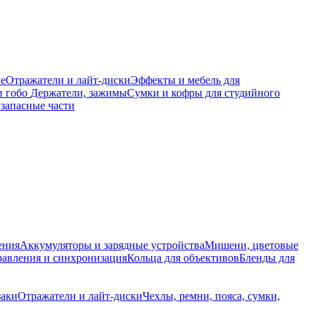
е
Отражатели и лайт-диски
Эффекты и мебель для
и гобо
Держатели, зажимы
Сумки и кофры для студийного
запасные части
ения
Аккумуляторы и зарядные устройства
Мишени, цветовые
равления и синхронизация
Кольца для объективов
Бленды для
заки
Отражатели и лайт-диски
Чехлы, ремни, пояса, сумки,