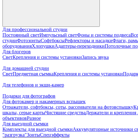
Для профессиональной студии
Постоянный свет
Импульсный свет
Фоны и системы подвеса
Все
студии
Фотозонты
Софтбоксы
Рефлекторы и насадки
Флаги, рамы
оборудования
Хлопушки
Адаптеры-переходники
Потолочные по
Для блогеров
Свет
Крепления и системы установки
Запись звука
Для домашней студии
Свет
Предметная съемка
Крепления и системы установки
Подарк
Для телефонов и экшн-камер
Подарки для фотографов
Для фотокамер и накамерных вспышек
Отражатели, софтбоксы, соты, рассеиватели на фотовспышку
К
шкалы, серые карты
Чистящие средства
Держатели и крепления 
объективов
Разное
Для выездной съемки
Комплекты для выездной съемки
Аккумуляторные источники с
"разгрузка"
Зонты
Спецэффекты