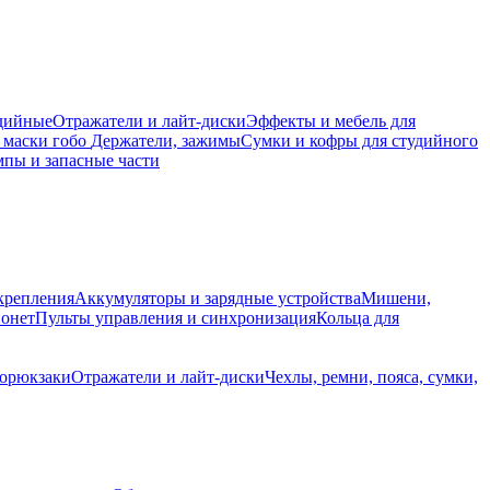
дийные
Отражатели и лайт-диски
Эффекты и мебель для
 маски гобо
Держатели, зажимы
Сумки и кофры для студийного
пы и запасные части
крепления
Аккумуляторы и зарядные устройства
Мишени,
йонет
Пульты управления и синхронизация
Кольца для
торюкзаки
Отражатели и лайт-диски
Чехлы, ремни, пояса, сумки,