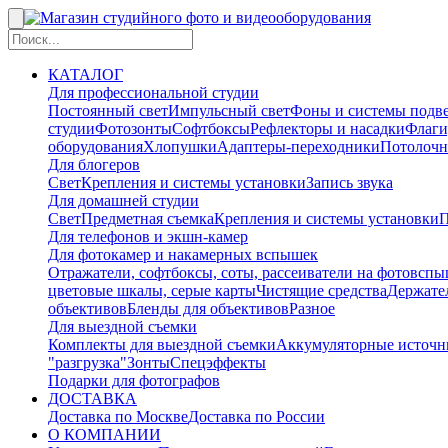
КАТАЛОГ
Для профессиональной студии
Постоянный свет
Импульсный свет
Фоны и системы подв
студии
Фотозонты
Софтбоксы
Рефлекторы и насадки
Флаги
оборудования
Хлопушки
Адаптеры-переходники
Потолочн
Для блогеров
Свет
Крепления и системы установки
Запись звука
Для домашней студии
Свет
Предметная съемка
Крепления и системы установки
П
Для телефонов и экшн-камер
Для фотокамер и накамерных вспышек
Отражатели, софтбоксы, соты, рассеиватели на фотовсп
цветовые шкалы, серые карты
Чистящие средства
Держател
объективов
Бленды для объективов
Разное
Для выездной съемки
Комплекты для выездной съемки
Аккумуляторные источн
"разгрузка"
Зонты
Спецэффекты
Подарки для фотографов
ДОСТАВКА
Доставка по Москве
Доставка по России
О КОМПАНИИ