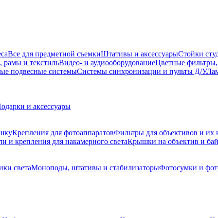
еса
Все для предметной съемки
Штативы и аксессуары
Стойки сту
, рамы и текстиль
Видео- и аудиооборудование
Цветные фильтры,
ые подвесные системы
Системы синхронизации и пульты Д/У
Лам
одарки и аксессуары
ышку
Крепления для фотоаппаратов
Фильтры для объективов и их 
и и крепления для накамерного света
Крышки на объектив и ба
ики света
Моноподы, штативы и стабилизаторы
Фотосумки и фо