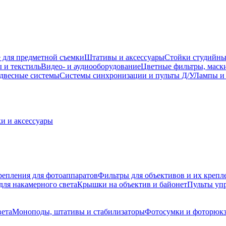
 для предметной съемки
Штативы и аксессуары
Стойки студийны
 и текстиль
Видео- и аудиооборудование
Цветные фильтры, маск
двесные системы
Системы синхронизации и пульты Д/У
Лампы и 
и и аксессуары
репления для фотоаппаратов
Фильтры для объективов и их крепл
для накамерного света
Крышки на объектив и байонет
Пульты уп
вета
Моноподы, штативы и стабилизаторы
Фотосумки и фоторюк