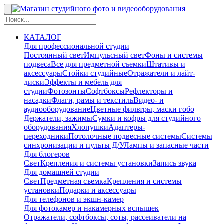
КАТАЛОГ
Для профессиональной студии
Постоянный свет
Импульсный свет
Фоны и системы
подвеса
Все для предметной съемки
Штативы и
аксессуары
Стойки студийные
Отражатели и лайт-
диски
Эффекты и мебель для
студии
Фотозонты
Софтбоксы
Рефлекторы и
насадки
Флаги, рамы и текстиль
Видео- и
аудиооборудование
Цветные фильтры, маски гобо
Держатели, зажимы
Сумки и кофры для студийного
оборудования
Хлопушки
Адаптеры-
переходники
Потолочные подвесные системы
Системы
синхронизации и пульты Д/У
Лампы и запасные части
Для блогеров
Свет
Крепления и системы установки
Запись звука
Для домашней студии
Свет
Предметная съемка
Крепления и системы
установки
Подарки и аксессуары
Для телефонов и экшн-камер
Для фотокамер и накамерных вспышек
Отражатели, софтбоксы, соты, рассеиватели на