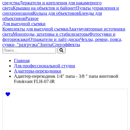
средства
Держатели и крепления для накамерного
света
Крышки на объектив и байонет
Пульты управления и
синхронизация
Кольца для объективов
Бленды для
объективов
Разное
Для выездной съемки
Комплекты для выездной съемки
Аккумуляторные источники
света
Моноподы, штативы и стабилизаторы
Фотосумки и
фоторюкзаки
Отражатели и лайт-диски
Чехлы, ремни, пояса,
сумки, "разгрузка"
Зонты
Спецэффекты
Главная
Для профессиональной студии
Адаптеры-переходники
Адаптер-переходник 1/4" папа - 3/8 " папа винтовой
Fotokvant FLH-07-IR