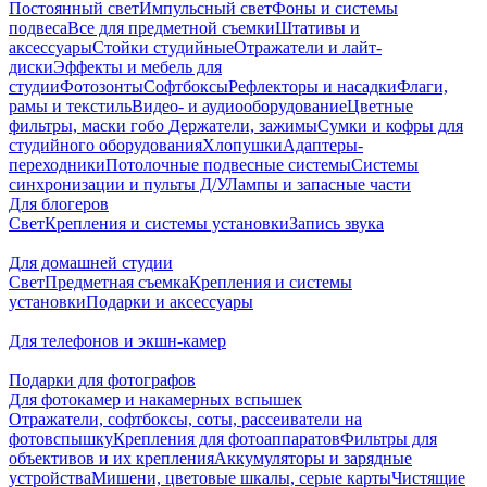
Постоянный свет
Импульсный свет
Фоны и системы
подвеса
Все для предметной съемки
Штативы и
аксессуары
Стойки студийные
Отражатели и лайт-
диски
Эффекты и мебель для
студии
Фотозонты
Софтбоксы
Рефлекторы и насадки
Флаги,
рамы и текстиль
Видео- и аудиооборудование
Цветные
фильтры, маски гобо
Держатели, зажимы
Сумки и кофры для
студийного оборудования
Хлопушки
Адаптеры-
переходники
Потолочные подвесные системы
Системы
синхронизации и пульты Д/У
Лампы и запасные части
Для блогеров
Свет
Крепления и системы установки
Запись звука
Для домашней студии
Свет
Предметная съемка
Крепления и системы
установки
Подарки и аксессуары
Для телефонов и экшн-камер
Подарки для фотографов
Для фотокамер и накамерных вспышек
Отражатели, софтбоксы, соты, рассеиватели на
фотовспышку
Крепления для фотоаппаратов
Фильтры для
объективов и их крепления
Аккумуляторы и зарядные
устройства
Мишени, цветовые шкалы, серые карты
Чистящие