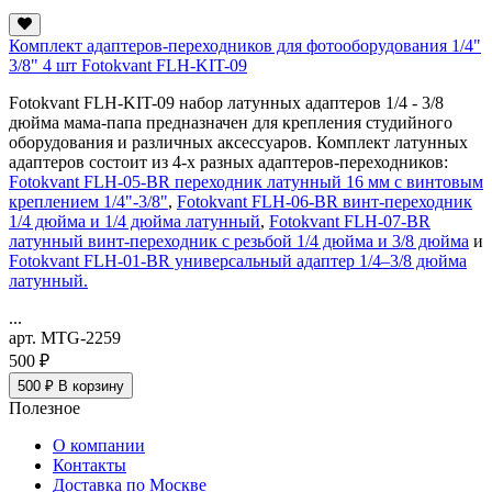
Комплект адаптеров-переходников для фотооборудования 1/4"
3/8" 4 шт Fotokvant FLH-KIT-09
Fotokvant FLH-KIT-09 набор латунных адаптеров 1/4 - 3/8
дюйма мама-папа предназначен для крепления студийного
оборудования и различных аксессуаров. Комплект латунных
адаптеров состоит из 4-х разных адаптеров-переходников:
Fotokvant FLH-05-BR переходник латунный 16 мм с винтовым
креплением 1/4"-3/8"
,
Fotokvant FLH-06-BR винт-переходник
1/4 дюйма и 1/4 дюйма латунный
,
Fotokvant FLH-07-BR
латунный винт-переходник с резьбой 1/4 дюйма и 3/8 дюйма
и
Fotokvant FLH-01-BR универсальный адаптер 1/4–3/8 дюйма
латунный.
...
арт. MTG-2259
500 ₽
500 ₽
В корзину
Полезное
О компании
Контакты
Доставка по Москве