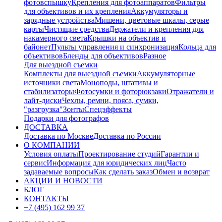
фотовспышку
Крепления для фотоаппаратов
Фильтры
для объективов и их крепления
Аккумуляторы и
зарядные устройства
Мишени, цветовые шкалы, серые
карты
Чистящие средства
Держатели и крепления для
накамерного света
Крышки на объектив и
байонет
Пульты управления и синхронизация
Кольца для
объективов
Бленды для объективов
Разное
Для выездной съемки
Комплекты для выездной съемки
Аккумуляторные
источники света
Моноподы, штативы и
стабилизаторы
Фотосумки и фоторюкзаки
Отражатели и
лайт-диски
Чехлы, ремни, пояса, сумки,
"разгрузка"
Зонты
Спецэффекты
Подарки для фотографов
ДОСТАВКА
Доставка по Москве
Доставка по России
О КОМПАНИИ
Условия оплаты
Проектирование студий
Гарантии и
сервис
Информация для юридических лиц
Часто
задаваемые вопросы
Как сделать заказ
Обмен и возврат
АКЦИИ И НОВОСТИ
БЛОГ
КОНТАКТЫ
+7 (495) 162 99 37