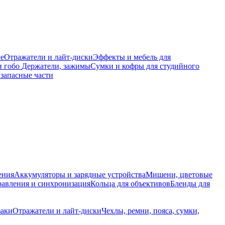
е
Отражатели и лайт-диски
Эффекты и мебель для
и гобо
Держатели, зажимы
Сумки и кофры для студийного
запасные части
ения
Аккумуляторы и зарядные устройства
Мишени, цветовые
равления и синхронизация
Кольца для объективов
Бленды для
заки
Отражатели и лайт-диски
Чехлы, ремни, пояса, сумки,