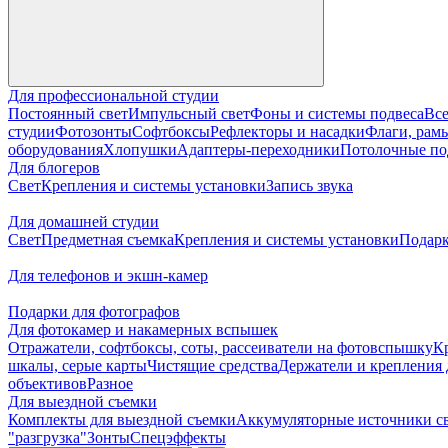
Для профессиональной студии
Постоянный свет
Импульсный свет
Фоны и системы подвеса
Все
студии
Фотозонты
Софтбоксы
Рефлекторы и насадки
Флаги, рамы
оборудования
Хлопушки
Адаптеры-переходники
Потолочные по
Для блогеров
Свет
Крепления и системы установки
Запись звука
Для домашней студии
Свет
Предметная съемка
Крепления и системы установки
Подарк
Для телефонов и экшн-камер
Подарки для фотографов
Для фотокамер и накамерных вспышек
Отражатели, софтбоксы, соты, рассеиватели на фотовспышку
К
шкалы, серые карты
Чистящие средства
Держатели и крепления 
объективов
Разное
Для выездной съемки
Комплекты для выездной съемки
Аккумуляторные источники с
"разгрузка"
Зонты
Спецэффекты