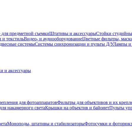
 для предметной съемки
Штативы и аксессуары
Стойки студийны
 и текстиль
Видео- и аудиооборудование
Цветные фильтры, маск
двесные системы
Системы синхронизации и пульты Д/У
Лампы и 
и и аксессуары
репления для фотоаппаратов
Фильтры для объективов и их крепл
для накамерного света
Крышки на объектив и байонет
Пульты уп
вета
Моноподы, штативы и стабилизаторы
Фотосумки и фоторюк