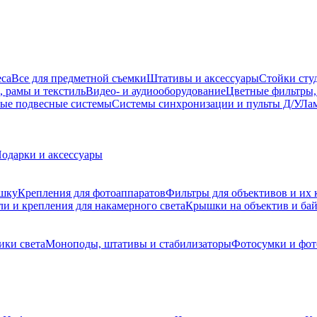
еса
Все для предметной съемки
Штативы и аксессуары
Стойки сту
, рамы и текстиль
Видео- и аудиооборудование
Цветные фильтры,
ые подвесные системы
Системы синхронизации и пульты Д/У
Лам
одарки и аксессуары
ышку
Крепления для фотоаппаратов
Фильтры для объективов и их 
и и крепления для накамерного света
Крышки на объектив и ба
ики света
Моноподы, штативы и стабилизаторы
Фотосумки и фо