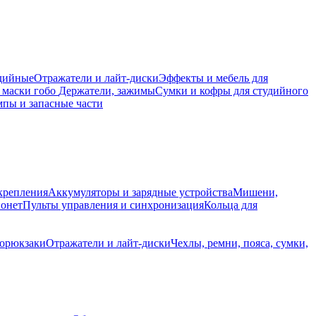
дийные
Отражатели и лайт-диски
Эффекты и мебель для
 маски гобо
Держатели, зажимы
Сумки и кофры для студийного
пы и запасные части
крепления
Аккумуляторы и зарядные устройства
Мишени,
йонет
Пульты управления и синхронизация
Кольца для
торюкзаки
Отражатели и лайт-диски
Чехлы, ремни, пояса, сумки,