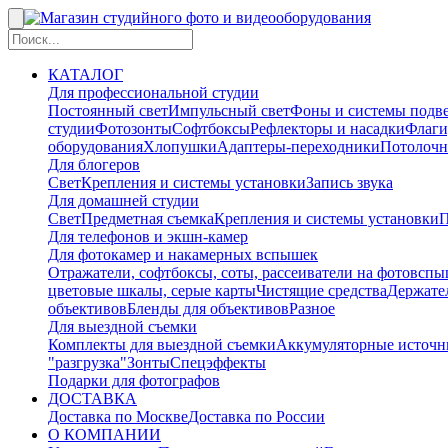
КАТАЛОГ
Для профессиональной студии
Постоянный свет
Импульсный свет
Фоны и системы подв
студии
Фотозонты
Софтбоксы
Рефлекторы и насадки
Флаги
оборудования
Хлопушки
Адаптеры-переходники
Потолочн
Для блогеров
Свет
Крепления и системы установки
Запись звука
Для домашней студии
Свет
Предметная съемка
Крепления и системы установки
П
Для телефонов и экшн-камер
Для фотокамер и накамерных вспышек
Отражатели, софтбоксы, соты, рассеиватели на фотовсп
цветовые шкалы, серые карты
Чистящие средства
Держател
объективов
Бленды для объективов
Разное
Для выездной съемки
Комплекты для выездной съемки
Аккумуляторные источн
"разгрузка"
Зонты
Спецэффекты
Подарки для фотографов
ДОСТАВКА
Доставка по Москве
Доставка по России
О КОМПАНИИ