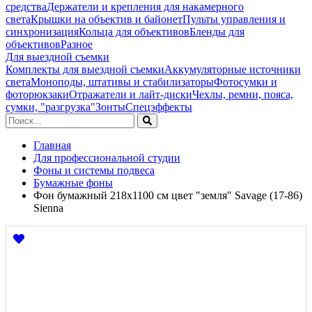
средства
Держатели и крепления для накамерного
света
Крышки на объектив и байонет
Пульты управления и
синхронизация
Кольца для объективов
Бленды для
объективов
Разное
Для выездной съемки
Комплекты для выездной съемки
Аккумуляторные источники
света
Моноподы, штативы и стабилизаторы
Фотосумки и
фоторюкзаки
Отражатели и лайт-диски
Чехлы, ремни, пояса,
сумки, "разгрузка"
Зонты
Спецэффекты
Главная
Для профессиональной студии
Фоны и системы подвеса
Бумажные фоны
Фон бумажный 218x1100 см цвет "земля" Savage (17-86)
Sienna