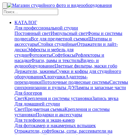
КАТАЛОГ
Для профессиональной студии
Постоянный свет
Импульсный свет
Фоны и системы
подвеса
Все для предметной съемки
Штативы и
аксессуары
Стойки студийные
Отражатели и лайт-
диски
Эффекты и мебель для
студии
Фотозонты
Софтбоксы
Рефлекторы и
насадки
Флаги, рамы и текстиль
Видео- и
аудиооборудование
Цветные фильтры, маски гобо
Держатели, зажимы
Сумки и кофры для студийного
оборудования
Хлопушки
Адаптеры-
переходники
Потолочные подвесные системы
Системы
синхронизации и пульты Д/У
Лампы и запасные части
Для блогеров
Свет
Крепления и системы установки
Запись звука
Для домашней студии
Свет
Предметная съемка
Крепления и системы
установки
Подарки и аксессуары
Для телефонов и экшн-камер
Для фотокамер и накамерных вспышек
Отражатели, софтбоксы, соты, рассеиватели на