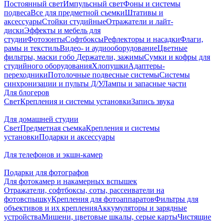
Постоянный свет
Импульсный свет
Фоны и системы
подвеса
Все для предметной съемки
Штативы и
аксессуары
Стойки студийные
Отражатели и лайт-
диски
Эффекты и мебель для
студии
Фотозонты
Софтбоксы
Рефлекторы и насадки
Флаги,
рамы и текстиль
Видео- и аудиооборудование
Цветные
фильтры, маски гобо
Держатели, зажимы
Сумки и кофры для
студийного оборудования
Хлопушки
Адаптеры-
переходники
Потолочные подвесные системы
Системы
синхронизации и пульты Д/У
Лампы и запасные части
Для блогеров
Свет
Крепления и системы установки
Запись звука
Для домашней студии
Свет
Предметная съемка
Крепления и системы
установки
Подарки и аксессуары
Для телефонов и экшн-камер
Подарки для фотографов
Для фотокамер и накамерных вспышек
Отражатели, софтбоксы, соты, рассеиватели на
фотовспышку
Крепления для фотоаппаратов
Фильтры для
объективов и их крепления
Аккумуляторы и зарядные
устройства
Мишени, цветовые шкалы, серые карты
Чистящие