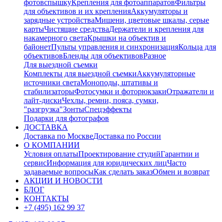
фотовспышку
Крепления для фотоаппаратов
Фильтры
для объективов и их крепления
Аккумуляторы и
зарядные устройства
Мишени, цветовые шкалы, серые
карты
Чистящие средства
Держатели и крепления для
накамерного света
Крышки на объектив и
байонет
Пульты управления и синхронизация
Кольца для
объективов
Бленды для объективов
Разное
Для выездной съемки
Комплекты для выездной съемки
Аккумуляторные
источники света
Моноподы, штативы и
стабилизаторы
Фотосумки и фоторюкзаки
Отражатели и
лайт-диски
Чехлы, ремни, пояса, сумки,
"разгрузка"
Зонты
Спецэффекты
Подарки для фотографов
ДОСТАВКА
Доставка по Москве
Доставка по России
О КОМПАНИИ
Условия оплаты
Проектирование студий
Гарантии и
сервис
Информация для юридических лиц
Часто
задаваемые вопросы
Как сделать заказ
Обмен и возврат
АКЦИИ И НОВОСТИ
БЛОГ
КОНТАКТЫ
+7 (495) 162 99 37