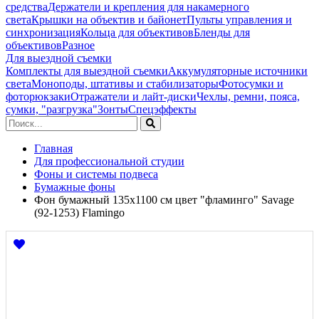
средства
Держатели и крепления для накамерного
света
Крышки на объектив и байонет
Пульты управления и
синхронизация
Кольца для объективов
Бленды для
объективов
Разное
Для выездной съемки
Комплекты для выездной съемки
Аккумуляторные источники
света
Моноподы, штативы и стабилизаторы
Фотосумки и
фоторюкзаки
Отражатели и лайт-диски
Чехлы, ремни, пояса,
сумки, "разгрузка"
Зонты
Спецэффекты
Главная
Для профессиональной студии
Фоны и системы подвеса
Бумажные фоны
Фон бумажный 135x1100 см цвет "фламинго" Savage
(92-1253) Flamingo