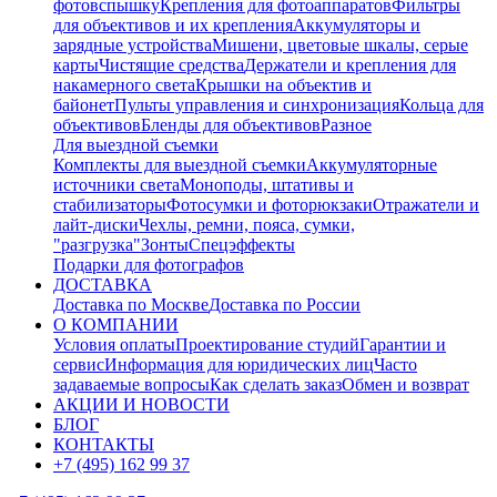
фотовспышку
Крепления для фотоаппаратов
Фильтры
для объективов и их крепления
Аккумуляторы и
зарядные устройства
Мишени, цветовые шкалы, серые
карты
Чистящие средства
Держатели и крепления для
накамерного света
Крышки на объектив и
байонет
Пульты управления и синхронизация
Кольца для
объективов
Бленды для объективов
Разное
Для выездной съемки
Комплекты для выездной съемки
Аккумуляторные
источники света
Моноподы, штативы и
стабилизаторы
Фотосумки и фоторюкзаки
Отражатели и
лайт-диски
Чехлы, ремни, пояса, сумки,
"разгрузка"
Зонты
Спецэффекты
Подарки для фотографов
ДОСТАВКА
Доставка по Москве
Доставка по России
О КОМПАНИИ
Условия оплаты
Проектирование студий
Гарантии и
сервис
Информация для юридических лиц
Часто
задаваемые вопросы
Как сделать заказ
Обмен и возврат
АКЦИИ И НОВОСТИ
БЛОГ
КОНТАКТЫ
+7 (495) 162 99 37