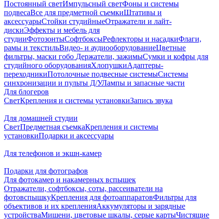
Постоянный свет
Импульсный свет
Фоны и системы
подвеса
Все для предметной съемки
Штативы и
аксессуары
Стойки студийные
Отражатели и лайт-
диски
Эффекты и мебель для
студии
Фотозонты
Софтбоксы
Рефлекторы и насадки
Флаги,
рамы и текстиль
Видео- и аудиооборудование
Цветные
фильтры, маски гобо
Держатели, зажимы
Сумки и кофры для
студийного оборудования
Хлопушки
Адаптеры-
переходники
Потолочные подвесные системы
Системы
синхронизации и пульты Д/У
Лампы и запасные части
Для блогеров
Свет
Крепления и системы установки
Запись звука
Для домашней студии
Свет
Предметная съемка
Крепления и системы
установки
Подарки и аксессуары
Для телефонов и экшн-камер
Подарки для фотографов
Для фотокамер и накамерных вспышек
Отражатели, софтбоксы, соты, рассеиватели на
фотовспышку
Крепления для фотоаппаратов
Фильтры для
объективов и их крепления
Аккумуляторы и зарядные
устройства
Мишени, цветовые шкалы, серые карты
Чистящие