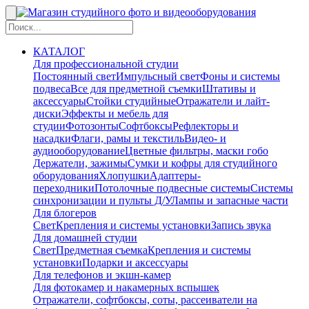
КАТАЛОГ
Для профессиональной студии
Постоянный свет
Импульсный свет
Фоны и системы
подвеса
Все для предметной съемки
Штативы и
аксессуары
Стойки студийные
Отражатели и лайт-
диски
Эффекты и мебель для
студии
Фотозонты
Софтбоксы
Рефлекторы и
насадки
Флаги, рамы и текстиль
Видео- и
аудиооборудование
Цветные фильтры, маски гобо
Держатели, зажимы
Сумки и кофры для студийного
оборудования
Хлопушки
Адаптеры-
переходники
Потолочные подвесные системы
Системы
синхронизации и пульты Д/У
Лампы и запасные части
Для блогеров
Свет
Крепления и системы установки
Запись звука
Для домашней студии
Свет
Предметная съемка
Крепления и системы
установки
Подарки и аксессуары
Для телефонов и экшн-камер
Для фотокамер и накамерных вспышек
Отражатели, софтбоксы, соты, рассеиватели на