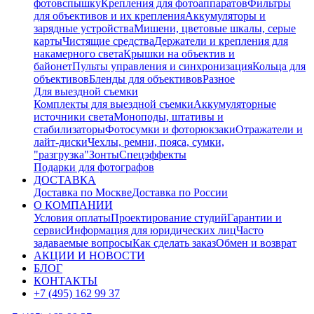
фотовспышку
Крепления для фотоаппаратов
Фильтры
для объективов и их крепления
Аккумуляторы и
зарядные устройства
Мишени, цветовые шкалы, серые
карты
Чистящие средства
Держатели и крепления для
накамерного света
Крышки на объектив и
байонет
Пульты управления и синхронизация
Кольца для
объективов
Бленды для объективов
Разное
Для выездной съемки
Комплекты для выездной съемки
Аккумуляторные
источники света
Моноподы, штативы и
стабилизаторы
Фотосумки и фоторюкзаки
Отражатели и
лайт-диски
Чехлы, ремни, пояса, сумки,
"разгрузка"
Зонты
Спецэффекты
Подарки для фотографов
ДОСТАВКА
Доставка по Москве
Доставка по России
О КОМПАНИИ
Условия оплаты
Проектирование студий
Гарантии и
сервис
Информация для юридических лиц
Часто
задаваемые вопросы
Как сделать заказ
Обмен и возврат
АКЦИИ И НОВОСТИ
БЛОГ
КОНТАКТЫ
+7 (495) 162 99 37