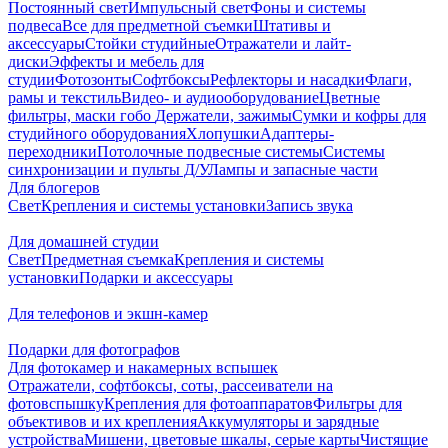
Постоянный свет
Импульсный свет
Фоны и системы
подвеса
Все для предметной съемки
Штативы и
аксессуары
Стойки студийные
Отражатели и лайт-
диски
Эффекты и мебель для
студии
Фотозонты
Софтбоксы
Рефлекторы и насадки
Флаги,
рамы и текстиль
Видео- и аудиооборудование
Цветные
фильтры, маски гобо
Держатели, зажимы
Сумки и кофры для
студийного оборудования
Хлопушки
Адаптеры-
переходники
Потолочные подвесные системы
Системы
синхронизации и пульты Д/У
Лампы и запасные части
Для блогеров
Свет
Крепления и системы установки
Запись звука
Для домашней студии
Свет
Предметная съемка
Крепления и системы
установки
Подарки и аксессуары
Для телефонов и экшн-камер
Подарки для фотографов
Для фотокамер и накамерных вспышек
Отражатели, софтбоксы, соты, рассеиватели на
фотовспышку
Крепления для фотоаппаратов
Фильтры для
объективов и их крепления
Аккумуляторы и зарядные
устройства
Мишени, цветовые шкалы, серые карты
Чистящие