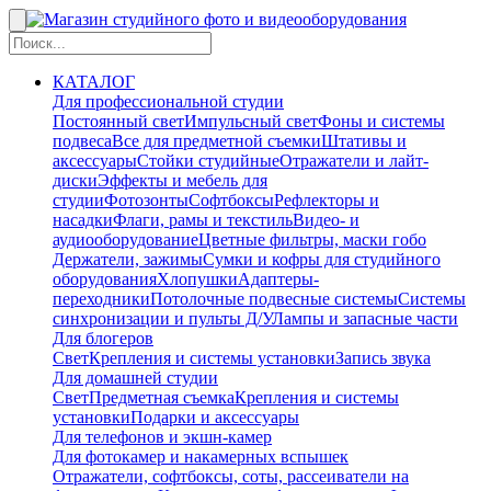
КАТАЛОГ
Для профессиональной студии
Постоянный свет
Импульсный свет
Фоны и системы
подвеса
Все для предметной съемки
Штативы и
аксессуары
Стойки студийные
Отражатели и лайт-
диски
Эффекты и мебель для
студии
Фотозонты
Софтбоксы
Рефлекторы и
насадки
Флаги, рамы и текстиль
Видео- и
аудиооборудование
Цветные фильтры, маски гобо
Держатели, зажимы
Сумки и кофры для студийного
оборудования
Хлопушки
Адаптеры-
переходники
Потолочные подвесные системы
Системы
синхронизации и пульты Д/У
Лампы и запасные части
Для блогеров
Свет
Крепления и системы установки
Запись звука
Для домашней студии
Свет
Предметная съемка
Крепления и системы
установки
Подарки и аксессуары
Для телефонов и экшн-камер
Для фотокамер и накамерных вспышек
Отражатели, софтбоксы, соты, рассеиватели на