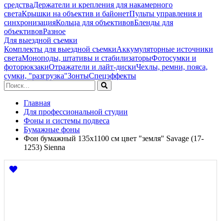
средства
Держатели и крепления для накамерного
света
Крышки на объектив и байонет
Пульты управления и
синхронизация
Кольца для объективов
Бленды для
объективов
Разное
Для выездной съемки
Комплекты для выездной съемки
Аккумуляторные источники
света
Моноподы, штативы и стабилизаторы
Фотосумки и
фоторюкзаки
Отражатели и лайт-диски
Чехлы, ремни, пояса,
сумки, "разгрузка"
Зонты
Спецэффекты
Главная
Для профессиональной студии
Фоны и системы подвеса
Бумажные фоны
Фон бумажный 135x1100 см цвет "земля" Savage (17-
1253) Sienna