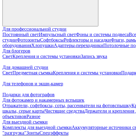
Для профессиональной студии
Постоянный свет
Импульсный свет
Фоны и системы подвеса
Все
студии
Фотозонты
Софтбоксы
Рефлекторы и насадки
Флаги, рамы
оборудования
Хлопушки
Адаптеры-переходники
Потолочные по
Для блогеров
Свет
Крепления и системы установки
Запись звука
Для домашней студии
Свет
Предметная съемка
Крепления и системы установки
Подарк
Для телефонов и экшн-камер
Подарки для фотографов
Для фотокамер и накамерных вспышек
Отражатели, софтбоксы, соты, рассеиватели на фотовспышку
К
шкалы, серые карты
Чистящие средства
Держатели и крепления 
объективов
Разное
Для выездной съемки
Комплекты для выездной съемки
Аккумуляторные источники с
"разгрузка"
Зонты
Спецэффекты