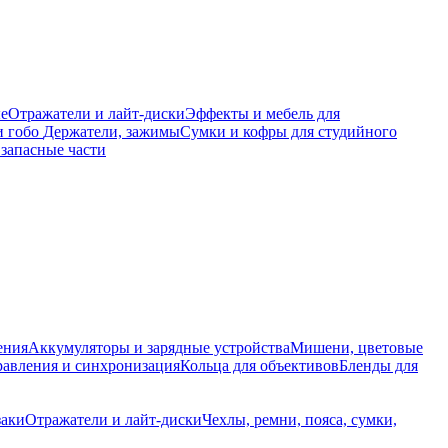
е
Отражатели и лайт-диски
Эффекты и мебель для
и гобо
Держатели, зажимы
Сумки и кофры для студийного
запасные части
ения
Аккумуляторы и зарядные устройства
Мишени, цветовые
равления и синхронизация
Кольца для объективов
Бленды для
заки
Отражатели и лайт-диски
Чехлы, ремни, пояса, сумки,