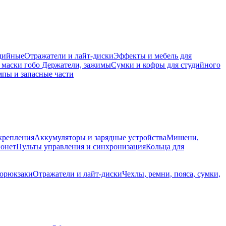
дийные
Отражатели и лайт-диски
Эффекты и мебель для
 маски гобо
Держатели, зажимы
Сумки и кофры для студийного
пы и запасные части
крепления
Аккумуляторы и зарядные устройства
Мишени,
йонет
Пульты управления и синхронизация
Кольца для
торюкзаки
Отражатели и лайт-диски
Чехлы, ремни, пояса, сумки,