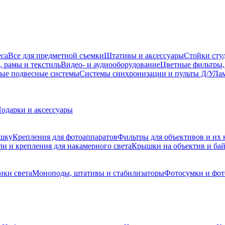
еса
Все для предметной съемки
Штативы и аксессуары
Стойки сту
, рамы и текстиль
Видео- и аудиооборудование
Цветные фильтры,
ые подвесные системы
Системы синхронизации и пульты Д/У
Лам
одарки и аксессуары
ышку
Крепления для фотоаппаратов
Фильтры для объективов и их 
и и крепления для накамерного света
Крышки на объектив и ба
ики света
Моноподы, штативы и стабилизаторы
Фотосумки и фо