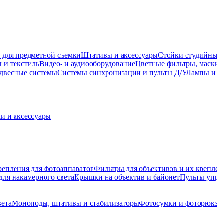
 для предметной съемки
Штативы и аксессуары
Стойки студийны
 и текстиль
Видео- и аудиооборудование
Цветные фильтры, маск
двесные системы
Системы синхронизации и пульты Д/У
Лампы и 
и и аксессуары
репления для фотоаппаратов
Фильтры для объективов и их крепл
для накамерного света
Крышки на объектив и байонет
Пульты уп
вета
Моноподы, штативы и стабилизаторы
Фотосумки и фоторюк