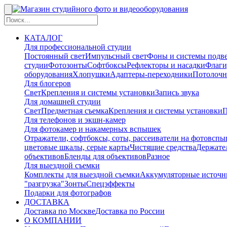
КАТАЛОГ
Для профессиональной студии
Постоянный свет
Импульсный свет
Фоны и системы подв
студии
Фотозонты
Софтбоксы
Рефлекторы и насадки
Флаги
оборудования
Хлопушки
Адаптеры-переходники
Потолочн
Для блогеров
Свет
Крепления и системы установки
Запись звука
Для домашней студии
Свет
Предметная съемка
Крепления и системы установки
П
Для телефонов и экшн-камер
Для фотокамер и накамерных вспышек
Отражатели, софтбоксы, соты, рассеиватели на фотовсп
цветовые шкалы, серые карты
Чистящие средства
Держател
объективов
Бленды для объективов
Разное
Для выездной съемки
Комплекты для выездной съемки
Аккумуляторные источн
"разгрузка"
Зонты
Спецэффекты
Подарки для фотографов
ДОСТАВКА
Доставка по Москве
Доставка по России
О КОМПАНИИ