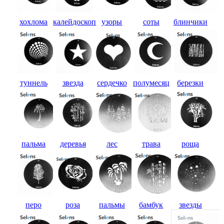
хохлома
калейдоскоп
узоры
соты
блинчики
туннель
звезда
сердечко
полумесяц
березки
пальма
деревья
лес
трава
роща
перо
роза
пальмы
бамбук
звезды