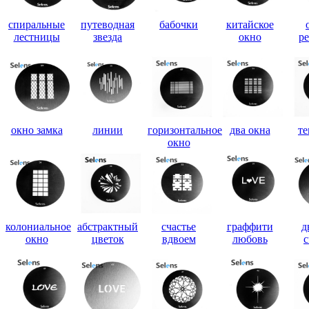
спиральные
путеводная
бабочки
китайское
лестницы
звезда
окно
р
окно замка
линии
горизонтальное
два окна
те
окно
колониальное
абстрактный
счастье
граффити
д
окно
цветок
вдвоем
любовь
с