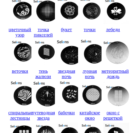
цветочный
точка
букет
точки
лебеди
узор
пикселей
веточки
тень
звездная
лунная
метеоритный
жалюзи
ночь
ночь
дождь
спиральные
путеводная
бабочки
китайское
окно с
лестницы
звезда
окно
решеткой