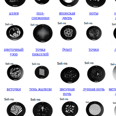
аллея
пол-
японская
ноты
снежинки
дверь
цветочный
точка
букет
точки
узор
пикселей
веточки
тень жалюзи
звездная
лунная ночь
мет
ночь