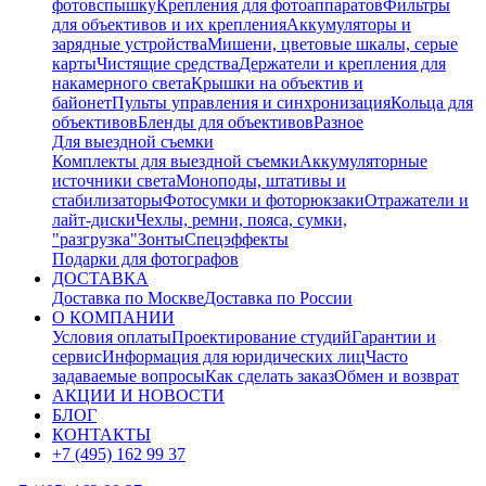
фотовспышку
Крепления для фотоаппаратов
Фильтры
для объективов и их крепления
Аккумуляторы и
зарядные устройства
Мишени, цветовые шкалы, серые
карты
Чистящие средства
Держатели и крепления для
накамерного света
Крышки на объектив и
байонет
Пульты управления и синхронизация
Кольца для
объективов
Бленды для объективов
Разное
Для выездной съемки
Комплекты для выездной съемки
Аккумуляторные
источники света
Моноподы, штативы и
стабилизаторы
Фотосумки и фоторюкзаки
Отражатели и
лайт-диски
Чехлы, ремни, пояса, сумки,
"разгрузка"
Зонты
Спецэффекты
Подарки для фотографов
ДОСТАВКА
Доставка по Москве
Доставка по России
О КОМПАНИИ
Условия оплаты
Проектирование студий
Гарантии и
сервис
Информация для юридических лиц
Часто
задаваемые вопросы
Как сделать заказ
Обмен и возврат
АКЦИИ И НОВОСТИ
БЛОГ
КОНТАКТЫ
+7 (495) 162 99 37