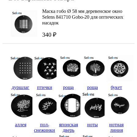
Маска гобо Ø 58 мм деревенское окно
Selens 841710 Gobo-20 для оптических
насадок
340 ₽
дуршлаг
птички
роща
роща
букет
аллея
пол-
японская
ноты
нотная
снежинки
дверь
линия