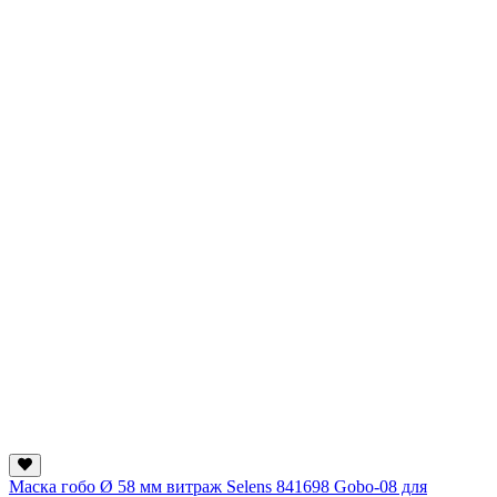
Маска гобо Ø 58 мм витраж Selens 841698 Gobo-08 для