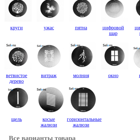
круги
ужас
пятна
цифровой
ци
шар
ветвистое
витраж
молния
окно
дерево
щель
косые
горизонтальные
жалюзи
жалюзи
Все варианты товара