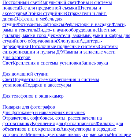
Постоянный свет
Импульсный свет
Фоны и системы
подвеса
Все для предметной съемки
Штативы и
аксессуары
Стойки студийные
Отражатели и лайт-
диски
Эффекты и мебель для
студии
Фотозонты
Софтбоксы
Рефлекторы и насадки
Флаги,
рамы и текстиль
Видео- и аудиооборудование
Цветные
фильтры, маски гобо
Держатели, зажимы
Сумки и кофры для
студийного оборудования
Хлопушки
Адаптеры-
переходники
Потолочные подвесные системы
Системы
синхронизации и пульты Д/У
Лампы и запасные части
Для блогеров
Свет
Крепления и системы установки
Запись звука
Для домашней студии
Свет
Предметная съемка
Крепления и системы
установки
Подарки и аксессуары
Для телефонов и экшн-камер
Подарки для фотографов
Для фотокамер и накамерных вспышек
Отражатели, софтбоксы, соты, рассеиватели на
фотовспышку
Крепления для фотоаппаратов
Фильтры для
объективов и их крепления
Аккумуляторы и зарядные
устройства
Мишени, цветовые шкалы, серые карты
Чистящие