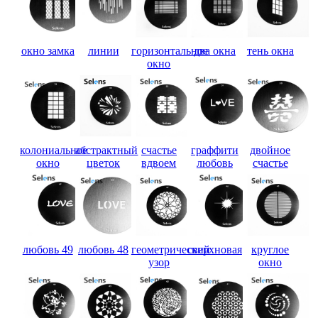
окно замка
линии
горизонтальное
два окна
тень окна
окно
колониальное
абстрактный
счастье
граффити
двойное
окно
цветок
вдвоем
любовь
счастье
любовь 49
любовь 48
геометрический
сверхновая
круглое
узор
окно