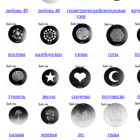
любовь 49
любовь 48
геометрический
сверхновая
кру
узор
хохлома
калейдоскоп
узоры
соты
бл
туннель
звезда
сердечко
полумесяц
б
пальма
деревья
лес
трава