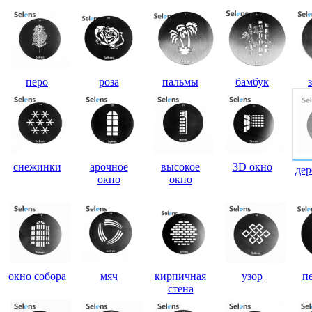
перо
роза
пальмы
бамбук
снежинки
арочное
высокое
3D окно
дер
окно
окно
окно собора
мяч
кирпичная
узор
п
стена