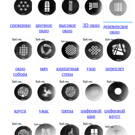
снежинки
арочное
высокое
3D окно
деревенское
окно
окно
окно
окно
мяч
кирпичная
узор
переплет
собора
стена
круги
ужас
пятна
цифровой
цифровой
шар
кругг