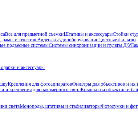
еса
Все для предметной съемки
Штативы и аксессуары
Стойки сту
, рамы и текстиль
Видео- и аудиооборудование
Цветные фильтры,
ые подвесные системы
Системы синхронизации и пульты Д/У
Лам
одарки и аксессуары
ышку
Крепления для фотоаппаратов
Фильтры для объективов и их 
и и крепления для накамерного света
Крышки на объектив и ба
ики света
Моноподы, штативы и стабилизаторы
Фотосумки и фо