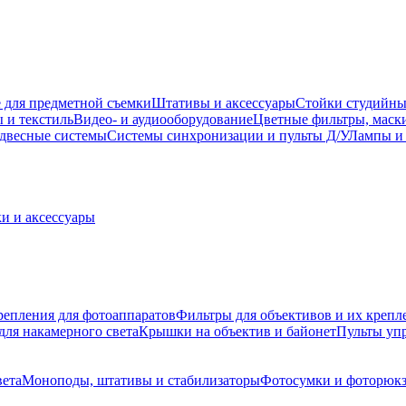
 для предметной съемки
Штативы и аксессуары
Стойки студийны
 и текстиль
Видео- и аудиооборудование
Цветные фильтры, маск
двесные системы
Системы синхронизации и пульты Д/У
Лампы и 
и и аксессуары
репления для фотоаппаратов
Фильтры для объективов и их крепл
для накамерного света
Крышки на объектив и байонет
Пульты уп
вета
Моноподы, штативы и стабилизаторы
Фотосумки и фоторюк