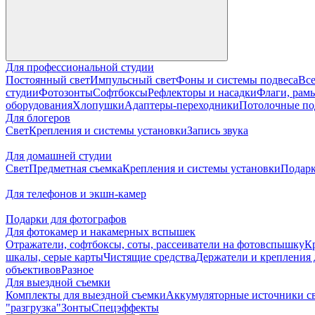
Для профессиональной студии
Постоянный свет
Импульсный свет
Фоны и системы подвеса
Все
студии
Фотозонты
Софтбоксы
Рефлекторы и насадки
Флаги, рамы
оборудования
Хлопушки
Адаптеры-переходники
Потолочные по
Для блогеров
Свет
Крепления и системы установки
Запись звука
Для домашней студии
Свет
Предметная съемка
Крепления и системы установки
Подарк
Для телефонов и экшн-камер
Подарки для фотографов
Для фотокамер и накамерных вспышек
Отражатели, софтбоксы, соты, рассеиватели на фотовспышку
К
шкалы, серые карты
Чистящие средства
Держатели и крепления 
объективов
Разное
Для выездной съемки
Комплекты для выездной съемки
Аккумуляторные источники с
"разгрузка"
Зонты
Спецэффекты