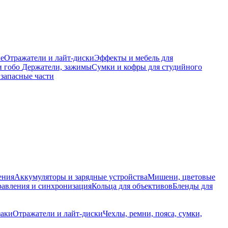
е
Отражатели и лайт-диски
Эффекты и мебель для
и гобо
Держатели, зажимы
Сумки и кофры для студийного
запасные части
ения
Аккумуляторы и зарядные устройства
Мишени, цветовые
равления и синхронизация
Кольца для объективов
Бленды для
заки
Отражатели и лайт-диски
Чехлы, ремни, пояса, сумки,