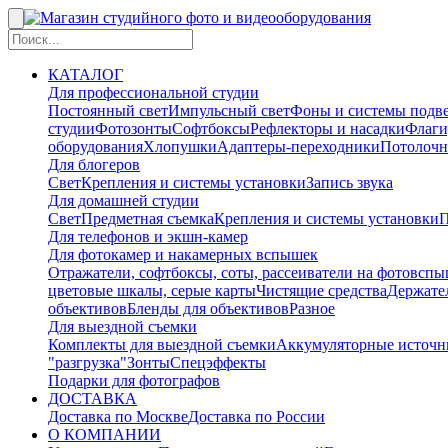
КАТАЛОГ
Для профессиональной студии
Постоянный свет
Импульсный свет
Фоны и системы подв
студии
Фотозонты
Софтбоксы
Рефлекторы и насадки
Флаги
оборудования
Хлопушки
Адаптеры-переходники
Потолочн
Для блогеров
Свет
Крепления и системы установки
Запись звука
Для домашней студии
Свет
Предметная съемка
Крепления и системы установки
П
Для телефонов и экшн-камер
Для фотокамер и накамерных вспышек
Отражатели, софтбоксы, соты, рассеиватели на фотовсп
цветовые шкалы, серые карты
Чистящие средства
Держател
объективов
Бленды для объективов
Разное
Для выездной съемки
Комплекты для выездной съемки
Аккумуляторные источн
"разгрузка"
Зонты
Спецэффекты
Подарки для фотографов
ДОСТАВКА
Доставка по Москве
Доставка по России
О КОМПАНИИ