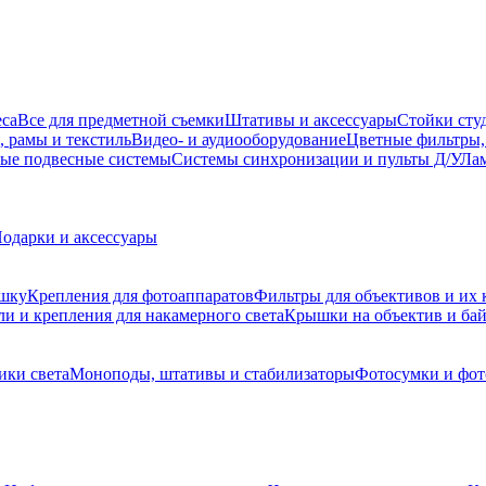
еса
Все для предметной съемки
Штативы и аксессуары
Стойки сту
, рамы и текстиль
Видео- и аудиооборудование
Цветные фильтры,
ые подвесные системы
Системы синхронизации и пульты Д/У
Лам
одарки и аксессуары
ышку
Крепления для фотоаппаратов
Фильтры для объективов и их 
и и крепления для накамерного света
Крышки на объектив и ба
ики света
Моноподы, штативы и стабилизаторы
Фотосумки и фо