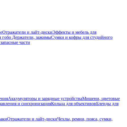
е
Отражатели и лайт-диски
Эффекты и мебель для
и гобо
Держатели, зажимы
Сумки и кофры для студийного
запасные части
ения
Аккумуляторы и зарядные устройства
Мишени, цветовые
равления и синхронизация
Кольца для объективов
Бленды для
заки
Отражатели и лайт-диски
Чехлы, ремни, пояса, сумки,