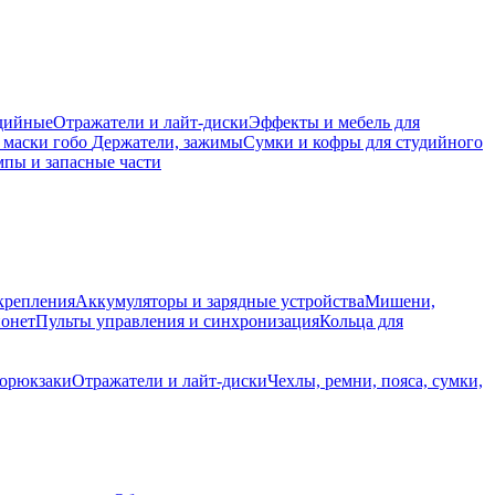
дийные
Отражатели и лайт-диски
Эффекты и мебель для
 маски гобо
Держатели, зажимы
Сумки и кофры для студийного
пы и запасные части
крепления
Аккумуляторы и зарядные устройства
Мишени,
йонет
Пульты управления и синхронизация
Кольца для
торюкзаки
Отражатели и лайт-диски
Чехлы, ремни, пояса, сумки,