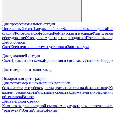
Для профессиональной студии
Постоянный свет
Импульсный свет
Фоны и системы подвеса
Все
студии
Фотозонты
Софтбоксы
Рефлекторы и насадки
Флаги, рамы
оборудования
Хлопушки
Адаптеры-переходники
Потолочные по
Для блогеров
Свет
Крепления и системы установки
Запись звука
Для домашней студии
Свет
Предметная съемка
Крепления и системы установки
Подарк
Для телефонов и экшн-камер
Подарки для фотографов
Для фотокамер и накамерных вспышек
Отражатели, софтбоксы, соты, рассеиватели на фотовспышку
К
шкалы, серые карты
Чистящие средства
Держатели и крепления 
объективов
Разное
Для выездной съемки
Комплекты для выездной съемки
Аккумуляторные источники с
"разгрузка"
Зонты
Спецэффекты