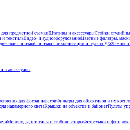
 для предметной съемки
Штативы и аксессуары
Стойки студийны
 и текстиль
Видео- и аудиооборудование
Цветные фильтры, маск
двесные системы
Системы синхронизации и пульты Д/У
Лампы и 
и и аксессуары
репления для фотоаппаратов
Фильтры для объективов и их крепл
для накамерного света
Крышки на объектив и байонет
Пульты уп
вета
Моноподы, штативы и стабилизаторы
Фотосумки и фоторюк