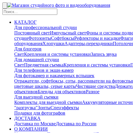
КАТАЛОГ
Для профессиональной студии
Постоянный свет
Импульсный свет
Фоны и системы подв
студии
Фотозонты
Софтбоксы
Рефлекторы и насадки
Флаги
оборудования
Хлопушки
Адаптеры-переходники
Потолочн
Для блогеров
Свет
Крепления и системы установки
Запись звука
Для домашней студии
Свет
Предметная съемка
Крепления и системы установки
П
Для телефонов и экшн-камер
Для фотокамер и накамерных вспышек
Отражатели, софтбоксы, соты, рассеиватели на фотовсп
цветовые шкалы, серые карты
Чистящие средства
Держател
объективов
Бленды для объективов
Разное
Для выездной съемки
Комплекты для выездной съемки
Аккумуляторные источн
"разгрузка"
Зонты
Спецэффекты
Подарки для фотографов
ДОСТАВКА
Доставка по Москве
Доставка по России
О КОМПАНИИ