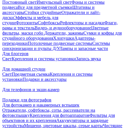
Постоянный свет
Импульсный свет
Фоны и системы
подвеса
Все для предметной съемки
Штативы и
аксессуары
Стойки студийные
Отражатели и лайт-
диски
Эффекты и мебель для
студии
Фотозонты
Софтбоксы
Рефлекторы и насадки
Флаги,
рамы и текстиль
Видео- и аудиооборудование
Цветные
фильтры, маски гобо
Держатели, зажимы
Сумки и кофры для
студийного оборудования
Хлопушки
Адаптеры-
переходники
Потолочные подвесные системы
Системы
синхронизации и пульты Д/У
Лампы и запасные части
Для блогеров
Свет
Крепления и системы установки
Запись звука
Для домашней студии
Свет
Предметная съемка
Крепления и системы
установки
Подарки и аксессуары
Для телефонов и экшн-камер
Подарки для фотографов
Для фотокамер и накамерных вспышек
Отражатели, софтбоксы, соты, рассеиватели на
фотовспышку
Крепления для фотоаппаратов
Фильтры для
объективов и их крепления
Аккумуляторы и зарядные
устройства
Мишени, цветовые шкалы, серые карты
Чистящие