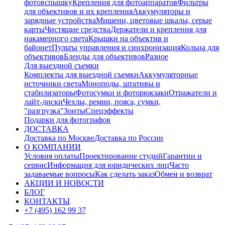
фотовспышку
Крепления для фотоаппаратов
Фильтры
для объективов и их крепления
Аккумуляторы и
зарядные устройства
Мишени, цветовые шкалы, серые
карты
Чистящие средства
Держатели и крепления для
накамерного света
Крышки на объектив и
байонет
Пульты управления и синхронизация
Кольца для
объективов
Бленды для объективов
Разное
Для выездной съемки
Комплекты для выездной съемки
Аккумуляторные
источники света
Моноподы, штативы и
стабилизаторы
Фотосумки и фоторюкзаки
Отражатели и
лайт-диски
Чехлы, ремни, пояса, сумки,
"разгрузка"
Зонты
Спецэффекты
Подарки для фотографов
ДОСТАВКА
Доставка по Москве
Доставка по России
О КОМПАНИИ
Условия оплаты
Проектирование студий
Гарантии и
сервис
Информация для юридических лиц
Часто
задаваемые вопросы
Как сделать заказ
Обмен и возврат
АКЦИИ И НОВОСТИ
БЛОГ
КОНТАКТЫ
+7 (495) 162 99 37