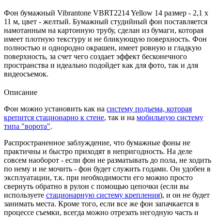
Фон бумажный Vibrantone VBRT2214 Yellow 14 размер - 2,1 x
11 м, цвет - желтый. Бумажный студийный фон поставляется
намотанным на картонную трубу, сделан из бумаги, которая
имеет плотную текстуру и не бликующую поверхность. Фон
полностью и однородно окрашен, имеет ровную и гладкую
поверхность, за счет чего создает эффект бесконечного
пространства и идеально подойдет как для фото, так и для
видеосъемок.
Описание
Фон можно установить как на
систему подъема, которая
крепится стационарно к стене
, так и на
мобильную систему
типа "ворота"
.
Распространенное заблуждение, что бумажные фоны не
практичны и быстро приходят в непригодность. На деле
совсем наоборот - если фон не разматывать до пола, не ходить
по нему и не мочить - фон будет служить годами. Он удобен в
эксплуатации, т.к. при необходимости его можно просто
свернуть обратно в рулон с помощью цепочки (если вы
используете
стационарную систему крепления
), и он не будет
занимать места. Кроме того, если все же фон запачкается в
процессе съемки, всегда можно отрезать негодную часть и