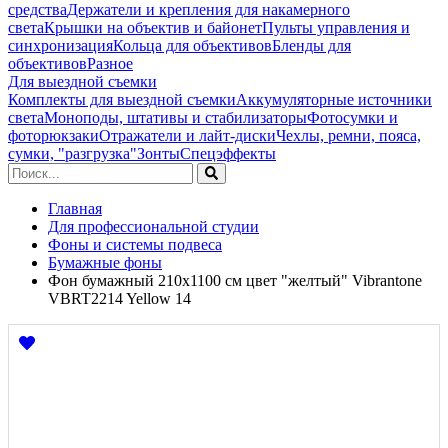
средства
Держатели и крепления для накамерного
света
Крышки на объектив и байонет
Пульты управления и
синхронизация
Кольца для объективов
Бленды для
объективов
Разное
Для выездной съемки
Комплекты для выездной съемки
Аккумуляторные источники
света
Моноподы, штативы и стабилизаторы
Фотосумки и
фоторюкзаки
Отражатели и лайт-диски
Чехлы, ремни, пояса,
сумки, "разгрузка"
Зонты
Спецэффекты
Главная
Для профессиональной студии
Фоны и системы подвеса
Бумажные фоны
Фон бумажный 210x1100 см цвет "желтый" Vibrantone
VBRT2214 Yellow 14