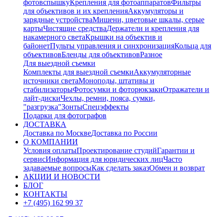
фотовспышку
Крепления для фотоаппаратов
Фильтры
для объективов и их крепления
Аккумуляторы и
зарядные устройства
Мишени, цветовые шкалы, серые
карты
Чистящие средства
Держатели и крепления для
накамерного света
Крышки на объектив и
байонет
Пульты управления и синхронизация
Кольца для
объективов
Бленды для объективов
Разное
Для выездной съемки
Комплекты для выездной съемки
Аккумуляторные
источники света
Моноподы, штативы и
стабилизаторы
Фотосумки и фоторюкзаки
Отражатели и
лайт-диски
Чехлы, ремни, пояса, сумки,
"разгрузка"
Зонты
Спецэффекты
Подарки для фотографов
ДОСТАВКА
Доставка по Москве
Доставка по России
О КОМПАНИИ
Условия оплаты
Проектирование студий
Гарантии и
сервис
Информация для юридических лиц
Часто
задаваемые вопросы
Как сделать заказ
Обмен и возврат
АКЦИИ И НОВОСТИ
БЛОГ
КОНТАКТЫ
+7 (495) 162 99 37