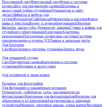
Постоянный свет
Импульсный свет
Фоны и системы
подвеса
Все для предметной съемки
Штативы и
аксессуары
Стойки студийные
Отражатели и лайт-
диски
Эффекты и мебель для
студии
Фотозонты
Софтбоксы
Рефлекторы и насадки
Флаги,
рамы и текстиль
Видео- и аудиооборудование
Цветные
фильтры, маски гобо
Держатели, зажимы
Сумки и кофры для
студийного оборудования
Хлопушки
Адаптеры-
переходники
Потолочные подвесные системы
Системы
синхронизации и пульты Д/У
Лампы и запасные части
Для блогеров
Свет
Крепления и системы установки
Запись звука
Для домашней студии
Свет
Предметная съемка
Крепления и системы
установки
Подарки и аксессуары
Для телефонов и экшн-камер
Подарки для фотографов
Для фотокамер и накамерных вспышек
Отражатели, софтбоксы, соты, рассеиватели на
фотовспышку
Крепления для фотоаппаратов
Фильтры для
объективов и их крепления
Аккумуляторы и зарядные
устройства
Мишени, цветовые шкалы, серые карты
Чистящие