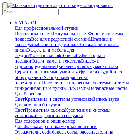
КАТАЛОГ
Для профессиональной студии
Постоянный свет
Импульсный свет
Фоны и системы
подвеса
Все для предметной съемки
Штативы и
аксессуары
Стойки студийные
Отражатели и лайт-
диски
Эффекты и мебель для
студии
Фотозонты
Софтбоксы
Рефлекторы и
насадки
Флаги, рамы и текстиль
Видео- и
аудиооборудование
Цветные фильтры, маски гобо
Держатели, зажимы
Сумки и кофры для студийного
оборудования
Хлопушки
Адаптеры-
переходники
Потолочные подвесные системы
Системы
синхронизации и пульты Д/У
Лампы и запасные части
Для блогеров
Свет
Крепления и системы установки
Запись звука
Для домашней студии
Свет
Предметная съемка
Крепления и системы
установки
Подарки и аксессуары
Для телефонов и экшн-камер
Для фотокамер и накамерных вспышек
Отражатели, софтбоксы, соты, рассеиватели на