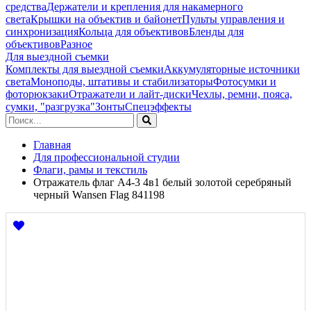
средства
Держатели и крепления для накамерного
света
Крышки на объектив и байонет
Пульты управления и
синхронизация
Кольца для объективов
Бленды для
объективов
Разное
Для выездной съемки
Комплекты для выездной съемки
Аккумуляторные источники
света
Моноподы, штативы и стабилизаторы
Фотосумки и
фоторюкзаки
Отражатели и лайт-диски
Чехлы, ремни, пояса,
сумки, "разгрузка"
Зонты
Спецэффекты
Главная
Для профессиональной студии
Флаги, рамы и текстиль
Отражатель флаг А4-3 4в1 белый золотой серебряный
черный Wansen Flag 841198