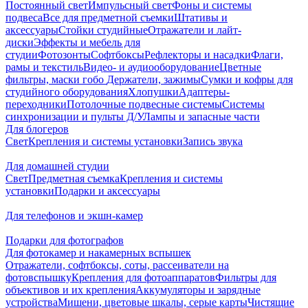
Постоянный свет
Импульсный свет
Фоны и системы
подвеса
Все для предметной съемки
Штативы и
аксессуары
Стойки студийные
Отражатели и лайт-
диски
Эффекты и мебель для
студии
Фотозонты
Софтбоксы
Рефлекторы и насадки
Флаги,
рамы и текстиль
Видео- и аудиооборудование
Цветные
фильтры, маски гобо
Держатели, зажимы
Сумки и кофры для
студийного оборудования
Хлопушки
Адаптеры-
переходники
Потолочные подвесные системы
Системы
синхронизации и пульты Д/У
Лампы и запасные части
Для блогеров
Свет
Крепления и системы установки
Запись звука
Для домашней студии
Свет
Предметная съемка
Крепления и системы
установки
Подарки и аксессуары
Для телефонов и экшн-камер
Подарки для фотографов
Для фотокамер и накамерных вспышек
Отражатели, софтбоксы, соты, рассеиватели на
фотовспышку
Крепления для фотоаппаратов
Фильтры для
объективов и их крепления
Аккумуляторы и зарядные
устройства
Мишени, цветовые шкалы, серые карты
Чистящие