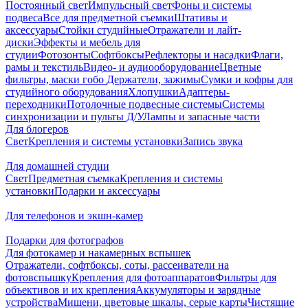
Постоянный свет
Импульсный свет
Фоны и системы
подвеса
Все для предметной съемки
Штативы и
аксессуары
Стойки студийные
Отражатели и лайт-
диски
Эффекты и мебель для
студии
Фотозонты
Софтбоксы
Рефлекторы и насадки
Флаги,
рамы и текстиль
Видео- и аудиооборудование
Цветные
фильтры, маски гобо
Держатели, зажимы
Сумки и кофры для
студийного оборудования
Хлопушки
Адаптеры-
переходники
Потолочные подвесные системы
Системы
синхронизации и пульты Д/У
Лампы и запасные части
Для блогеров
Свет
Крепления и системы установки
Запись звука
Для домашней студии
Свет
Предметная съемка
Крепления и системы
установки
Подарки и аксессуары
Для телефонов и экшн-камер
Подарки для фотографов
Для фотокамер и накамерных вспышек
Отражатели, софтбоксы, соты, рассеиватели на
фотовспышку
Крепления для фотоаппаратов
Фильтры для
объективов и их крепления
Аккумуляторы и зарядные
устройства
Мишени, цветовые шкалы, серые карты
Чистящие