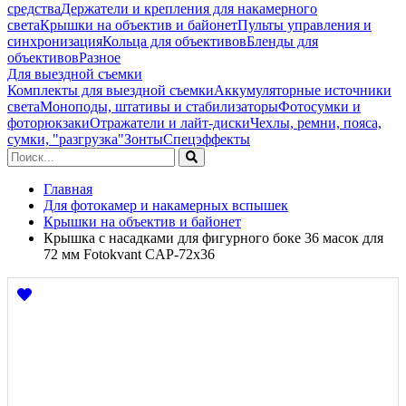
средства
Держатели и крепления для накамерного
света
Крышки на объектив и байонет
Пульты управления и
синхронизация
Кольца для объективов
Бленды для
объективов
Разное
Для выездной съемки
Комплекты для выездной съемки
Аккумуляторные источники
света
Моноподы, штативы и стабилизаторы
Фотосумки и
фоторюкзаки
Отражатели и лайт-диски
Чехлы, ремни, пояса,
сумки, "разгрузка"
Зонты
Спецэффекты
Главная
Для фотокамер и накамерных вспышек
Крышки на объектив и байонет
Крышка с насадками для фигурного боке 36 масок для
72 мм Fotokvant CAP-72х36