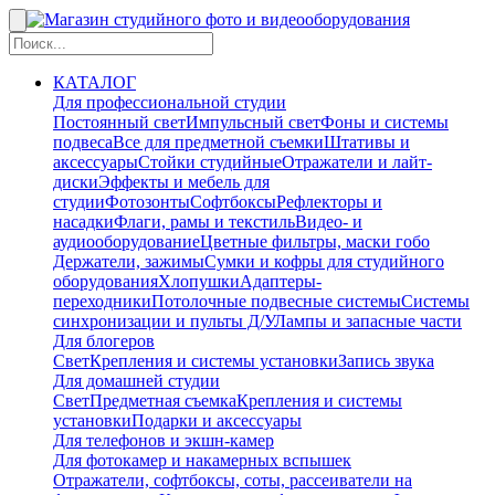
КАТАЛОГ
Для профессиональной студии
Постоянный свет
Импульсный свет
Фоны и системы
подвеса
Все для предметной съемки
Штативы и
аксессуары
Стойки студийные
Отражатели и лайт-
диски
Эффекты и мебель для
студии
Фотозонты
Софтбоксы
Рефлекторы и
насадки
Флаги, рамы и текстиль
Видео- и
аудиооборудование
Цветные фильтры, маски гобо
Держатели, зажимы
Сумки и кофры для студийного
оборудования
Хлопушки
Адаптеры-
переходники
Потолочные подвесные системы
Системы
синхронизации и пульты Д/У
Лампы и запасные части
Для блогеров
Свет
Крепления и системы установки
Запись звука
Для домашней студии
Свет
Предметная съемка
Крепления и системы
установки
Подарки и аксессуары
Для телефонов и экшн-камер
Для фотокамер и накамерных вспышек
Отражатели, софтбоксы, соты, рассеиватели на