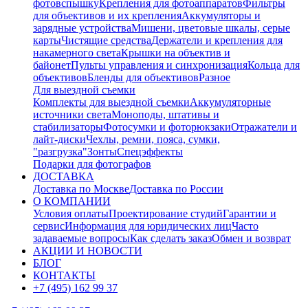
фотовспышку
Крепления для фотоаппаратов
Фильтры
для объективов и их крепления
Аккумуляторы и
зарядные устройства
Мишени, цветовые шкалы, серые
карты
Чистящие средства
Держатели и крепления для
накамерного света
Крышки на объектив и
байонет
Пульты управления и синхронизация
Кольца для
объективов
Бленды для объективов
Разное
Для выездной съемки
Комплекты для выездной съемки
Аккумуляторные
источники света
Моноподы, штативы и
стабилизаторы
Фотосумки и фоторюкзаки
Отражатели и
лайт-диски
Чехлы, ремни, пояса, сумки,
"разгрузка"
Зонты
Спецэффекты
Подарки для фотографов
ДОСТАВКА
Доставка по Москве
Доставка по России
О КОМПАНИИ
Условия оплаты
Проектирование студий
Гарантии и
сервис
Информация для юридических лиц
Часто
задаваемые вопросы
Как сделать заказ
Обмен и возврат
АКЦИИ И НОВОСТИ
БЛОГ
КОНТАКТЫ
+7 (495) 162 99 37