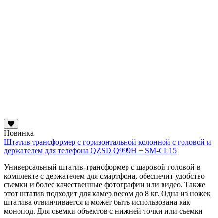
Новинка
Штатив трансформер с горизонтальной колонной с головой и
держателем для телефона QZSD Q999H + SM-CL15
Универсальный штатив-трансформер с шаровой головой в
комплекте с держателем для смартфона, обеспечит удобство
съемки и более качественные фотографии или видео. Также
этот штатив подходит для камер весом до 8 кг. Одна из ножек
штатива отвинчивается и может быть использована как
монопод. Для съемки объектов с нижней точки или съемки