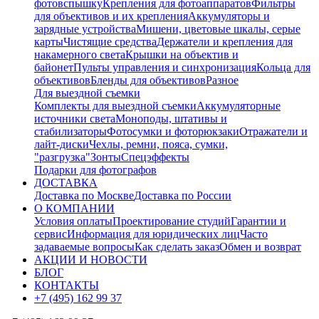
фотовспышку
Крепления для фотоаппаратов
Фильтры
для объективов и их крепления
Аккумуляторы и
зарядные устройства
Мишени, цветовые шкалы, серые
карты
Чистящие средства
Держатели и крепления для
накамерного света
Крышки на объектив и
байонет
Пульты управления и синхронизация
Кольца для
объективов
Бленды для объективов
Разное
Для выездной съемки
Комплекты для выездной съемки
Аккумуляторные
источники света
Моноподы, штативы и
стабилизаторы
Фотосумки и фоторюкзаки
Отражатели и
лайт-диски
Чехлы, ремни, пояса, сумки,
"разгрузка"
Зонты
Спецэффекты
Подарки для фотографов
ДОСТАВКА
Доставка по Москве
Доставка по России
О КОМПАНИИ
Условия оплаты
Проектирование студий
Гарантии и
сервис
Информация для юридических лиц
Часто
задаваемые вопросы
Как сделать заказ
Обмен и возврат
АКЦИИ И НОВОСТИ
БЛОГ
КОНТАКТЫ
+7 (495) 162 99 37