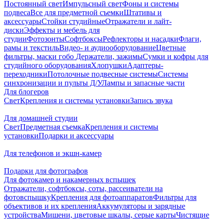
Постоянный свет
Импульсный свет
Фоны и системы
подвеса
Все для предметной съемки
Штативы и
аксессуары
Стойки студийные
Отражатели и лайт-
диски
Эффекты и мебель для
студии
Фотозонты
Софтбоксы
Рефлекторы и насадки
Флаги,
рамы и текстиль
Видео- и аудиооборудование
Цветные
фильтры, маски гобо
Держатели, зажимы
Сумки и кофры для
студийного оборудования
Хлопушки
Адаптеры-
переходники
Потолочные подвесные системы
Системы
синхронизации и пульты Д/У
Лампы и запасные части
Для блогеров
Свет
Крепления и системы установки
Запись звука
Для домашней студии
Свет
Предметная съемка
Крепления и системы
установки
Подарки и аксессуары
Для телефонов и экшн-камер
Подарки для фотографов
Для фотокамер и накамерных вспышек
Отражатели, софтбоксы, соты, рассеиватели на
фотовспышку
Крепления для фотоаппаратов
Фильтры для
объективов и их крепления
Аккумуляторы и зарядные
устройства
Мишени, цветовые шкалы, серые карты
Чистящие