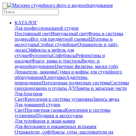
КАТАЛОГ
Для профессиональной студии
Постоянный свет
Импульсный свет
Фоны и системы
подвеса
Все для предметной съемки
Штативы и
аксессуары
Стойки студийные
Отражатели и лайт-
диски
Эффекты и мебель для
студии
Фотозонты
Софтбоксы
Рефлекторы и
насадки
Флаги, рамы и текстиль
Видео- и
аудиооборудование
Цветные фильтры, маски гобо
Держатели, зажимы
Сумки и кофры для студийного
оборудования
Хлопушки
Адаптеры-
переходники
Потолочные подвесные системы
Системы
синхронизации и пульты Д/У
Лампы и запасные части
Для блогеров
Свет
Крепления и системы установки
Запись звука
Для домашней студии
Свет
Предметная съемка
Крепления и системы
установки
Подарки и аксессуары
Для телефонов и экшн-камер
Для фотокамер и накамерных вспышек
Отражатели, софтбоксы, соты, рассеиватели на