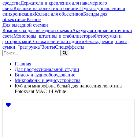
средства
Держатели и крепления для накамерного
света
Крышки на объектив и байонет
Пульты управления и
синхронизация
Кольца для объективов
Бленды для
объективов
Разное
Для выездной съемки
Комплекты для выездной съемки
Аккумуляторные источники
света
Моноподы, штативы и стабилизаторы
Фотосумки и
фоторюкзаки
Отражатели и лайт-диски
Чехлы, ремни, пояса,
сумки, "разгрузка"
Зонты
Спецэффекты
Главная
Для профессиональной студии
Видео- и аудиооборудование
Микрофоны и аудиоустройства
Куб для микрофона белый для нанесения логотипа
Fotokvant MAC-14 White