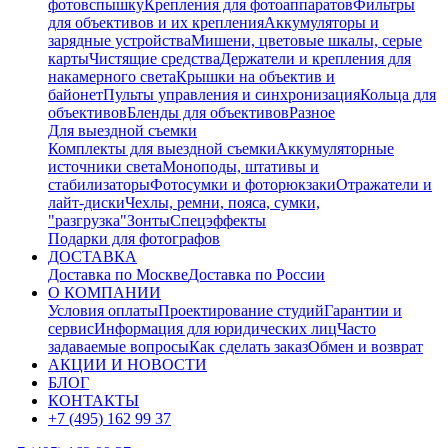
фотовспышку
Крепления для фотоаппаратов
Фильтры
для объективов и их крепления
Аккумуляторы и
зарядные устройства
Мишени, цветовые шкалы, серые
карты
Чистящие средства
Держатели и крепления для
накамерного света
Крышки на объектив и
байонет
Пульты управления и синхронизация
Кольца для
объективов
Бленды для объективов
Разное
Для выездной съемки
Комплекты для выездной съемки
Аккумуляторные
источники света
Моноподы, штативы и
стабилизаторы
Фотосумки и фоторюкзаки
Отражатели и
лайт-диски
Чехлы, ремни, пояса, сумки,
"разгрузка"
Зонты
Спецэффекты
Подарки для фотографов
ДОСТАВКА
Доставка по Москве
Доставка по России
О КОМПАНИИ
Условия оплаты
Проектирование студий
Гарантии и
сервис
Информация для юридических лиц
Часто
задаваемые вопросы
Как сделать заказ
Обмен и возврат
АКЦИИ И НОВОСТИ
БЛОГ
КОНТАКТЫ
+7 (495) 162 99 37