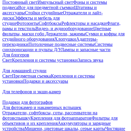
Постоянный свет
Импульсный свет
Фоны и системы
подвеса
Все для предметной съемки
Штативы и
аксессуары
Стойки студийные
Отражатели и лайт-
диски
Эффекты и мебель для
студии
Фотозонты
Софтбоксы
Рефлекторы и насадки
Флаги,
рамы и текстиль
Видео- и аудиооборудование
Цветные
фильтры, маски гобо
Держатели, зажимы
Сумки и кофры для
студийного оборудования
Хлопушки
Адаптеры-
переходники
Потолочные подвесные системы
Системы
синхронизации и пульты Д/У
Лампы и запасные части
Для блогеров
Свет
Крепления и системы установки
Запись звука
Для домашней студии
Свет
Предметная съемка
Крепления и системы
установки
Подарки и аксессуары
Для телефонов и экшн-камер
Подарки для фотографов
Для фотокамер и накамерных вспышек
Отражатели, софтбоксы, соты, рассеиватели на
фотовспышку
Крепления для фотоаппаратов
Фильтры для
объективов и их крепления
Аккумуляторы и зарядные
устройства
Мишени, цветовые шкалы, серые карты
Чистящие