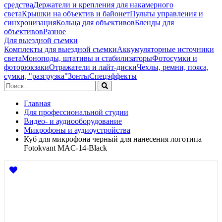
средства
Держатели и крепления для накамерного
света
Крышки на объектив и байонет
Пульты управления и
синхронизация
Кольца для объективов
Бленды для
объективов
Разное
Для выездной съемки
Комплекты для выездной съемки
Аккумуляторные источники
света
Моноподы, штативы и стабилизаторы
Фотосумки и
фоторюкзаки
Отражатели и лайт-диски
Чехлы, ремни, пояса,
сумки, "разгрузка"
Зонты
Спецэффекты
Главная
Для профессиональной студии
Видео- и аудиооборудование
Микрофоны и аудиоустройства
Куб для микрофона черный для нанесения логотипа
Fotokvant MAC-14-Black