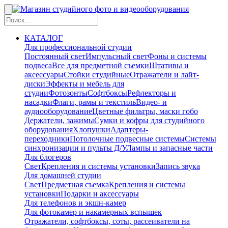
КАТАЛОГ
Для профессиональной студии
Постоянный свет
Импульсный свет
Фоны и системы
подвеса
Все для предметной съемки
Штативы и
аксессуары
Стойки студийные
Отражатели и лайт-
диски
Эффекты и мебель для
студии
Фотозонты
Софтбоксы
Рефлекторы и
насадки
Флаги, рамы и текстиль
Видео- и
аудиооборудование
Цветные фильтры, маски гобо
Держатели, зажимы
Сумки и кофры для студийного
оборудования
Хлопушки
Адаптеры-
переходники
Потолочные подвесные системы
Системы
синхронизации и пульты Д/У
Лампы и запасные части
Для блогеров
Свет
Крепления и системы установки
Запись звука
Для домашней студии
Свет
Предметная съемка
Крепления и системы
установки
Подарки и аксессуары
Для телефонов и экшн-камер
Для фотокамер и накамерных вспышек
Отражатели, софтбоксы, соты, рассеиватели на