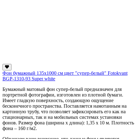
Фон бумажный 135х1000 см цвет "супер-белый" Fotokvant
BGP-1310-93 Super white
Бумажный матовый фон супер-белый предназначен для
портретной фотографии, изготовлен из плотной бумаги.
Имеет гладкую поверхность, создающую ощущение
бесконечного пространства. Поставляется намотанным на
картонную трубу, что позволяет зафиксировать его как на
стационарных, так и на мобильных системах установки
фонов. Размер фона (ширина х длина): 1,35 х 10 м. Плотность
фона – 160 г/м2.
Обращаем ваше внимание, что данные фоны являются