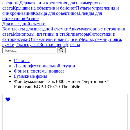
средства
Держатели и крепления для накамерного
света
Крышки на объектив и байонет
Пульты управления и
синхронизация
Кольца для объективов
Бленды для
объективов
Разное
Для выездной съемки
Комплекты для выездной съемки
Аккумуляторные источники
света
Моноподы, штативы и стабилизаторы
Фотосумки и
фоторюкзаки
Отражатели и лайт-диски
Чехлы, ремни, пояса,
сумки, "разгрузка"
Зонты
Спецэффекты
Главная
Для профессиональной студии
Фоны и системы подвеса
Бумажные фоны
Фон бумажный 135х1000 см цвет "чертополох"
Fotokvant BGP-1310-29 The thistle