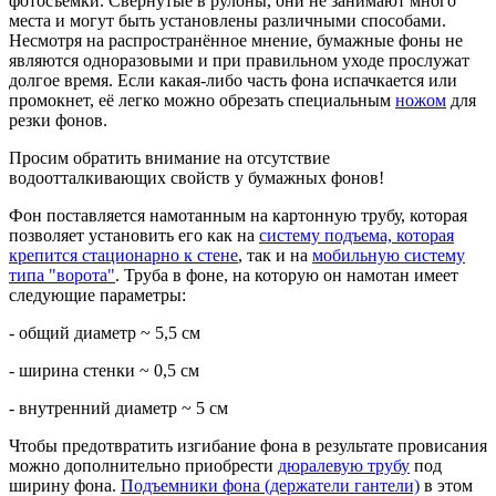
фотосъёмки. Свёрнутые в рулоны, они не занимают много
места и могут быть установлены различными способами.
Несмотря на распространённое мнение, бумажные фоны не
являются одноразовыми и при правильном уходе прослужат
долгое время. Если какая-либо часть фона испачкается или
промокнет, её легко можно обрезать специальным
ножом
для
резки фонов.
Просим обратить внимание на отсутствие
водоотталкивающих свойств у бумажных фонов!
Фон поставляется намотанным на картонную трубу, которая
позволяет установить его как на
систему подъема, которая
крепится стационарно к стене
, так и на
мобильную систему
типа "ворота"
. Труба в фоне, на которую он намотан имеет
следующие параметры:
- общий диаметр ~ 5,5 см
- ширина стенки ~ 0,5 см
- внутренний диаметр ~ 5 см
Чтобы предотвратить изгибание фона в результате провисания
можно дополнительно приобрести
дюралевую трубу
под
ширину фона.
Подъемники фона (держатели гантели)
в этом