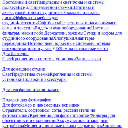
Постоянный свет
Импульсный свет
Фоны и системы
подвеса
Все для предметной съемки
Штативы и
аксессуары
Стойки студийные
Отражатели и лайт-
диски
Эффекты и мебель для
студии
Фотозонты
Софтбоксы
Рефлекторы и насадки
Флаги,
рамы и текстиль
Видео- и аудиооборудование
Цветные
фильтры, маски гобо
Держатели, зажимы
Сумки и кофры для
студийного оборудования
Хлопушки
Адаптеры-
переходники
Потолочные подвесные системы
Системы
синхронизации и пульты Д/У
Лампы и запасные части
Для блогеров
Свет
Крепления и системы установки
Запись звука
Для домашней студии
Свет
Предметная съемка
Крепления и системы
установки
Подарки и аксессуары
Для телефонов и экшн-камер
Подарки для фотографов
Для фотокамер и накамерных вспышек
Отражатели, софтбоксы, соты, рассеиватели на
фотовспышку
Крепления для фотоаппаратов
Фильтры для
объективов и их крепления
Аккумуляторы и зарядные
устройства
Мишени, цветовые шкалы, серые карты
Чистящие