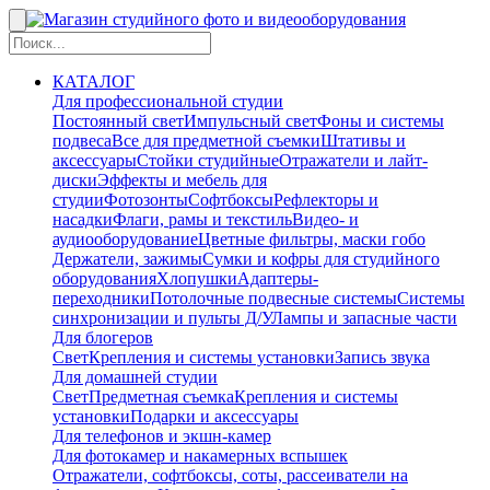
КАТАЛОГ
Для профессиональной студии
Постоянный свет
Импульсный свет
Фоны и системы
подвеса
Все для предметной съемки
Штативы и
аксессуары
Стойки студийные
Отражатели и лайт-
диски
Эффекты и мебель для
студии
Фотозонты
Софтбоксы
Рефлекторы и
насадки
Флаги, рамы и текстиль
Видео- и
аудиооборудование
Цветные фильтры, маски гобо
Держатели, зажимы
Сумки и кофры для студийного
оборудования
Хлопушки
Адаптеры-
переходники
Потолочные подвесные системы
Системы
синхронизации и пульты Д/У
Лампы и запасные части
Для блогеров
Свет
Крепления и системы установки
Запись звука
Для домашней студии
Свет
Предметная съемка
Крепления и системы
установки
Подарки и аксессуары
Для телефонов и экшн-камер
Для фотокамер и накамерных вспышек
Отражатели, софтбоксы, соты, рассеиватели на