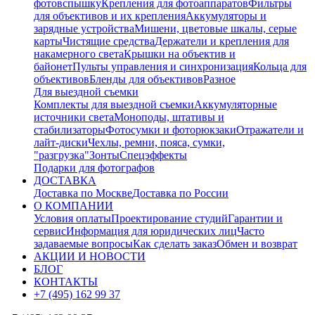
фотовспышку
Крепления для фотоаппаратов
Фильтры
для объективов и их крепления
Аккумуляторы и
зарядные устройства
Мишени, цветовые шкалы, серые
карты
Чистящие средства
Держатели и крепления для
накамерного света
Крышки на объектив и
байонет
Пульты управления и синхронизация
Кольца для
объективов
Бленды для объективов
Разное
Для выездной съемки
Комплекты для выездной съемки
Аккумуляторные
источники света
Моноподы, штативы и
стабилизаторы
Фотосумки и фоторюкзаки
Отражатели и
лайт-диски
Чехлы, ремни, пояса, сумки,
"разгрузка"
Зонты
Спецэффекты
Подарки для фотографов
ДОСТАВКА
Доставка по Москве
Доставка по России
О КОМПАНИИ
Условия оплаты
Проектирование студий
Гарантии и
сервис
Информация для юридических лиц
Часто
задаваемые вопросы
Как сделать заказ
Обмен и возврат
АКЦИИ И НОВОСТИ
БЛОГ
КОНТАКТЫ
+7 (495) 162 99 37