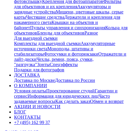
фотовспышку
Крепления для фотоаппаратов
Фильтры
для объективов и их крепления
Аккумуляторы и
зарядные устройства
Мишени, цветовые шкалы, серые
карты
Чистящие средства
Держатели и крепления для
накамерного света
Крышки на объектив и
байонет
Пульты управления и синхронизация
Кольца для
объективов
Бленды для объективов
Разное
Для выездной съемки
Комплекты для выездной съемки
Аккумуляторные
источники света
Моноподы, штативы и
стабилизаторы
Фотосумки и фоторюкзаки
Отражатели и
лайт-диски
Чехлы, ремни, пояса, сумки,
"разгрузка"
Зонты
Спецэффекты
Подарки для фотографов
ДОСТАВКА
Доставка по Москве
Доставка по России
О КОМПАНИИ
Условия оплаты
Проектирование студий
Гарантии и
сервис
Информация для юридических лиц
Часто
задаваемые вопросы
Как сделать заказ
Обмен и возврат
АКЦИИ И НОВОСТИ
БЛОГ
КОНТАКТЫ
+7 (495) 162 99 37