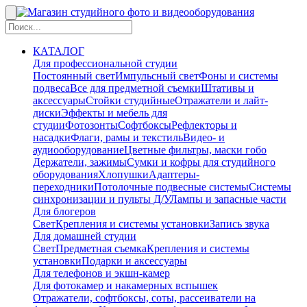
КАТАЛОГ
Для профессиональной студии
Постоянный свет
Импульсный свет
Фоны и системы
подвеса
Все для предметной съемки
Штативы и
аксессуары
Стойки студийные
Отражатели и лайт-
диски
Эффекты и мебель для
студии
Фотозонты
Софтбоксы
Рефлекторы и
насадки
Флаги, рамы и текстиль
Видео- и
аудиооборудование
Цветные фильтры, маски гобо
Держатели, зажимы
Сумки и кофры для студийного
оборудования
Хлопушки
Адаптеры-
переходники
Потолочные подвесные системы
Системы
синхронизации и пульты Д/У
Лампы и запасные части
Для блогеров
Свет
Крепления и системы установки
Запись звука
Для домашней студии
Свет
Предметная съемка
Крепления и системы
установки
Подарки и аксессуары
Для телефонов и экшн-камер
Для фотокамер и накамерных вспышек
Отражатели, софтбоксы, соты, рассеиватели на