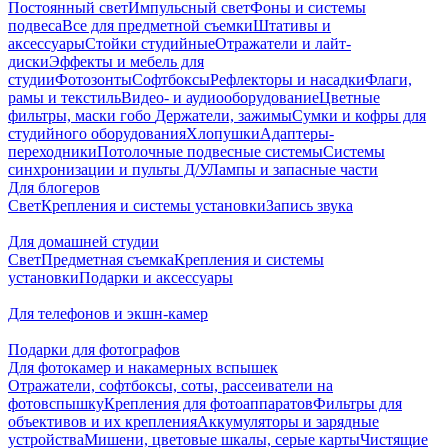
Постоянный свет
Импульсный свет
Фоны и системы
подвеса
Все для предметной съемки
Штативы и
аксессуары
Стойки студийные
Отражатели и лайт-
диски
Эффекты и мебель для
студии
Фотозонты
Софтбоксы
Рефлекторы и насадки
Флаги,
рамы и текстиль
Видео- и аудиооборудование
Цветные
фильтры, маски гобо
Держатели, зажимы
Сумки и кофры для
студийного оборудования
Хлопушки
Адаптеры-
переходники
Потолочные подвесные системы
Системы
синхронизации и пульты Д/У
Лампы и запасные части
Для блогеров
Свет
Крепления и системы установки
Запись звука
Для домашней студии
Свет
Предметная съемка
Крепления и системы
установки
Подарки и аксессуары
Для телефонов и экшн-камер
Подарки для фотографов
Для фотокамер и накамерных вспышек
Отражатели, софтбоксы, соты, рассеиватели на
фотовспышку
Крепления для фотоаппаратов
Фильтры для
объективов и их крепления
Аккумуляторы и зарядные
устройства
Мишени, цветовые шкалы, серые карты
Чистящие