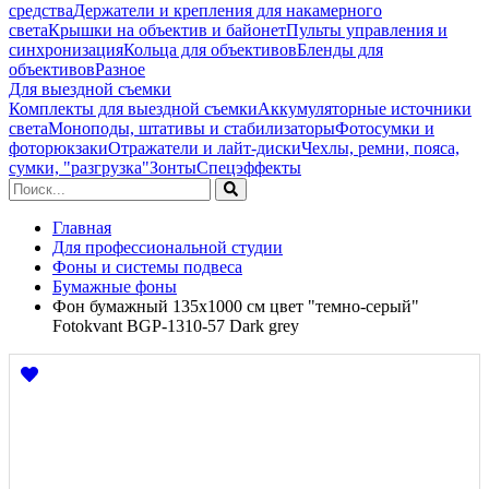
средства
Держатели и крепления для накамерного
света
Крышки на объектив и байонет
Пульты управления и
синхронизация
Кольца для объективов
Бленды для
объективов
Разное
Для выездной съемки
Комплекты для выездной съемки
Аккумуляторные источники
света
Моноподы, штативы и стабилизаторы
Фотосумки и
фоторюкзаки
Отражатели и лайт-диски
Чехлы, ремни, пояса,
сумки, "разгрузка"
Зонты
Спецэффекты
Главная
Для профессиональной студии
Фоны и системы подвеса
Бумажные фоны
Фон бумажный 135х1000 см цвет "темно-серый"
Fotokvant BGP-1310-57 Dark grey