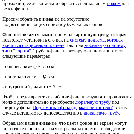
промокнет, её легко можно обрезать специальным
ножом
для
резки фонов.
Просим обратить внимание на отсутствие
водоотталкивающих свойств у бумажных фонов!
Фон поставляется намотанным на картонную трубу, которая
позволяет установить его как на
систему подъема, которая
крепится стационарно к стене
, так и на
мобильную систему
типа "ворота"
. Труба в фоне, на которую он намотан имеет
следующие параметры:
- общий диаметр ~ 5,5 см
- ширина стенки ~ 0,5 см
- внутренний диаметр ~ 5 см
Чтобы предотвратить изгибание фона в результате провисания
можно дополнительно приобрести
дюралевую трубу
под
ширину фона.
Подъемники фона (держатели гантели)
в этом
случае вставляются непосредственно в
дюралевую трубу
.
Обращаем ваше внимание, что цвета фонов на экране могут
не значительно отличаться от реальных цветов, в следствие
специфических настроек яркости и насыщенности цветов