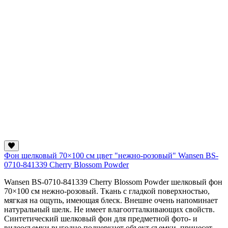
Фон шелковый 70×100 см цвет "нежно-розовый" Wansen BS-
0710-841339 Cherry Blossom Powder
Wansen BS-0710-841339 Cherry Blossom Powder шелковый фон
70×100 см нежно-розовый. Ткань с гладкой поверхностью,
мягкая на ощупь, имеющая блеск. Внешне очень напоминает
натуральный шелк. Не имеет влагоотталкивающих свойств.
Синтетический шелковый фон для предметной фото- и
видеосъемки выгодно подчеркнет объект съемки, принесет