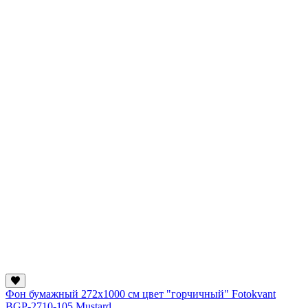
Фон бумажный 272х1000 см цвет "горчичный" Fotokvant
BGP-2710-105 Mustard